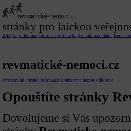
stránky pro laickou veřejno
RSS
Napsali o nás
Informace pro média
Kontakt na redakci
Redakční
revmatické-nemoci
.cz
revmatoidní artritida
psoriáza
bechtěrevova nemoc
odborník
Opouštíte stránky Re
Dovolujeme si Vás upozornit
stránky
Revmaticke-nemoc