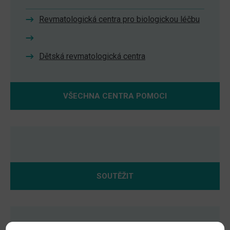
Revmatologická centra pro biologickou léčbu
Dětská revmatologická centra
VŠECHNA CENTRA POMOCI
SOUTĚŽIT
Videa