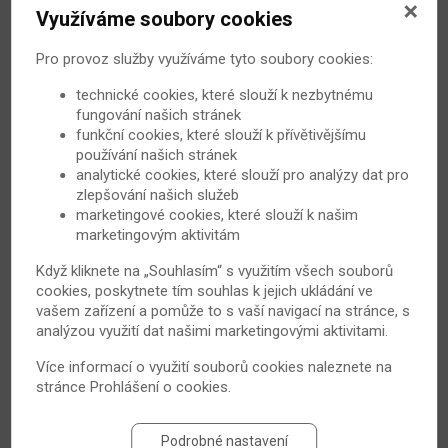
Využíváme soubory cookies
Pro provoz služby využíváme tyto soubory cookies:
technické cookies, které slouží k nezbytnému
fungování našich stránek
VŠECHNA VIDEA
funkční cookies, které slouží k přívětivějšímu
používání našich stránek
analytické cookies, které slouží pro analýzy dat pro
zlepšování našich služeb
marketingové cookies, které slouží k našim
Jak jste léčení s RA?
marketingovým aktivitám
Když kliknete na „Souhlasím“ s využitím všech souborů
2226
Nesteroidními antiflogistiky
cookies, poskytnete tím souhlas k jejich ukládání ve
vašem zařízení a pomůže to s vaší navigací na stránce, s
548
DMARDs
analýzou využití dat našimi marketingovými aktivitami.
Více informací o využití souborů cookies naleznete na
591
Cílená léčba
stránce
Prohlášení o cookies
.
1387
Kortikosteroidy
Podrobné nastavení