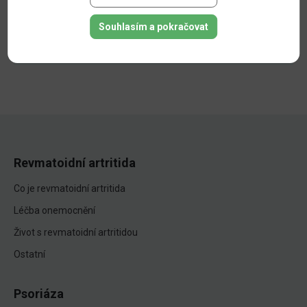
1359
Jiná léčba
Souhlasím a pokračovat
Revmatoidní artritida
Co je revmatoidní artritida
Léčba onemocnění
Život s revmatoidní artritidou
Ostatní
Psoriáza