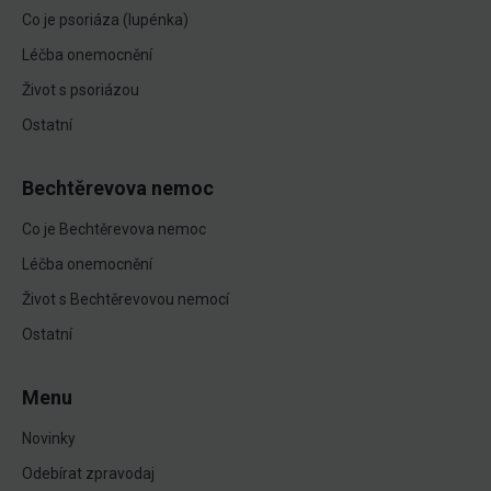
Co je psoriáza (lupénka)
Léčba onemocnění
Život s psoriázou
Ostatní
Bechtěrevova nemoc
Co je Bechtěrevova nemoc
Léčba onemocnění
Život s Bechtěrevovou nemocí
Ostatní
Menu
Novinky
Odebírat zpravodaj