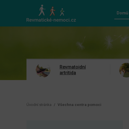
Domů
Revmatoidní
artritida
Úvodní stránka
Všechna centra pomoci