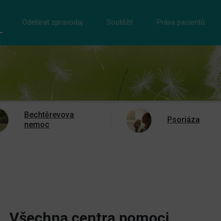
Odebírat zpravodaj
Soutěžit
Práva pacientů
Bechtěrevova
Psoriáza
nemoc
Všechna centra pomoci