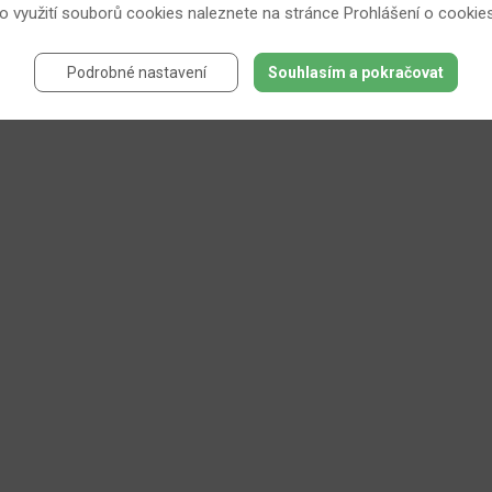
 o využití souborů cookies naleznete na stránce
Prohlášení o cookie
Podrobné nastavení
Souhlasím a pokračovat