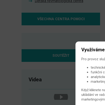
Dětská revmatologická centra
VŠECHNA CENTRA POMOCI
Využíváme
SOUTĚŽIT
Pro provoz slu
technické
funkční c
analytick
Videa
marketin
Když kliknete n
ukládání ve vaš
marketingovými 