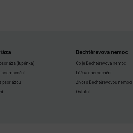
riáza
Bechtěrevova nemoc
 psoriáza (lupénka)
Co je Bechtěrevova nemoc
a onemocnění
Léčba onemocnění
 s psoriázou
Život s Bechtěrevovou nemocí
ní
Ostatní