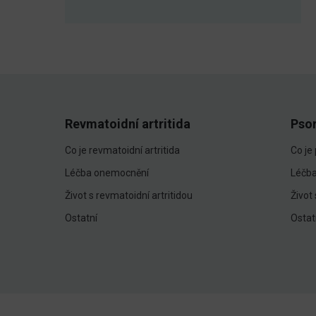
Revmatoidní artritida
Pso
Co je revmatoidní artritida
Co je
Léčba onemocnění
Léčb
Život s revmatoidní artritidou
Život
Ostatní
Ostat