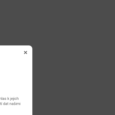
las k jejich
tí dat našimi