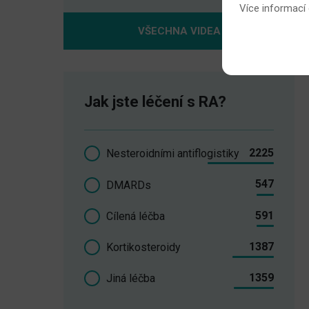
Více informací
VŠECHNA VIDEA
Jak jste léčení s RA?
2225
Nesteroidními antiflogistiky
547
DMARDs
591
Cílená léčba
1387
Kortikosteroidy
1359
Jiná léčba