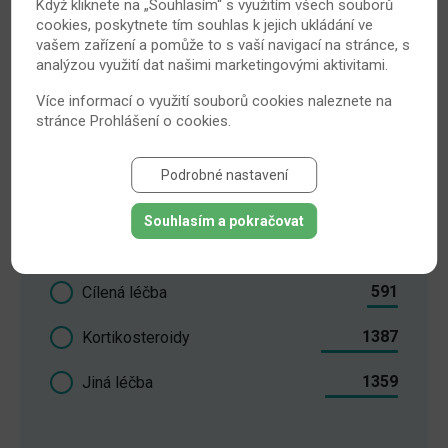
Když kliknete na „Souhlasím“ s využitím všech souborů
cookies, poskytnete tím souhlas k jejich ukládání ve
vašem zařízení a pomůže to s vaší navigací na stránce, s
VŠECHNA VIDEA
analýzou využití dat našimi marketingovými aktivitami.
Více informací o využití souborů cookies naleznete na
stránce
Prohlášení o cookies
.
Jak jste léčení s RA?
Podrobné nastavení
2226
Nesteroidními antiflogistiky
Souhlasím a pokračovat
548
DMARDs
591
Cílená léčba
1387
Kortikosteroidy
1359
Jiná léčba