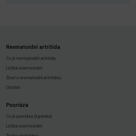
Revmatoidní artritida
Co je revmatoidní artritida
Léčba onemocnění
Život s revmatoidní artritidou
Ostatní
Psoriáza
Co je psoriáza (lupénka)
Léčba onemocnění
Život s psoriázou