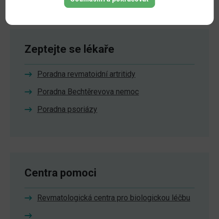
Zeptejte se lékaře
Poradna revmatoidní artritidy
Poradna Bechtěrevova nemoc
Poradna psoriázy
Centra pomoci
Revmatologická centra pro biologickou léčbu