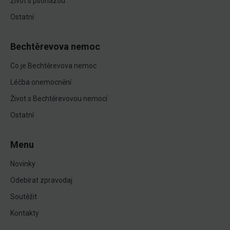
Život s psoriázou
Ostatní
Bechtěrevova nemoc
Co je Bechtěrevova nemoc
Léčba onemocnění
Život s Bechtěrevovou nemocí
Ostatní
Menu
Novinky
Odebírat zpravodaj
Soutěžit
Kontakty