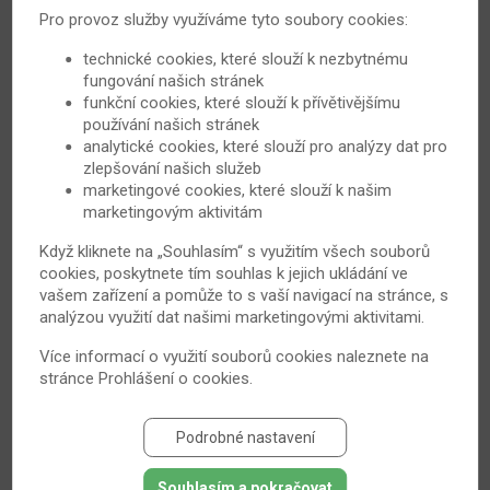
Pro provoz služby využíváme tyto soubory cookies:
Lázně
technické cookies, které slouží k nezbytnému
fungování našich stránek
funkční cookies, které slouží k přívětivějšímu
používání našich stránek
analytické cookies, které slouží pro analýzy dat pro
Ostatní
zlepšování našich služeb
marketingové cookies, které slouží k našim
marketingovým aktivitám
Novinky
Když kliknete na „Souhlasím“ s využitím všech souborů
cookies, poskytnete tím souhlas k jejich ukládání ve
Juvenilní idiopatická artritida
vašem zařízení a pomůže to s vaší navigací na stránce, s
analýzou využití dat našimi marketingovými aktivitami.
Nejčastější otázky
Více informací o využití souborů cookies naleznete na
stránce
Prohlášení o cookies
.
Pacientské organizace
Podrobné nastavení
Videa
Souhlasím a pokračovat