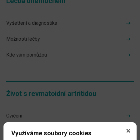
Léčba onemocnění
Vyšetření a diagnostika
Možnosti léčby
Kde vám pomůžou
Život s revmatoidní artritidou
Cvičení
Ergoterapie
Využíváme soubory cookies