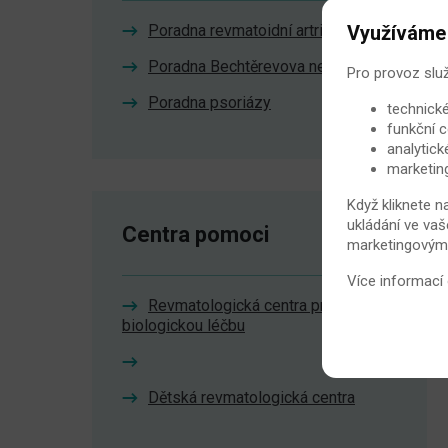
Využíváme
Poradna revmatoidní artritidy
Poradna Bechtěrevova nemoc
Pro provoz slu
Poradna psoriázy
technické
funkční c
analytick
marketin
Když kliknete n
ukládání ve vaš
Centra pomoci
marketingovými 
Více informací
Revmatologická centra pro
biologickou léčbu
Dětská revmatologická centra