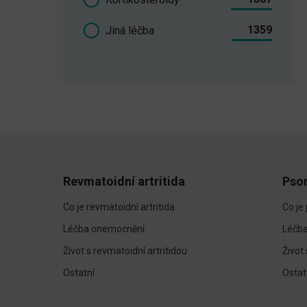
1359
Jiná léčba
Revmatoidní artritida
Pso
Co je revmatoidní artritida
Co je
Léčba onemocnění
Léčb
Život s revmatoidní artritidou
Život
Ostatní
Ostat