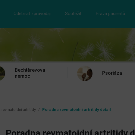
Odebírat zpravodaj
Soutěžit
Práva pacientů
Bechtěrevova
Psoriáza
nemoc
revmatoidní artritidy
Poradna revmatoidní artritidy detail
Poradna revmatoidní artritidy d