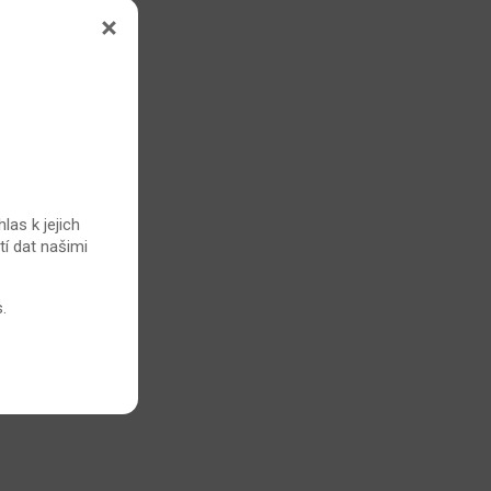
las k jejich
tí dat našimi
s
.