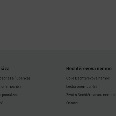
riáza
Bechtěrevova nemoc
 psoriáza (lupénka)
Co je Bechtěrevova nemoc
a onemocnění
Léčba onemocnění
 s psoriázou
Život s Bechtěrevovou nemocí
ní
Ostatní