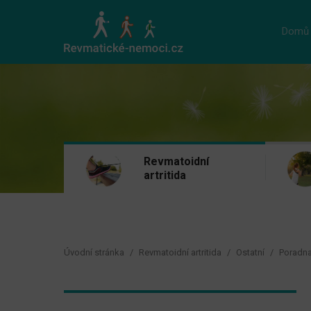
Domů
Revmatoidní
artritida
Úvodní stránka
Revmatoidní artritida
Ostatní
Poradna 