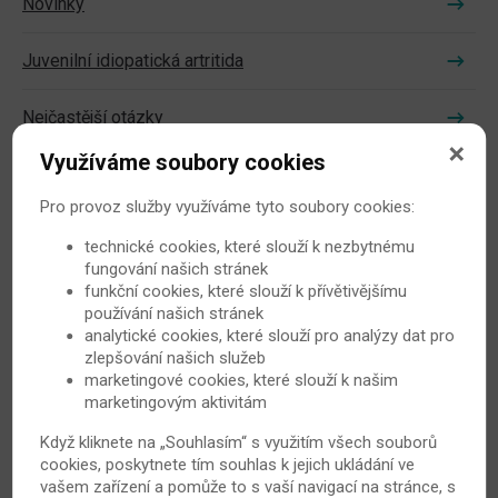
Novinky
Juvenilní idiopatická artritida
Nejčastější otázky
Využíváme soubory cookies
Pacientské organizace
Pro provoz služby využíváme tyto soubory cookies:
Videa
technické cookies, které slouží k nezbytnému
fungování našich stránek
funkční cookies, které slouží k přívětivějšímu
používání našich stránek
analytické cookies, které slouží pro analýzy dat pro
zlepšování našich služeb
Zeptejte se lékaře
marketingové cookies, které slouží k našim
marketingovým aktivitám
Poradna revmatoidní artritidy
Když kliknete na „Souhlasím“ s využitím všech souborů
cookies, poskytnete tím souhlas k jejich ukládání ve
Poradna Bechtěrevova nemoc
vašem zařízení a pomůže to s vaší navigací na stránce, s