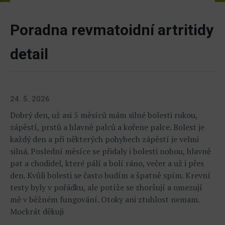
Poradna revmatoidní artritidy
detail
24. 5. 2026
Dobrý den, už asi 5 měsíců mám silné bolesti rukou,
zápěstí, prstů a hlavně palců a kořene palce. Bolest je
každý den a při některých pohybech zápěstí je velmi
silná. Poslední měsíce se přidaly i bolesti nohou, hlavně
pat a chodidel, které pálí a bolí ráno, večer a už i přes
den. Kvůli bolesti se často budím a špatně spím. Krevní
testy byly v pořádku, ale potíže se zhoršují a omezují
mě v běžném fungování. Otoky ani ztuhlost nemam.
Mockrát děkuji