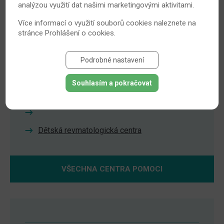
Poradna psoriázy
analýzou využití dat našimi marketingovými aktivitami.
Více informací o využití souborů cookies naleznete na
stránce
Prohlášení o cookies
.
Podrobné nastavení
Centra pomoci
Souhlasím a pokračovat
Revmatologická centra pro biologickou léčbu
Dětská revmatologická centra
VŠECHNA CENTRA POMOCI