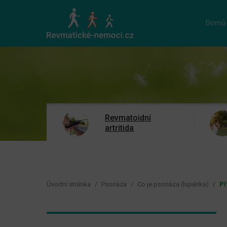
Domů
Revmatoidní
artritida
Úvodní stránka
Psoriáza
Co je psoriáza (lupénka)
Př