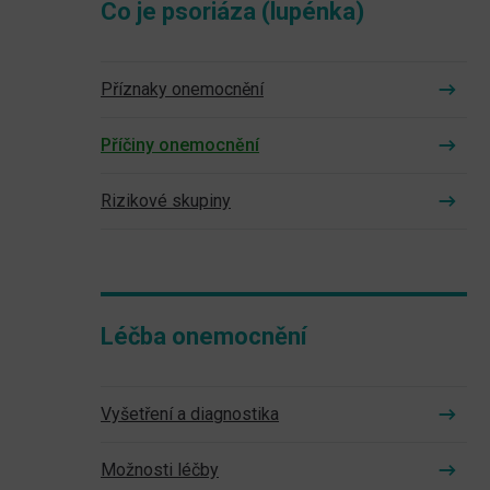
Co je psoriáza (lupénka)
Příznaky onemocnění
Příčiny onemocnění
Rizikové skupiny
Léčba onemocnění
Vyšetření a diagnostika
Možnosti léčby