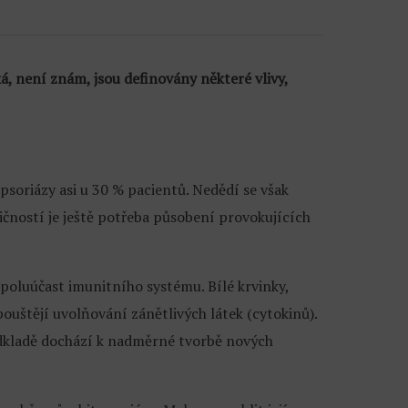
á, není znám, jsou definovány některé vlivy,
psoriázy asi u 30 % pacientů. Nedědí se však
ičností je ještě potřeba působení provokujících
poluúčast imunitního systému. Bílé krvinky,
ouštějí uvolňování zánětlivých látek (cytokinů).
odkladě dochází k nadměrné tvorbě nových