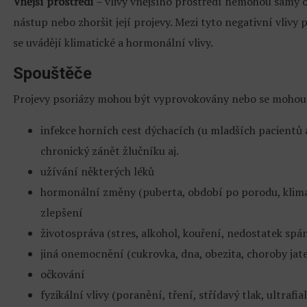
Vnější prostředí
– vlivy vnějšího prostředí nemohou samy o 
nástup nebo zhoršit její projevy. Mezi tyto negativní vlivy p
se uvádějí klimatické a hormonální vlivy.
Spouštěče
Projevy psoriázy mohou být vyprovokovány nebo se mohou z
infekce horních cest dýchacích (u mladších pacientů a
chronický zánět žlučníku aj.
užívání některých léků
hormonální změny (puberta, období po porodu, klima
zlepšení
životospráva (stres, alkohol, kouření, nedostatek spá
jiná onemocnění (cukrovka, dna, obezita, choroby jater
očkování
fyzikální vlivy (poranění, tření, střídavý tlak, ultraf