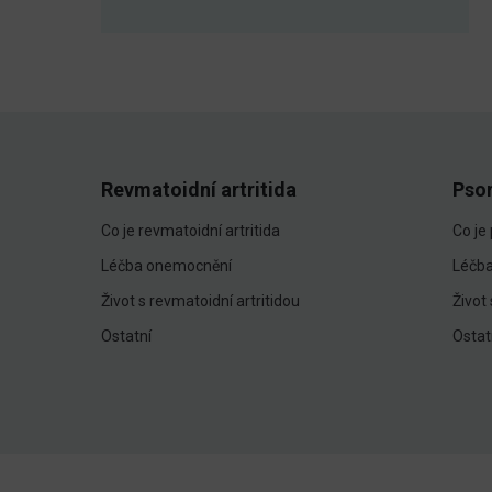
Revmatoidní artritida
Pso
Co je revmatoidní artritida
Co je
Léčba onemocnění
Léčb
Život s revmatoidní artritidou
Život
Ostatní
Ostat