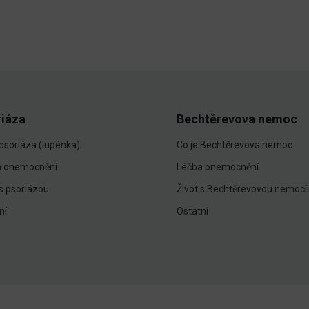
riáza
Bechtěrevova nemoc
 psoriáza (lupénka)
Co je Bechtěrevova nemoc
a onemocnění
Léčba onemocnění
 s psoriázou
Život s Bechtěrevovou nemocí
ní
Ostatní