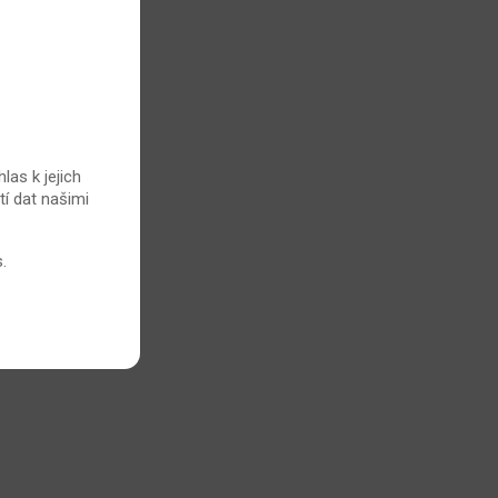
las k jejich
tí dat našimi
s
.