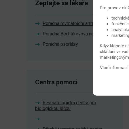
Zeptejte se lékaře
Pro provoz slu
technické
Poradna revmatoidní artritidy
funkční c
analytick
Poradna Bechtěrevova nemoc
marketin
Poradna psoriázy
Když kliknete n
ukládání ve vaš
marketingovými 
Více informací
Centra pomoci
Revmatologická centra pro
biologickou léčbu