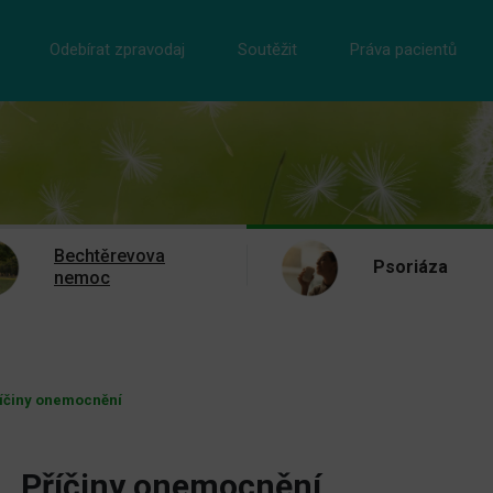
Odebírat zpravodaj
Soutěžit
Práva pacientů
Bechtěrevova
Psoriáza
nemoc
íčiny onemocnění
Příčiny onemocnění