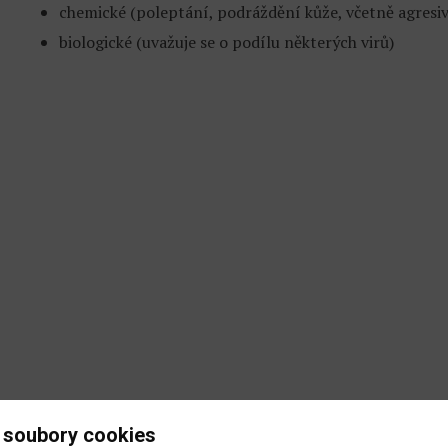
chemické (poleptání, podráždění kůže, včetně agresiv
biologické (uvažuje se o podílu některých virů)
 soubory cookies