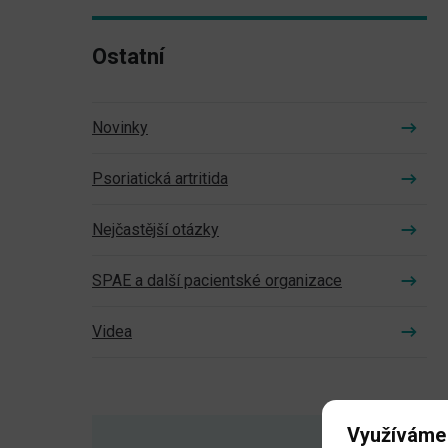
Ostatní
Novinky
Psoriatická artritida
Nejčastější otázky
SPAE a další pacientské organizace
Videa
Využíváme