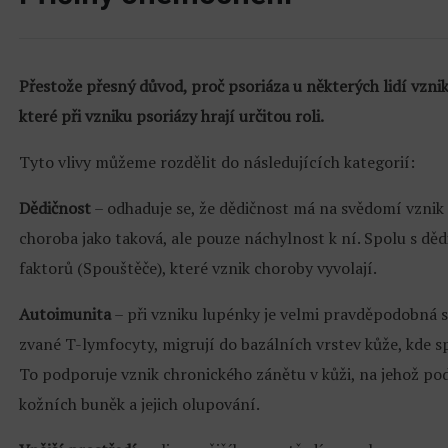
Přestože přesný důvod, proč psoriáza u některých lidí vznik
které při vzniku psoriázy hrají určitou roli.
Tyto vlivy můžeme rozdělit do následujících kategorií:
Dědičnost
– odhaduje se, že dědičnost má na svědomí vznik 
choroba jako taková, ale pouze náchylnost k ní. Spolu s děd
faktorů (Spouštěče), které vznik choroby vyvolají.
Autoimunita
– při vzniku lupénky je velmi pravděpodobná s
zvané T-lymfocyty, migrují do bazálních vrstev kůže, kde sp
To podporuje vznik chronického zánětu v kůži, na jehož p
kožních buněk a jejich olupování.