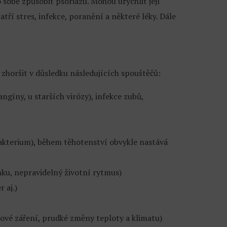
sobě způsobit psoriázu. Mohou urychlit její
atří stres, infekce, poranění a některé léky. Dále
horšit v důsledku následujících spouštěčů:
ngíny, u starších virózy), infekce zubů,
kterium), během těhotenství obvykle nastává
nku, nepravidelný životní rytmus)
 aj.)
ialové záření, prudké změny teploty a klimatu)