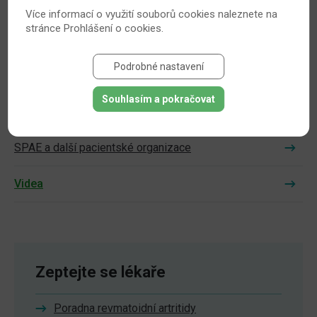
Více informací o využití souborů cookies naleznete na
stránce
Prohlášení o cookies
.
Novinky
Podrobné nastavení
Psoriatická artritida
Souhlasím a pokračovat
Nejčastější otázky
SPAE a další pacientské organizace
Videa
Zeptejte se lékaře
Poradna revmatoidní artritidy