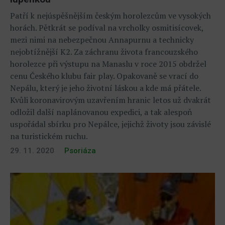
Patří k nejúspěšnějším českým horolezcům ve vysokých
horách. Pětkrát se podíval na vrcholky osmitisícovek,
mezi nimi na nebezpečnou Annapurnu a technicky
nejobtížnější K2. Za záchranu života francouzského
horolezce při výstupu na Manaslu v roce 2015 obdržel
cenu Českého klubu fair play. Opakovaně se vrací do
Nepálu, který je jeho životní láskou a kde má přátele.
Kvůli koronavirovým uzavřením hranic letos už dvakrát
odložil další naplánovanou expedici, a tak alespoň
uspořádal sbírku pro Nepálce, jejichž životy jsou závislé
na turistickém ruchu.
29. 11. 2020
Psoriáza