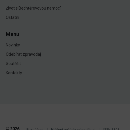
Život s Bechtěrevovou nemocí
Ostatní
Menu
Novinky
Odebírat zpravodaj
Soutěžit
Kontakty
© 2026
Prohlášení
Hlášení nežádoucích příhod
ISSN 1803-