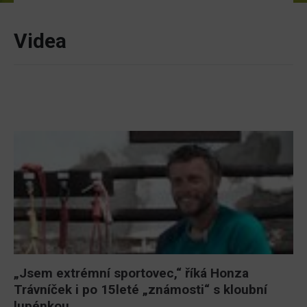
Videa
„Jsem extrémní sportovec,“ říká Honza
Trávníček i po 15leté „známosti“ s kloubní
lupénkou