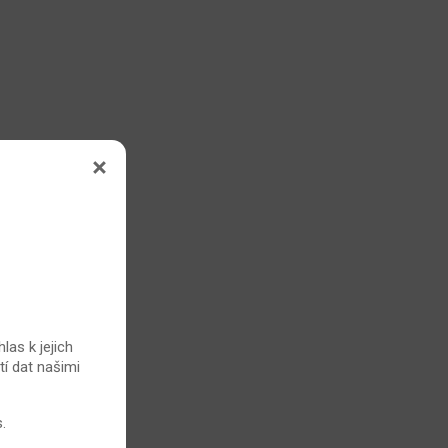
las k jejich
tí dat našimi
s
.