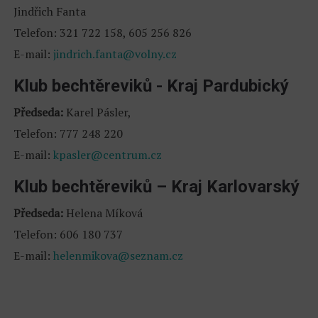
Jindřich Fanta
Telefon: 321 722 158, 605 256 826
E-mail:
jindrich.fanta@volny.cz
Klub bechtěreviků - Kraj Pardubický
Předseda:
Karel Pásler,
Telefon: 777 248 220
E-mail:
kpasler@centrum.cz
Klub bechtěreviků – Kraj Karlovarský
Předseda:
Helena Míková
Telefon: 606 180 737
E-mail:
helenmikova@seznam.cz