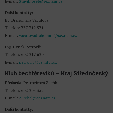
E-mail:
StavikJosef@seznam.cz
Další kontakty:
Bc. Drahomíra Vaculová
Telefon: 737 312 571
E-mail:
vaculovadrahomira@seznam.cz
Ing. Hynek Petrovič
Telefon: 602 217 620
E-mail:
petrovic@cs.mfcr.cz
Klub bechtěreviků – Kraj Středočeský
Předseda
: Petrovičová Zdeňka
Telefon: 602 203 352
E-mail:
Z.Rebel@seznam.cz
Další kontakty: