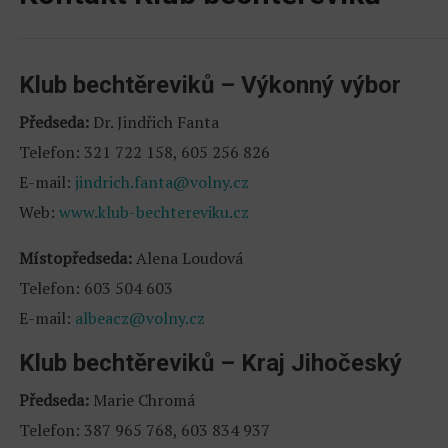
Klub bechtěreviků – Výkonný výbor
Předseda:
Dr. Jindřich Fanta
Telefon: 321 722 158, 605 256 826
E-mail:
jindrich.fanta@volny.cz
Web:
www.klub-bechtereviku.cz
Místopředseda:
Alena Loudová
Telefon: 603 504 603
E-mail:
albeacz@volny.cz
Klub bechtěreviků – Kraj Jihočeský
Předseda:
Marie Chromá
Telefon: 387 965 768, 603 834 937