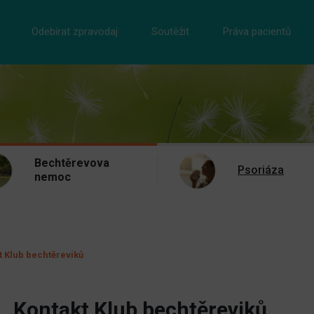
Odebírat zpravodaj
Soutěžit
Práva pacientů
Bechtěrevova
Psoriáza
nemoc
t Klub bechtěreviků
Kontakt Klub bechtěreviků