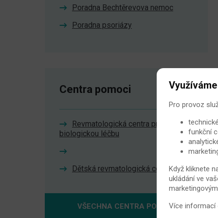
Poradna Bechtěrevova nemoc
Poradna psoriázy
Využíváme
Centra pomoci
Pro provoz slu
technické
Revmatologická centra pro
funkční c
biologickou léčbu
analytick
marketin
Dětská revmatologická centra
Když kliknete n
ukládání ve vaš
marketingovými 
Více informací
VŠECHNA CENTRA POMOCI