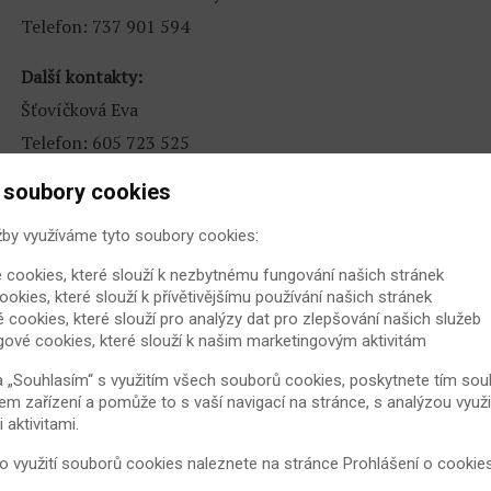
Telefon: 737 901 594
Další kontakty:
Šťovíčková Eva
Telefon: 605 723 525
E-mail:
e.nagl@email.cz
,
bechterplzen@seznam.cz
 soubory cookies
Klub bechtěreviků – Kraj Ústecký
žby využíváme tyto soubory cookies:
Předseda:
Aleš Blažek
 cookies, které slouží k nezbytnému fungování našich stránek
Telefon:724 956 359
ookies, které slouží k přívětivějšímu používání našich stránek
é cookies, které slouží pro analýzy dat pro zlepšování našich služeb
E-mail:
al.blazek@seznam.cz
gové cookies, které slouží k našim marketingovým aktivitám
Klub bechtěreviků – Kraj Vysočina
a „Souhlasím“ s využitím všech souborů cookies, poskytnete tím souh
em zařízení a pomůže to s vaší navigací na stránce, s analýzou využi
Předseda:
Jaroslav Miklík
aktivitami.
Telefon: 731 515 416
 o využití souborů cookies naleznete na stránce
Prohlášení o cookie
E-mail:
ebz.zdar@tiscali.cz