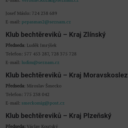
E-mail:
Veroslav.Kozak@seznam.cz
Josef Máslo: 724 238 689
E-mail:
pepasmas2@seznam.cz
Klub bechtěreviků – Kraj Zlínský
Předseda
: Luděk Imrýšek
Telefon: 577 453 287, 728 375 728
E-mail:
ludim@seznam.cz
Klub bechtěreviků – Kraj Moravskosle
Předseda
: Miroslav Šmecko
Telefon: 775 238 042
E-mail:
smeckomig@post.cz
Klub bechtěreviků – Kraj Plzeňský
Předseda:
Václav Koutský