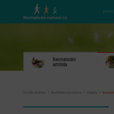
Domů
Revmatoidní
artritida
Úvodní stránka
Bechtěrevova nemoc
Ostatní
Kontak