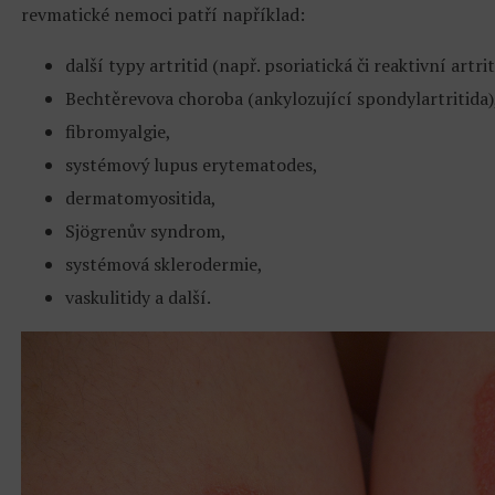
revmatické nemoci patří například:
další typy artritid (např. psoriatická či reaktivní artrit
Bechtěrevova choroba (ankylozující spondylartritida)
fibromyalgie,
systémový lupus erytematodes,
dermatomyositida,
Sjögrenův syndrom,
systémová sklerodermie,
vaskulitidy a další.