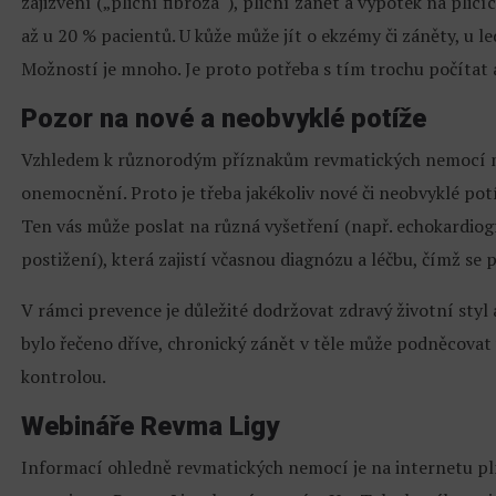
zajizvení („plicní fibróza“), plicní zánět a výpotek na plicí
až u 20 % pacientů. U kůže může jít o ekzémy či záněty, u le
Možností je mnoho. Je proto potřeba s tím trochu počítat a ř
Pozor na nové a neobvyklé potíže
Vzhledem k různorodým příznakům revmatických nemocí mů
onemocnění. Proto je třeba jakékoliv nové či neobvyklé pot
Ten vás může poslat na různá vyšetření (např. echokardiogr
postižení), která zajistí včasnou diagnózu a léčbu, čímž se
V rámci prevence je důležité dodržovat zdravý životní sty
bylo řečeno dříve, chronický zánět v těle může podněcovat
kontrolou.
Webináře Revma Ligy
Informací ohledně revmatických nemocí je na internetu plno