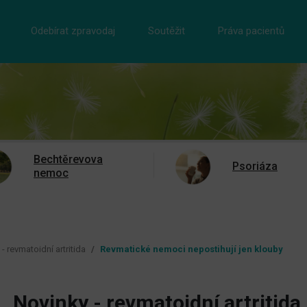
Odebírat zpravodaj
Soutěžit
Práva pacientů
Bechtěrevova
Psoriáza
nemoc
- revmatoidní artritida
Revmatické nemoci nepostihují jen klouby
Novinky - revmatoidní artritida