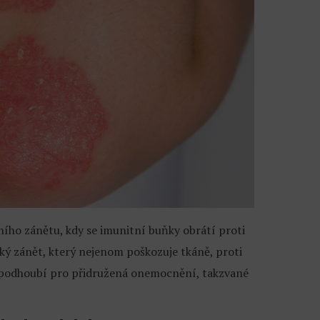
ího zánětu, kdy se imunitní buňky obrátí proti
ký zánět, který nejenom poškozuje tkáně, proti
í podhoubí pro přidružená onemocnění, takzvané