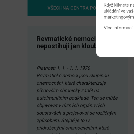
Když kliknete n
VŠECHNA CENTRA POMOCI
ukládání ve vaš
marketingovými 
Více informací
Revmatické nemoci
nepostihují jen klouby
Platnost: 1. 1. - 1. 1. 1970
Revmatické nemoci jsou skupinou
onemocnění, které charakterizuje
především chronický zánět na
autoimunitním podkladě. Ten se může
objevovat v různých orgánových
soustavách a projevovat se rozličným
způsobem. Stejné je to i s
přidruženými onemocněními, které