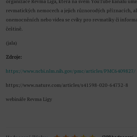
organizace Revma Liga, která na svém YouTube kanálu umi
revmatických nemocech a jejich různorodých příznacích, al
onemocněních nebo videa se cviky pro revmatiky či informac
češtině.
(jala)
Zdroje:
https://www.ncbi.nlm.nih.gov/pmc/articles/PMC6409827/
https://www.nature.com/articles/s41598-020-64732-8
webináře Revma Ligy