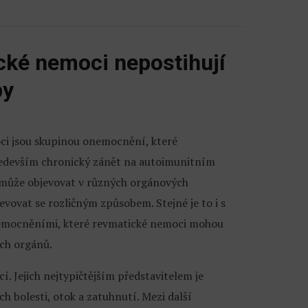
ké nemoci nepostihují
by
i jsou skupinou onemocnění, které
ředevším chronický zánět na autoimunitním
 může objevovat v různých orgánových
evovat se rozličným způsobem. Stejné je to i s
emocněními, které revmatické nemoci mohou
ích orgánů.
. Jejich nejtypičtějším představitelem je
ch bolesti, otok a zatuhnutí. Mezi další