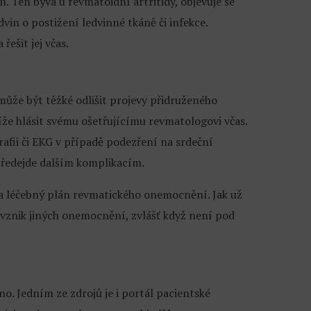
ch. Ten bývá u revmatoidní artritidy, objevuje se
dvin o postižení ledvinné tkáně či infekce.
ešit jej včas.
že být těžké odlišit projevy přidruženého
íže hlásit svému ošetřujícímu revmatologovi včas.
afii či EKG v případě podezření na srdeční
 předejde dalším komplikacím.
l a léčebný plán revmatického onemocnění. Jak už
 vznik jiných onemocnění, zvlášť když není pod
. Jedním ze zdrojů je i portál pacientské