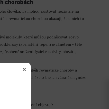
ch chorobách
o člověka. Ta mohou existovat nezávisle na
tů s revmatickou chorobou ukazují, že u nich to
livé molekuly, které můžou podněcovat rozvoj
rosklerózy (kornatění tepen) je zánětem v těle
působené snížení fyzické aktivity, obezita,
ativní vliv na průběh revmatické choroby a
u je třeba, aby docházelo k jejich včasné diagnóze
idružená onemocnění objevují: