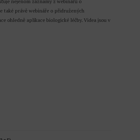
sťuje nejenom záznamy z webinářů o
e také právě webináře o přidružených
e ohledně aplikace biologické léčby. Videa jsou v