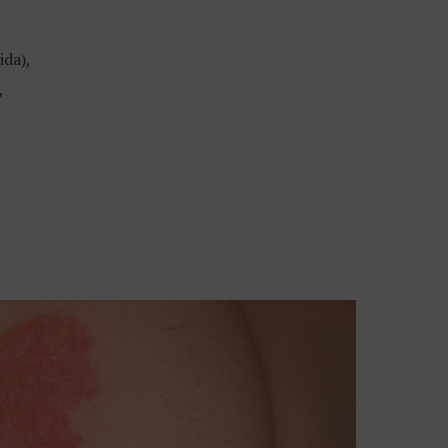
ida),
,