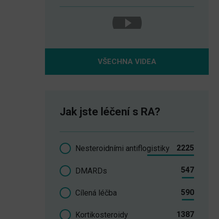
VŠECHNA VIDEA
Jak jste léčení s RA?
2225
Nesteroidními antiflogistiky
547
DMARDs
590
Cílená léčba
1387
Kortikosteroidy