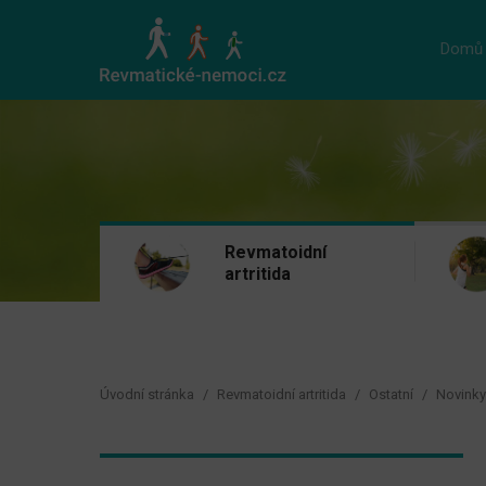
Domů
Revmatoidní
artritida
Úvodní stránka
Revmatoidní artritida
Ostatní
Novinky 