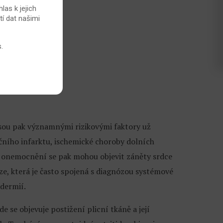
las k jejich
tí dat našimi
s
.
 jsou pak významnými rizikovými faktory už
čního infarktu, ischemické choroby dolních
h onemocnění se pak mohou objevit záněty srdce
ze, která je často spojená s diagnózou systémové
odermií.
 se objevuje postižení plicní tkáně a její