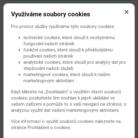
Život s Bechtěrevovou nemocí
Využíváme soubory cookies
Pro provoz služby využíváme tyto soubory cookies:
Cvičení a rehabilitace
technické cookies, které slouží k nezbytnému
fungování našich stránek
Lázně
funkční cookies, které slouží k přívětivějšímu
používání našich stránek
analytické cookies, které slouží pro analýzy dat pro
zlepšování našich služeb
marketingové cookies, které slouží k našim
marketingovým aktivitám
Ostatní
Když kliknete na „Souhlasím“ s využitím všech souborů
cookies, poskytnete tím souhlas k jejich ukládání ve
vašem zařízení a pomůže to s vaší navigací na stránce, s
Novinky
analýzou využití dat našimi marketingovými aktivitami.
Více informací o využití souborů cookies naleznete na
Non-radiografická axiální spondylartritida
stránce
Prohlášení o cookies
.