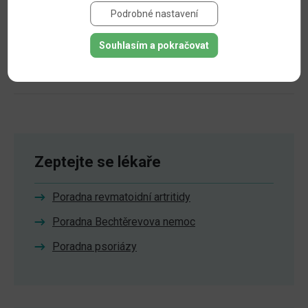
Nejčastější otázky
Podrobné nastavení
Kontakt Klub bechtěreviků
Souhlasím a pokračovat
Videa
Zeptejte se lékaře
Poradna revmatoidní artritidy
Poradna Bechtěrevova nemoc
Poradna psoriázy