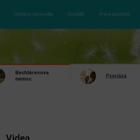
Odebírat zpravodaj
Soutěžit
Práva pacientů
Bechtěrevova
Psoriáza
nemoc
Videa