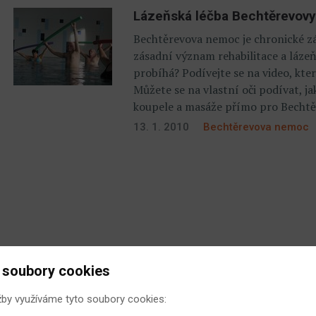
Lázeňská léčba Bechtěrevov
Bechtěrevova nemoc je chronické z
zásadní význam rehabilitace a lázeňs
probíhá? Podívejte se na video, kter
Můžete se na vlastní oči podívat, ja
koupele a masáže přímo pro Bechtě
13. 1. 2010
Bechtěrevova nemoc
 soubory cookies
žby využíváme tyto soubory cookies: