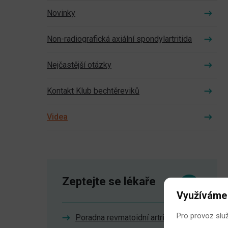
Novinky
Non-radiografická axiální spondylartritida
Nejčastější otázky
Kontakt Klub bechtěreviků
Videa
Zeptejte se lékaře
Využíváme
Pro provoz slu
Poradna revmatoidní artritidy