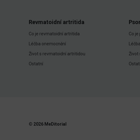
Revmatoidní artritida
Pso
Co je revmatoidní artritida
Co je
Léčba onemocnění
Léčb
Život s revmatoidní artritidou
Život
Ostatní
Ostat
© 2026 MeDitorial