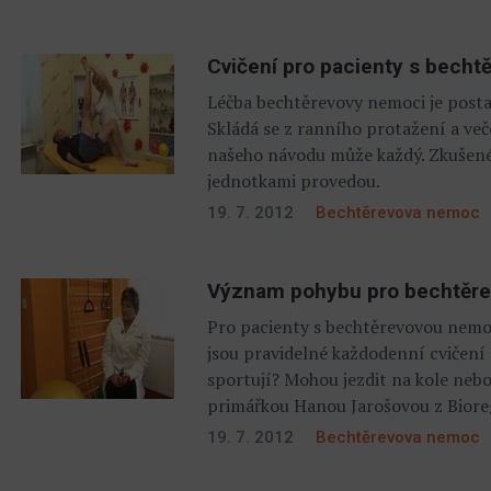
Cvičení pro pacienty s bech
Léčba bechtěrevovy nemoci je postav
Skládá se z ranního protažení a veče
našeho návodu může každý. Zkušené
jednotkami provedou.
19. 7. 2012
Bechtěrevova nemoc
Význam pohybu pro bechtěre
Pro pacienty s bechtěrevovou nemoc
jsou pravidelné každodenní cvičení 
sportují? Mohou jezdit na kole nebo
primářkou Hanou Jarošovou z Bioreg
19. 7. 2012
Bechtěrevova nemoc