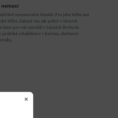
y nemoci
ánětlivé onemocnění kloubů. Pro jeho léčbu má
ká léčba. Zajímá vás, jak pobyt v lázních
é jsme pro vás natočili v Lázních Bechyně.
k probíhá rehabilitace v bazénu, slatinové
reviky.