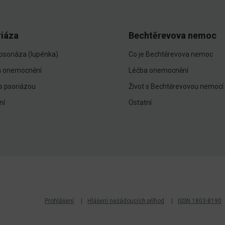
riáza
Bechtěrevova nemoc
 psoriáza (lupénka)
Co je Bechtěrevova nemoc
a onemocnění
Léčba onemocnění
 s psoriázou
Život s Bechtěrevovou nemocí
ní
Ostatní
Prohlášení
Hlášení nežádoucích příhod
ISSN 1803-8190