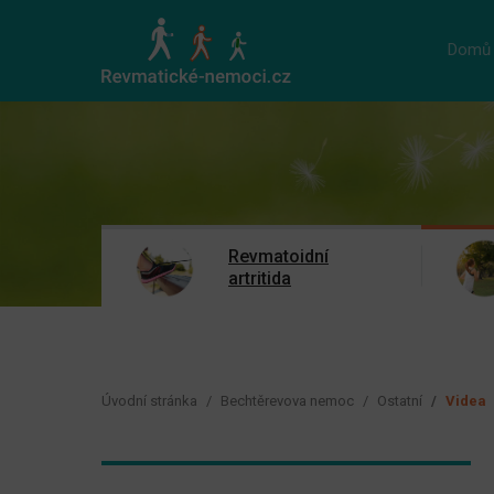
Domů
Revmatoidní
artritida
Úvodní stránka
Bechtěrevova nemoc
Ostatní
Videa