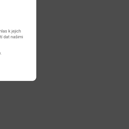
las k jejich
tí dat našimi
s
.