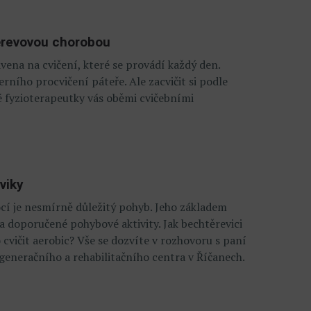
těrevovou chorobou
ena na cvičení, které se provádí každý den.
rního procvičení páteře. Ale zacvičit si podle
 fyzioterapeutky vás oběmi cvičebními
viky
í je nesmírně důležitý pohyb. Jeho základem
a doporučené pohybové aktivity. Jak bechtěrevici
 cvičit aerobic? Vše se dozvíte v rozhovoru s paní
eneračního a rehabilitačního centra v Říčanech.