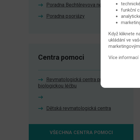
technické
Poradna Bechtěrevova nemoc
funkční c
Poradna psoriázy
analytick
marketin
Když kliknete n
ukládání ve vaš
marketingovými 
Centra pomoci
Více informací
Revmatologická centra pro
biologickou léčbu
Dětská revmatologická centra
VŠECHNA CENTRA POMOCI