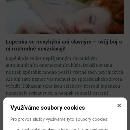
Lupénka se nevyhýbá ani slavným – svůj boj s
ní rozhodně nevzdávají!
Lupénka je velice nepříjemným chronickým
autoimunitním onemocněním kůže. Dokáže svému
nositeli způsobit mnoho potíží včetně těch psychických.
Ale ani tato nemoc vás nemusí ze společenského života
vyřadit. Důkazem toho jsou celebrity, které si lupénkou
nenechaly svázat ruce, a naopak se snaží ostatní
motivovat.
Využíváme soubory cookies
6. 5. 2015
Psoriáza
Pro provoz služby využíváme tyto soubory cookies:
technické cookies, které slouží k nezbytnému