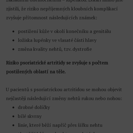
zjistili, že riziko nepříjemných kloubních komplikací
zvyšuje přítomnost následujících známek:
postižení kůže v okolí konečníku a genitálu
ložiska lupénky ve vlasaté části hlavy
změna kvality nehtů, tzv. dystrofie
Riziko psoriatrické artritidy se zvyšuje s počtem
postižených oblastí na těle.
U pacientů s psoriatrickou artritidou se mohou objevit
nejčastěji následující změny nehtů rukou nebo nohou:
drobné dolíčky
bílé skvrny
linie, které běží napříč přes šířku nehtu