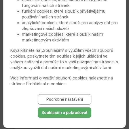
fungování našich stránek
funkční cookies, které slouží k přívětivějšímu
používání našich stránek
analytické cookies, které slouží pro analýzy dat pro
zlepšování našich služeb
marketingové cookies, které slouží k našim
marketingovým aktivitám
Léčba revmatického onemocnění: pokračovat
Když kliknete na „Souhlasím“ s využitím všech souborů
cookies, poskytnete tím souhlas k jejich ukládání ve
lze i v těhotenství
vašem zařízení a pomůže to s vaší navigací na stránce, s
Revmatické choroby včetně lupénky či revmatoidní
analýzou využití dat našimi marketingovými aktivitami.
artritidy dnes postihují vysoké procento populace a
Více informací o využití souborů cookies naleznete na
nevyhýbají se ani ženám v reprodukčním věku. A právě
stránce
Prohlášení o cookies
.
pro ženy toužící po miminku přinesli vědci dobrou
zprávu: ani během těhotenství není vždy nutné
Podrobné nastavení
přerušovat zavedenou léčbu těchto onemocnění.
6. 1. 2014
Psoriáza
Souhlasím a pokračovat