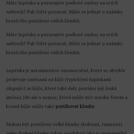
Máte lupénku a pozorujete podivné změny na svých
nehtech? Pak čtěte pozorně. Může se jednat o známky
hrozícího postižení vašich kloubů.
Máte lupénku a pozorujete podivné změny na svých
nehtech? Pak čtěte pozorně. Může se jednat o známky
hrozícího postižení vašich kloubů.
Lupénka je autoimunitní onemocnění, které se obvykle
projevuje změnami na kůži (typickými šupinkami
olupující se kůže, které také daly psoriáze její české
jméno). Jde ale o nemoc, která může mít mnoho forem a
kromě kůže může také
postihovat klouby
.
Mohou být postiženy velké klouby (kolenní, ramenní)
nebo drobné klouby rukou (podobně jako u revmatoidní