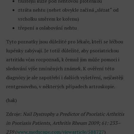
tlustější kůže pod nehtovou ploténkou
ztráta nehtu (nehet obvykle začíná „slézat“ od
vrcholku směrem ke kořenu)
třepení a oslabování nehtu
Tyto poznatky jsou důležité pro lékaře, kteří se léčbou
lupénky zabývají. Je totiž důležité, aby psoriatrickou
artritidu včas rozpoznali, k čemuž jim může pomoci i
sledování výše zmíněných známek. K ověření této
diagnózy je ale zapotřebí i dalších vyšetření, nejčastěji
rentgenového, v některých případech artroskopie.
(hak)
Zdroje:
Nail Dystrophy a Predictor of Psoriatic Arthritis
in Psoriasis Patients, Arthritis Rheum 2009; 61: 233–
239
(
www.medscape.com/viewarticle/588727
)