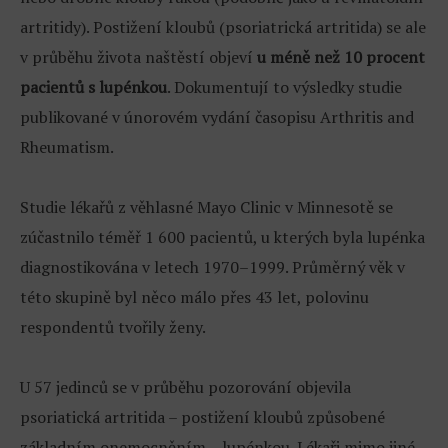
artritidy). Postižení kloubů (psoriatrická artritida) se ale
v průběhu života naštěstí objeví
u méně než 10 procent
pacientů s lupénkou
. Dokumentují to výsledky studie
publikované v únorovém vydání časopisu Arthritis and
Rheumatism.
Studie lékařů z věhlasné Mayo Clinic v Minnesotě se
zúčastnilo téměř 1 600 pacientů, u kterých byla lupénka
diagnostikována v letech 1970–1999. Průměrný věk v
této skupině byl něco málo přes 43 let, polovinu
respondentů tvořily ženy.
U 57 jedinců se v průběhu pozorování objevila
psoriatická artritida – postižení kloubů způsobené
základním onemocněním – lupénkou. Lékaři mimo jiné