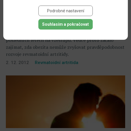
Podrobné nastavení
Odborníci prokázali souvislost mezi nadváhou
a revmatem u žen
Souhlasím a pokračovat
Obě výše uvedené zdravotní komplikace jsou v
posledních letech na vzestupu. Vědce proto začalo
zajímat, zda obezita nemůže zvyšovat pravděpodobnost
rozvoje revmatoidní artritidy.
2. 12. 2012
Revmatoidní artritida