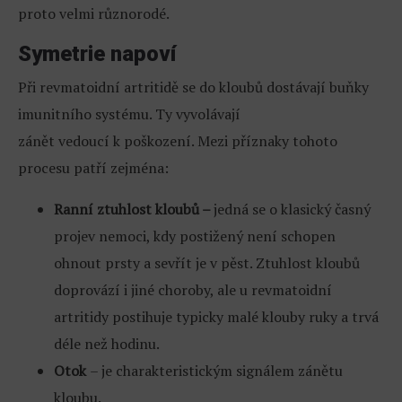
proto velmi různorodé.
Symetrie napoví
Při revmatoidní artritidě se do kloubů dostávají buňky
imunitního systému. Ty vyvolávají
zánět vedoucí k poškození. Mezi příznaky tohoto
procesu patří zejména:
Ranní ztuhlost kloubů –
jedná se o klasický časný
projev nemoci, kdy postižený není schopen
ohnout prsty a sevřít je v pěst. Ztuhlost kloubů
doprovází i jiné choroby, ale u revmatoidní
artritidy postihuje typicky malé klouby ruky a trvá
déle než hodinu.
Otok
– je charakteristickým signálem zánětu
kloubu.