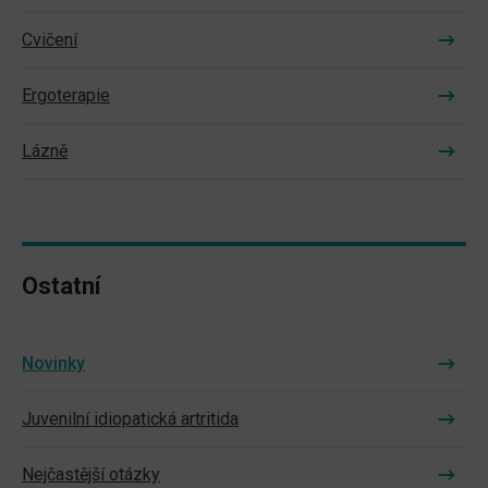
Cvičení
Ergoterapie
Lázně
Ostatní
Novinky
Juvenilní idiopatická artritida
Nejčastější otázky