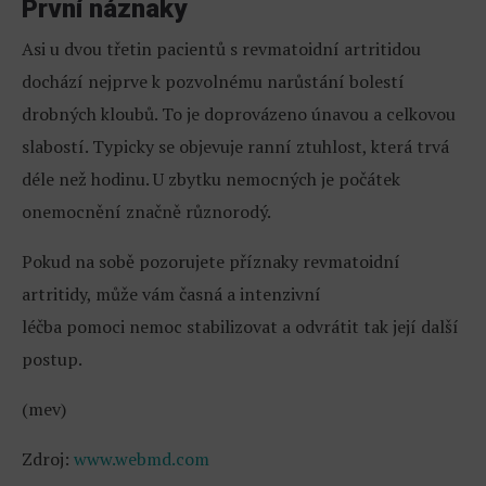
První náznaky
Asi u dvou třetin pacientů s revmatoidní artritidou
dochází nejprve k pozvolnému narůstání bolestí
drobných kloubů. To je doprovázeno únavou a celkovou
slabostí. Typicky se objevuje ranní ztuhlost, která trvá
déle než hodinu. U zbytku nemocných je počátek
onemocnění značně různorodý.
Pokud na sobě pozorujete příznaky revmatoidní
artritidy, může vám časná a intenzivní
léčba pomoci nemoc stabilizovat a odvrátit tak její další
postup.
(mev)
Zdroj:
www.webmd.com