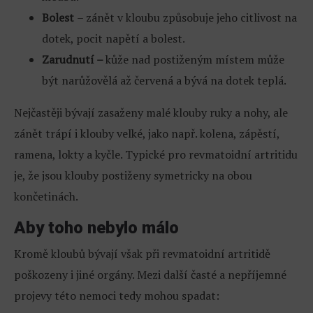
Bolest
– zánět v kloubu způsobuje jeho citlivost na
dotek, pocit napětí a bolest.
Zarudnutí –
kůže nad postiženým místem může
být narůžovělá až červená a bývá na dotek teplá.
Nejčastěji bývají zasaženy malé klouby ruky a nohy, ale
zánět trápí i klouby velké, jako např. kolena, zápěstí,
ramena, lokty a kyčle. Typické pro revmatoidní artritidu
je, že jsou klouby postiženy symetricky na obou
končetinách.
Aby toho nebylo málo
Kromě kloubů bývají však při revmatoidní artritidě
poškozeny i jiné orgány. Mezi další časté a nepříjemné
projevy této nemoci tedy mohou spadat: