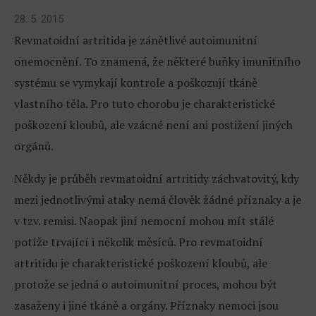
28. 5. 2015
Revmatoidní artritida je zánětlivé autoimunitní
onemocnění. To znamená, že některé buňky imunitního
systému se vymykají kontrole a poškozují tkáně
vlastního těla. Pro tuto chorobu je charakteristické
poškození kloubů, ale vzácné není ani postižení jiných
orgánů.
Někdy je průběh revmatoidní artritidy záchvatovitý, kdy
mezi jednotlivými ataky nemá člověk žádné příznaky a je
v tzv. remisi. Naopak jiní nemocní mohou mít stálé
potíže trvající i několik měsíců. Pro revmatoidní
artritidu je charakteristické poškození kloubů, ale
protože se jedná o autoimunitní proces, mohou být
zasaženy i jiné tkáně a orgány. Příznaky nemoci jsou