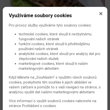
Využíváme soubory cookies
Jezte ryby, mohou pomoci při revmatoidní
artritidě!
Pro provoz služby využíváme tyto soubory cookies:
Konzumace ryb, zejména pak jejich oleje, může pomáhat
technické cookies, které slouží k nezbytnému
v léčbě pacientů trpících revmatoidní artritidou. To
fungování našich stránek
jsou závěry výzkumu britských a amerických vědců
funkční cookies, které slouží k přívětivějšímu
zveřejněné v populárněnaučném časopise Nature na
používání našich stránek
analytické cookies, které slouží pro analýzy dat pro
podzim roku 2009.
zlepšování našich služeb
15. 2. 2010
Revmatoidní artritida
marketingové cookies, které slouží k našim
marketingovým aktivitám
Když kliknete na „Souhlasím“ s využitím všech souborů
cookies, poskytnete tím souhlas k jejich ukládání ve
vašem zařízení a pomůže to s vaší navigací na stránce, s
analýzou využití dat našimi marketingovými aktivitami.
Více informací o využití souborů cookies naleznete na
stránce
Prohlášení o cookies
.