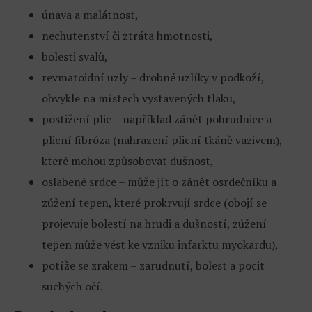
únava a malátnost,
nechutenství či ztráta hmotnosti,
bolesti svalů,
revmatoidní uzly – drobné uzlíky v podkoží,
obvykle na místech vystavených tlaku,
postižení plic – například zánět pohrudnice a
plicní fibróza (nahrazení plicní tkáně vazivem),
které mohou způsobovat dušnost,
oslabené srdce – může jít o zánět osrdečníku a
zúžení tepen, které prokrvují srdce (obojí se
projevuje bolestí na hrudi a dušností, zúžení
tepen může vést ke vzniku infarktu myokardu),
potíže se zrakem – zarudnutí, bolest a pocit
suchých očí.