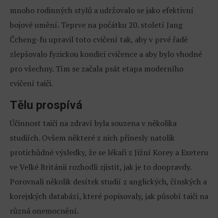
mnoho rodinných stylů a udržovalo se jako efektivní
bojové umění. Teprve na počátku 20. století Jang
Čcheng-fu upravil toto cvičení tak, aby v prvé řadě
zlepšovalo fyzickou kondici cvičence a aby bylo vhodné
pro všechny. Tím se začala psát etapa moderního
cvičení taiči.
Tělu prospívá
Účinnost taiči na zdraví byla souzena v několika
studiích. Ovšem některé z nich přinesly natolik
protichůdné výsledky, že se lékaři z Jižní Korey a Exeteru
ve Velké Británii rozhodli zjistit, jak je to doopravdy.
Porovnali několik desítek studií z anglických, čínských a
korejských databází, které popisovaly, jak působí taiči na
různá onemocnění.