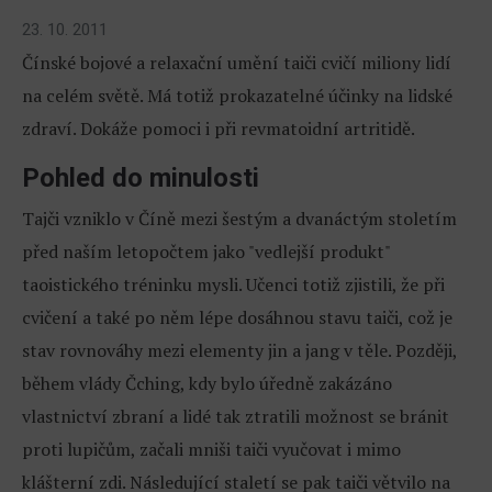
23. 10. 2011
Čínské bojové a relaxační umění taiči cvičí miliony lidí
na celém světě. Má totiž prokazatelné účinky na lidské
zdraví. Dokáže pomoci i při revmatoidní artritidě.
Pohled do minulosti
Tajči vzniklo v Číně mezi šestým a dvanáctým stoletím
před naším letopočtem jako "vedlejší produkt"
taoistického tréninku mysli. Učenci totiž zjistili, že při
cvičení a také po něm lépe dosáhnou stavu taiči, což je
stav rovnováhy mezi elementy jin a jang v těle. Později,
během vlády Čching, kdy bylo úředně zakázáno
vlastnictví zbraní a lidé tak ztratili možnost se bránit
proti lupičům, začali mniši taiči vyučovat i mimo
klášterní zdi. Následující staletí se pak taiči větvilo na