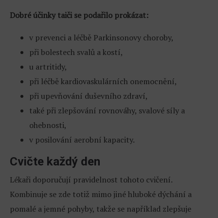
Dobré účinky taiči se podařilo prokázat:
v prevenci a léčbě Parkinsonovy choroby,
při bolestech svalů a kostí,
u artritidy,
při léčbě kardiovaskulárních onemocnění,
při upevňování duševního zdraví,
také při zlepšování rovnováhy, svalové síly a
ohebnosti,
v posilování aerobní kapacity.
Cvičte každý den
Lékaři doporučují pravidelnost tohoto cvičení.
Kombinuje se zde totiž mimo jiné hluboké dýchání a
pomalé a jemné pohyby, takže se například zlepšuje