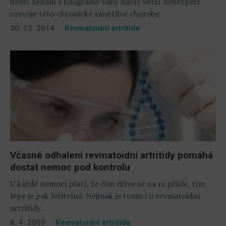
hrozí ženám s kilogramy váhy navíc větší nebezpečí
rozvoje této chronické zánětlivé choroby.
30. 12. 2014
Revmatoidní artritida
Včasné odhalení revmatoidní artritidy pomáhá
dostat nemoc pod kontrolu
U každé nemoci platí, že čím dříve se na ni přijde, tím
lépe je pak léčitelná. Nejinak je tomu i u revmatoidní
artritidy.
8. 4. 2009
Revmatoidní artritida