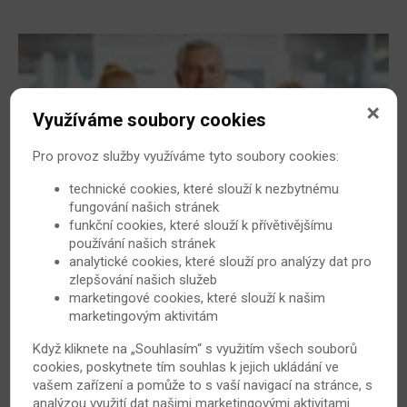
Využíváme soubory cookies
Pro provoz služby využíváme tyto soubory cookies:
technické cookies, které slouží k nezbytnému
fungování našich stránek
Anti-TNF alfa: složitá terapie, která pomáhá
funkční cookies, které slouží k přívětivějšímu
používání našich stránek
Anti-TNF neboli anti-tumor nekrotizující faktor je
analytické cookies, které slouží pro analýzy dat pro
chemická látka, která je součástí léčiv používaných po
zlepšování našich služeb
celém světě k léčbě zánětlivých onemocnění, jako je
marketingové cookies, které slouží k našim
revmatoidní artritida, lupénka nebo Bechtěrevova
marketingovým aktivitám
choroba. Napovíme, jak funguje a kdy je či není vhodné
Když kliknete na „Souhlasím“ s využitím všech souborů
její nasazení.
cookies, poskytnete tím souhlas k jejich ukládání ve
vašem zařízení a pomůže to s vaší navigací na stránce, s
11. 1. 2016
Revmatoidní artritida
analýzou využití dat našimi marketingovými aktivitami.