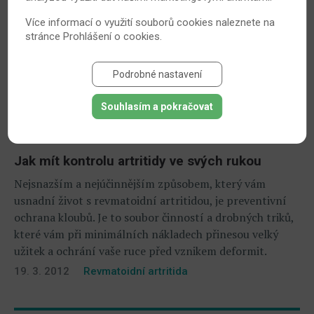
Více informací o využití souborů cookies naleznete na
stránce
Prohlášení o cookies
.
Podrobné nastavení
Souhlasím a pokračovat
Jak mít kontrolu artritidy ve svých rukou
Nejsnazším a nejúčinnějším způsobem, který vám
usnadní život s revmatoidní artritidou, je preventivní
ochrana kloubů. Je to soubor činností a drobných triků,
které vám při minimálních nákladech přinesou velký
užitek a ochrání vaše ruce před vznikem deformit.
19. 3. 2012
Revmatoidní artritida