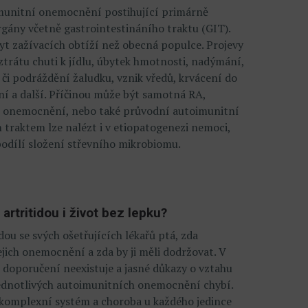
imunitní onemocnění postihující primárně
orgány včetně gastrointestináního traktu (GIT).
kyt zažívacích obtíží než obecná populce. Projevy
trátu chuti k jídlu, úbytek hmotnosti, nadýmání,
x či podráždění žaludku, vznik vředů, krvácení do
ení a další. Příčinou může být samotná RA,
o onemocnění, nebo také průvodní autoimunitní
 traktem lze nalézt i v etiopatogenezi nemoci,
podílí složení střevního mikrobiomu.
artritidou i život bez lepku?
dou se svých ošetřujících lékařů ptá, zda
jich onemocnění a zda by ji měli dodržovat. V
doporučení neexistuje a jasné důkazy o vztahu
jednotlivých autoimunitních onemocnění chybí.
 komplexní systém a choroba u každého jedince