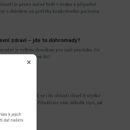
čnosti je proto nutné brát v úvahu a případné
vat s ohledem na potřeby konkrétního pacienta.
vní zdraví – jde to dohromady?
cnění je velkou zkouškou pro naši psychiku. Co
 co nejvíce duševně fit?
y stehen? Přenáší se i do oblasti třísel či stydké
váš běžný pohyb? Přinášíme vám několik tipů, jak
ubu.
las k jejich
tí dat našimi