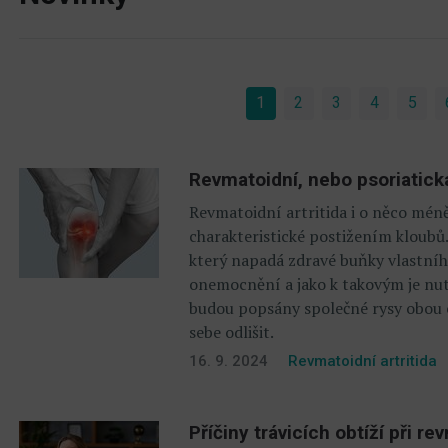
1
(current)
2
3
4
5
Revmatoidní, nebo psoriatická
Revmatoidní artritida i o něco méně
charakteristické postižením kloubů.
který napadá zdravé buňky vlastníh
onemocnění a jako k takovým je nut
budou popsány společné rysy obou c
sebe odlišit.
16. 9. 2024
Revmatoidní artritida
Příčiny trávicích obtíží při re