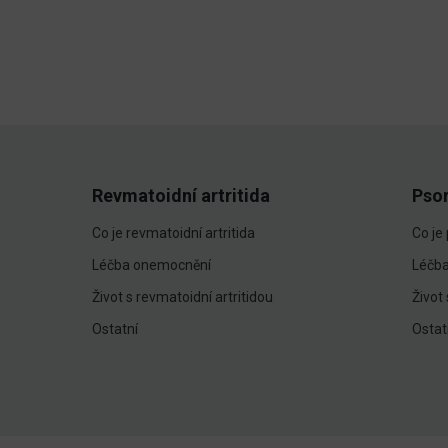
Revmatoidní artritida
Pso
Co je revmatoidní artritida
Co je
Léčba onemocnění
Léčb
Život s revmatoidní artritidou
Život
Ostatní
Ostat