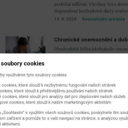
probíhá odlišně. Všechny tyto skute
doporučení bezlepkové diety zvažo
19. 8. 2024
Revmatoidní artritida
Chronické onemocnění a duše
Dlouhodobá léčba jakéhokoliv onemo
můžeme udělat pro to, abychom byli
 soubory cookies
11. 10. 2023
Revmatoidní artritida
žby využíváme tyto soubory cookies:
Co dělat, když vás bolí v kříži?
 cookies, které slouží k nezbytnému fungování našich stránek
ookies, které slouží k přívětivějšímu používání našich stránek
Sužuje vás bolest hýždí a zadní stran
é cookies, které slouží pro analýzy dat pro zlepšování našich služeb
spony? Komplikuje vám tato bolest 
gové cookies, které slouží k našim marketingovým aktivitám
vyzrát na bolest křížokyčelního klo
a „Souhlasím“ s využitím všech souborů cookies, poskytnete tím souh
13. 5. 2023
Bechtěrevova nemoc
em zařízení a pomůže to s vaší navigací na stránce, s analýzou využi
aktivitami.