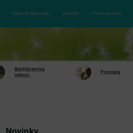
Odebírat zpravodaj
Soutěžit
Práva pacientů
Bechtěrevova
Psoriáza
nemoc
Novinky