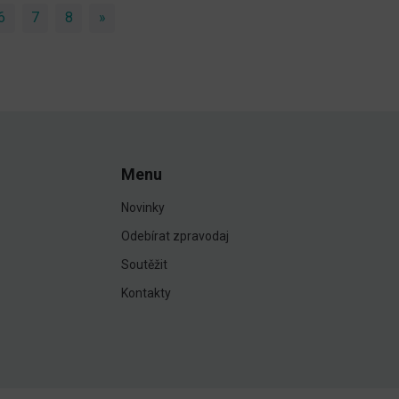
6
7
8
»
Next
Menu
Novinky
Odebírat zpravodaj
Soutěžit
Kontakty