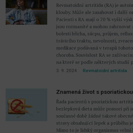
Revmatoidní artritida (RA) je auto
klouby. Může ale zasahovat i další 
Pacienti s RA mají o 70 % vyšší výs
jsou rozmanité a mohou zahrnovat z
bolesti břicha, zácpu, průjem, reflu
trávicího traktu, nevolnosti, zvrac
medikace podávaná v terapii tohot
choroba. Souvislost RA se zažívacím
na které se podle některých studií 
3. 9. 2024
Revmatoidní artritida
Znamená život s psoriatickou 
Řada pacientů s psoriatickou artriti
bezlepková dieta může pomoci při je
současné době žádné takové obecné 
stravy obsahující lepek a průběhu 
Mimo to je lidský organismus velmi