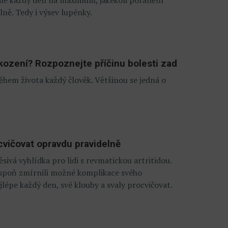
ě. Tedy i výsev lupénky.
ození? Rozpoznejte příčinu bolesti zad
během života každý člověk. Většinou se jedná o
cvičovat opravdu pravidelně
ěsivá vyhlídka pro lidi s revmatickou artritidou.
lespoň zmírnili možné komplikace svého
lépe každý den, své klouby a svaly procvičovat.