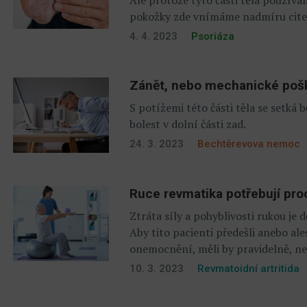
pokožky zde vnímáme nadmíru citeln
4. 4. 2023
Psoriáza
Zánět, nebo mechanické pošk
S potížemi této části těla se setká 
bolest v dolní části zad.
24. 3. 2023
Bechtěrevova nemoc
Ruce revmatika potřebují pro
Ztráta síly a pohyblivosti rukou je d
Aby tito pacienti předešli anebo a
onemocnění, měli by pravidelně, nej
10. 3. 2023
Revmatoidní artritida