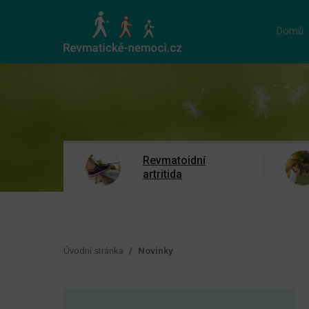
Domů
Revmatoidní
artritida
Úvodní stránka
Novinky