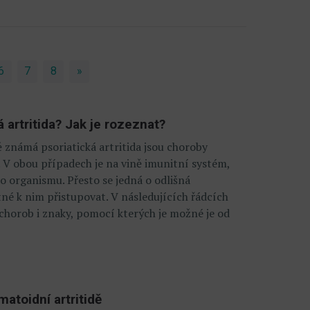
6
7
8
»
Next
 artritida? Jak je rozeznat?
 známá psoriatická artritida jsou choroby
 V obou případech je na vině imunitní systém,
o organismu. Přesto se jedná o odlišná
né k nim přistupovat. V následujících řádcích
horob i znaky, pomocí kterých je možné je od
vmatoidní artritidě