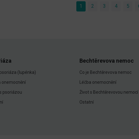
1
(current)
2
3
4
5
riáza
Bechtěrevova nemoc
 psoriáza (lupénka)
Co je Bechtěrevova nemoc
a onemocnění
Léčba onemocnění
 s psoriázou
Život s Bechtěrevovou nemocí
ní
Ostatní