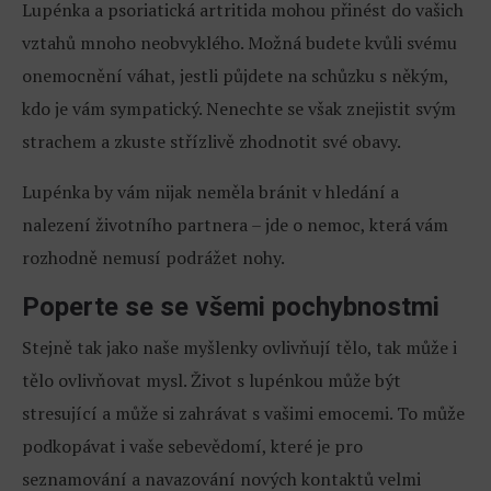
Lupénka a psoriatická artritida mohou přinést do vašich
vztahů mnoho neobvyklého. Možná budete kvůli svému
onemocnění váhat, jestli půjdete na schůzku s někým,
kdo je vám sympatický. Nenechte se však znejistit svým
strachem a zkuste střízlivě zhodnotit své obavy.
Lupénka by vám nijak neměla bránit v hledání a
nalezení životního partnera – jde o nemoc, která vám
rozhodně nemusí podrážet nohy.
Poperte se se všemi pochybnostmi
Stejně tak jako naše myšlenky ovlivňují tělo, tak může i
tělo ovlivňovat mysl. Život s lupénkou může být
stresující a může si zahrávat s vašimi emocemi. To může
podkopávat i vaše sebevědomí, které je pro
seznamování a navazování nových kontaktů velmi