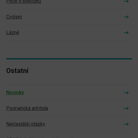
Péče o pokožku
Cvičení
Lázně
Ostatní
Novinky
Psoriatická artritida
Nejčastější otázky