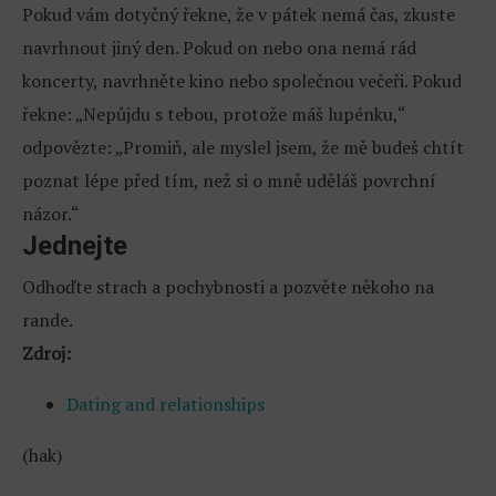
Pokud vám dotyčný řekne, že v pátek nemá čas, zkuste
navrhnout jiný den. Pokud on nebo ona nemá rád
koncerty, navrhněte kino nebo společnou večeři. Pokud
řekne: „Nepůjdu s tebou, protože máš lupénku,“
odpovězte: „Promiň, ale myslel jsem, že mě budeš chtít
poznat lépe před tím, než si o mně uděláš povrchní
názor.“
Jednejte
Odhoďte strach a pochybnosti a pozvěte někoho na
rande.
Zdroj:
Dating and relationships
(hak)