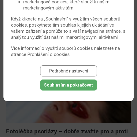
marketingové cookies, které slouží k našim
marketingovým aktivitám
Když kliknete na „Souhlasím“ s využitím všech souborů
Světový den lupénky slaví i ve Švédsku
cookies, poskytnete tím souhlas k jejich ukládání ve
Lupénka – velmi nepříjemné onemocnění kůže (ale i
vašem zařízení a pomůže to s vaší navigací na stránce, s
analýzou využití dat našimi marketingovými aktivitami.
kloubů), které se nevyhýbá mužům ani ženám, dětem ani
dospělým. Právě jim je určen Světový den lupénky.
Více informací o využití souborů cookies naleznete na
16. 3. 2009
Psoriáza
stránce
Prohlášení o cookies
.
Podrobné nastavení
Souhlasím a pokračovat
Fotoléčba psoriázy – dobře zvažte pro a proti