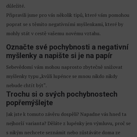
důležité.
Připravili jsme pro vás několik tipů, které vám pomohou
poprat se s těmito negativními myšlenkami, které by
mohly stát v cestě vašemu novému vztahu.
Označte své pochybnosti a negativní
myšlenky a napište si je na papír
Sebevědomí vám mohou naprosto zbytečně snižovat
myšlenky typu „kvůli lupénce se mnou nikdo nikdy
nebude chtít být“.
Trochu si o svých pochybnostech
popřemýšlejte
Jak jste k tomuto závěru dospěli? Napadne vás hned ta
nejhorší varianta? Děláte z lupénky jen výmluvu, proč se
s nikým nechcete seznámit nebo zůstáváte doma ze