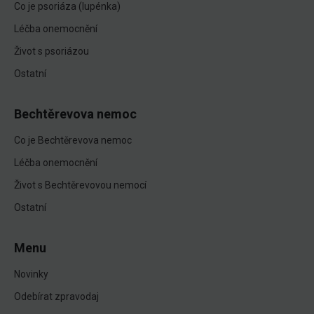
Co je psoriáza (lupénka)
Léčba onemocnění
Život s psoriázou
Ostatní
Bechtěrevova nemoc
Co je Bechtěrevova nemoc
Léčba onemocnění
Život s Bechtěrevovou nemocí
Ostatní
Menu
Novinky
Odebírat zpravodaj