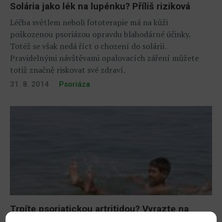
Solária jako lék na lupénku? Příliš riziková
Léčba světlem neboli fototerapie má na kůži
poškozenou psoriázou opravdu blahodárné účinky.
Totéž se však nedá říct o chození do solárií.
Pravidelnými návštěvami opalovacích záření můžete
totiž značně riskovat své zdraví.
31. 8. 2014
Psoriáza
Trpíte psoriatickou artritidou? Vyrazte na
dovolenou k Mrtvému moři!