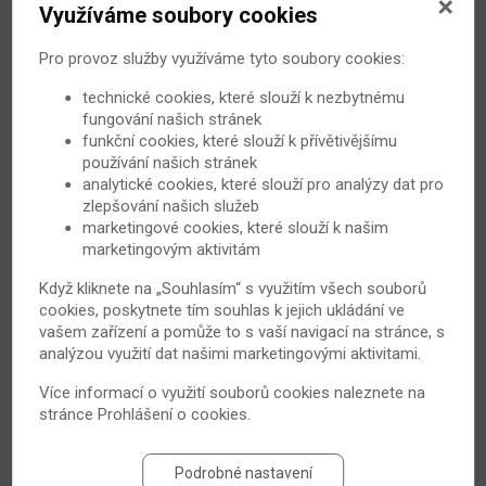
Využíváme soubory cookies
Nadchází čas dovolených a vy uvažujete, kam letos
vyrazit. Podle vědců byste měli rozhodně vyzkoušet
Pro provoz služby využíváme tyto soubory cookies:
pobyt u Mrtvého moře. Zdejší klima a podmínky svědčí
technické cookies, které slouží k nezbytnému
hlavně lidem s psoriázou a s psoriatickou artritidou.
fungování našich stránek
funkční cookies, které slouží k přívětivějšímu
8. 7. 2015
Psoriáza
používání našich stránek
analytické cookies, které slouží pro analýzy dat pro
zlepšování našich služeb
marketingové cookies, které slouží k našim
marketingovým aktivitám
Když kliknete na „Souhlasím“ s využitím všech souborů
cookies, poskytnete tím souhlas k jejich ukládání ve
vašem zařízení a pomůže to s vaší navigací na stránce, s
analýzou využití dat našimi marketingovými aktivitami.
Více informací o využití souborů cookies naleznete na
Kůži postiženou lupénkou nastavujte slunci
stránce
Prohlášení o cookies
.
opatrně
Léto za dveřmi, noviny a časopisy plné varování o
Podrobné nastavení