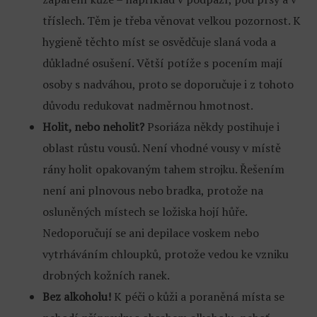
tříslech. Těm je třeba věnovat velkou pozornost. K
hygieně těchto míst se osvědčuje slaná voda a
důkladné osušení. Větší potíže s pocením mají
osoby s nadváhou, proto se doporučuje i z tohoto
důvodu redukovat nadměrnou hmotnost.
Holit, nebo neholit?
Psoriáza někdy postihuje i
oblast růstu vousů. Není vhodné vousy v místě
rány holit opakovaným tahem strojku. Řešením
není ani plnovous nebo bradka, protože na
osluněných místech se ložiska hojí hůře.
Nedoporučují se ani depilace voskem nebo
vytrháváním chloupků, protože vedou ke vzniku
drobných kožních ranek.
Bez alkoholu!
K péči o kůži a poraněná místa se