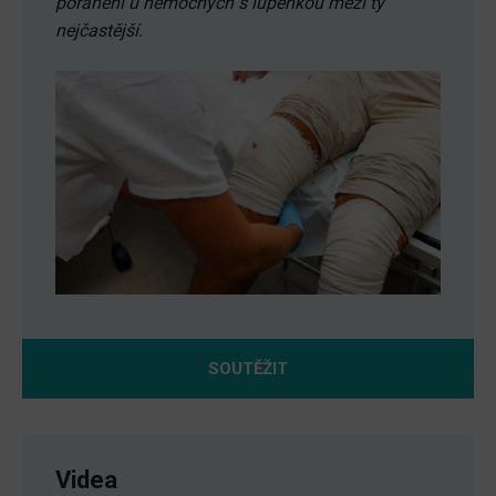
poranění u nemocných s lupénkou mezi ty
nejčastější.
SOUTĚŽIT
Videa