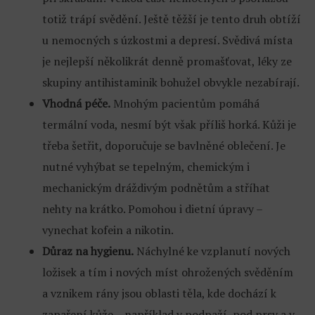
totiž trápí svědění. Ještě těžší je tento druh obtíží
u nemocných s úzkostmi a depresí. Svědivá místa
je nejlepší několikrát denně promašťovat, léky ze
skupiny antihistaminik bohužel obvykle nezabírají.
Vhodná péče.
Mnohým pacientům pomáhá
termální voda, nesmí být však příliš horká. Kůži je
třeba šetřit, doporučuje se bavlněné oblečení. Je
nutné vyhýbat se tepelným, chemickým i
mechanickým dráždivým podnětům a stříhat
nehty na krátko. Pomohou i dietní úpravy –
vynechat kofein a nikotin.
Důraz na hygienu.
Náchylné ke vzplanutí nových
ložisek a tím i nových míst ohrožených svěděním
a vznikem rány jsou oblasti těla, kde dochází k
zapaření kůže – například v podpaží, pod prsy a v