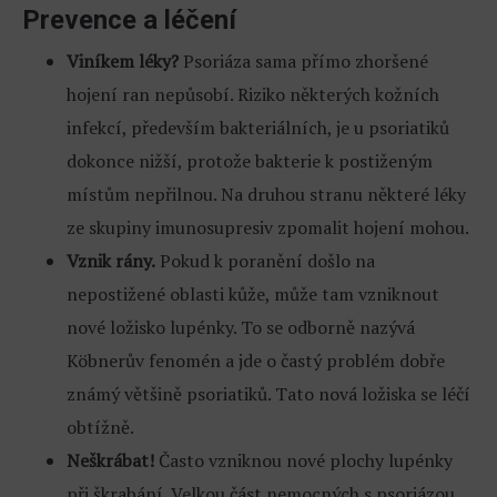
Prevence a léčení
Viníkem léky?
Psoriáza sama přímo zhoršené
hojení ran nepůsobí. Riziko některých kožních
infekcí, především bakteriálních, je u psoriatiků
dokonce nižší, protože bakterie k postiženým
místům nepřilnou. Na druhou stranu některé léky
ze skupiny imunosupresiv zpomalit hojení mohou.
Vznik rány.
Pokud k poranění došlo na
nepostižené oblasti kůže, může tam vzniknout
nové ložisko lupénky. To se odborně nazývá
Köbnerův fenomén a jde o častý problém dobře
známý většině psoriatiků. Tato nová ložiska se léčí
obtížně.
Neškrábat!
Často vzniknou nové plochy lupénky
při škrabání. Velkou část nemocných s psoriázou