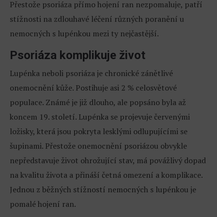
Přestože psoriáza přímo hojení ran nezpomaluje, patří
stížnosti na zdlouhavé léčení různých poranění u
nemocných s lupénkou mezi ty nejčastější.
Psoriáza komplikuje život
Lupénka neboli psoriáza je chronické zánětlivé
onemocnění kůže. Postihuje asi 2 % celosvětové
populace. Známé je již dlouho, ale popsáno byla až
koncem 19. století. Lupénka se projevuje červenými
ložisky, která jsou pokryta lesklými odlupujícími se
šupinami. Přestože onemocnění psoriázou obvykle
nepředstavuje život ohrožující stav, má povážlivý dopad
na kvalitu života a přináší četná omezení a komplikace.
Jednou z běžných stížností nemocných s lupénkou je
pomalé hojení ran.