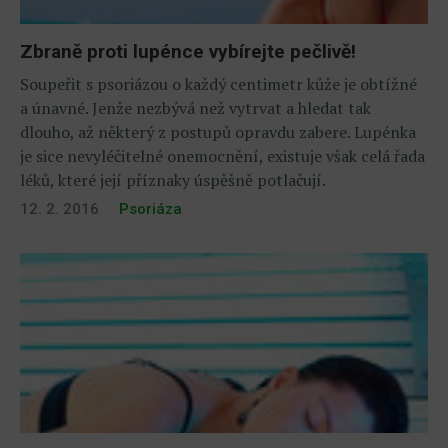
Zbraně proti lupénce vybírejte pečlivě!
Soupeřit s psoriázou o každý centimetr kůže je obtížné
a únavné. Jenže nezbývá než vytrvat a hledat tak
dlouho, až některý z postupů opravdu zabere. Lupénka
je sice nevyléčitelné onemocnění, existuje však celá řada
léků, které její příznaky úspěšně potlačují.
12. 2. 2016
Psoriáza