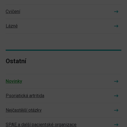
Cvičení
Lázně
Ostatní
Novinky
Psoriatická artritida
Nejčastější otázky
SPAE a další pacientské organizace