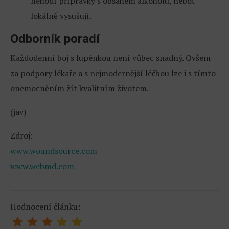
nehodí přípravky s obsahem alkoholu, neboť
lokálně vysušují.
Odborník poradí
Každodenní boj s lupénkou není vůbec snadný. Ovšem
za podpory lékaře a s nejmodernější léčbou lze i s tímto
onemocněním žít kvalitním životem.
(jav)
Zdroj:
www.woundsource.com
www.webmd.com
Hodnocení článku: