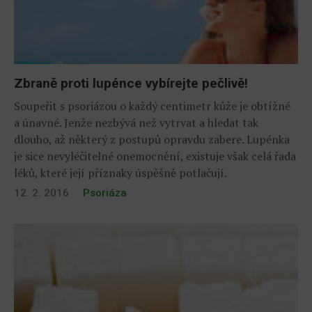
Zbraně proti lupénce vybírejte pečlivě!
Soupeřit s psoriázou o každý centimetr kůže je obtížné
a únavné. Jenže nezbývá než vytrvat a hledat tak
dlouho, až některý z postupů opravdu zabere. Lupénka
je sice nevyléčitelné onemocnění, existuje však celá řada
léků, které její příznaky úspěšně potlačují.
12. 2. 2016
Psoriáza