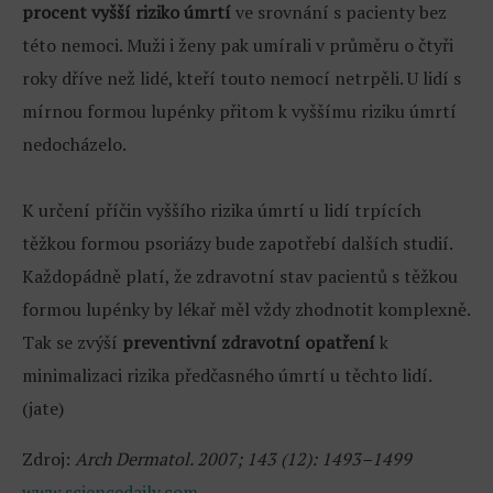
procent vyšší riziko úmrtí
ve srovnání s pacienty bez
této nemoci. Muži i ženy pak umírali v průměru o čtyři
roky dříve než lidé, kteří touto nemocí netrpěli. U lidí s
mírnou formou lupénky přitom k vyššímu riziku úmrtí
nedocházelo.
K určení příčin vyššího rizika úmrtí u lidí trpících
těžkou formou psoriázy bude zapotřebí dalších studií.
Každopádně platí, že zdravotní stav pacientů s těžkou
formou lupénky by lékař měl vždy zhodnotit komplexně.
Tak se zvýší
preventivní zdravotní opatření
k
minimalizaci rizika předčasného úmrtí u těchto lidí.
(jate)
Zdroj:
Arch Dermatol. 2007; 143 (12): 1493–1499
www.sciencedaily.com