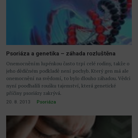
Psoriáza a genetika – záhada rozluštěna
Onemocněním lupénkou často trpí celé rodiny, takže o
jeho dědičném podkladě není pochyb. Který gen má ale
onemocnění na svědomí, to bylo dlouho záhadou. Vědci
nyní poodhalili roušku tajemství, která genetické
příčiny psoriázy zakrývá.
20. 8. 2013
Psoriáza