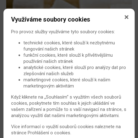
Využíváme soubory cookies
Lupénkáře častěji trápí cukrovka
Pro provoz služby využíváme tyto soubory cookies:
Psoriáza neboli česky lupénka patří mezi častá
autoimunitní onemocnění. Je velmi často spojena i s
technické cookies, které slouží k nezbytnému
fungování našich stránek
dalšími nemocemi a mezi velmi častou komplikaci patří i
funkční cookies, které slouží k přívětivějšímu
vznik cukrovky. Jak je ale toto riziko velké?
používání našich stránek
4. 5. 2009
Psoriáza
analytické cookies, které slouží pro analýzy dat pro
zlepšování našich služeb
marketingové cookies, které slouží k našim
marketingovým aktivitám
Když kliknete na „Souhlasím“ s využitím všech souborů
cookies, poskytnete tím souhlas k jejich ukládání ve
vašem zařízení a pomůže to s vaší navigací na stránce, s
analýzou využití dat našimi marketingovými aktivitami.
Více informací o využití souborů cookies naleznete na
stránce
Prohlášení o cookies
.