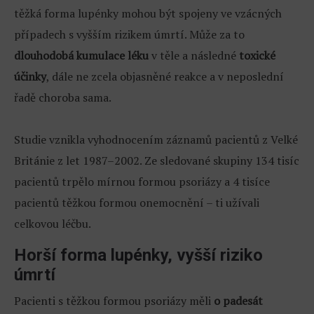
těžká forma lupénky mohou být spojeny ve vzácných
případech s vyšším rizikem úmrtí. Může za to
dlouhodobá kumulace léku
v těle a následné
toxické
účinky
, dále ne zcela objasněné reakce a v neposlední
řadě choroba sama.
Studie vznikla vyhodnocením záznamů pacientů z Velké
Británie z let 1987–2002. Ze sledované skupiny 134 tisíc
pacientů trpělo mírnou formou psoriázy a 4 tisíce
pacientů těžkou formou onemocnění – ti užívali
celkovou léčbu.
Horší forma lupénky, vyšší riziko
úmrtí
Pacienti s těžkou formou psoriázy měli
o padesát