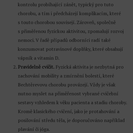
kontrolu probíhající zánět, typický pro tuto
chorobu, a tím i předcházejí komplikacím, které
s touto chorobou souvisejí. Zároveň, společně
s přiměřenou fyzickou aktivitou, zpomalují rozvoj
nemoci. V řadě případů odborníci radí také
konzumovat potravinové doplňky, které obsahují
vápník a vitamin D.
Pravidelně cvičit.
Fyzická aktivita je nezbytná pro
zachování mobility a zmírnění bolestí, které
Bechtěrevovu chorobu provázejí. Vždy je však
nutno myslet na přiměřenost vybrané cvičební
sestavy vzhledem k věku pacienta a stadiu choroby.
Kromě klasického cvičení, jako je protahování a
posilování středu těla, je doporučováno například
plavání či jóga.