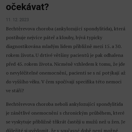
očekávat?
11. 12. 2023
Bechtěrevova choroba (ankylozující spondylitida), která
postihuje nejvíce páteř a klouby, bývá typicky
diagnostikována mladým lidem přibližně mezi 15. a 30.
rokem života. U drtivé většiny pacientů je pak odhalena
před 45. rokem života. Nicméně vzhledem k tomu, že jde
o nevyléčitelné onemocnění, pacienti se s ní potýkají až
do vyššího věku. V čem spočívají specifika této nemoci
ve stáří?
Bechtěrevova choroba neboli ankylozující spondylitida
je zánětlivé onemocnění s chronickým průběhem, které
se vyskytuje přibližně třikrát častěji u mužů než u žen. Je
důležité si uvědomit, že v současné době není možné