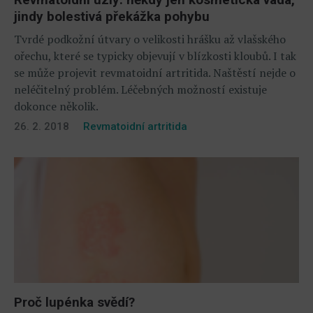
jindy bolestivá překážka pohybu
Tvrdé podkožní útvary o velikosti hrášku až vlašského
ořechu, které se typicky objevují v blízkosti kloubů. I tak
se může projevit revmatoidní artritida. Naštěstí nejde o
neléčitelný problém. Léčebných možností existuje
dokonce několik.
26. 2. 2018
Revmatoidní artritida
Proč lupénka svědí?