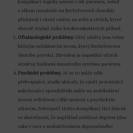
komplikací logicky souvisí i věk pacienta, neboť
s věkem (nezávisle na Bechtěrevově chorobě)
přicházejí i různé změny na srdci a cévách, které
obecně zvyšují riziko kardiovaskulárních příhod.
Oftalmologické problémy.
Oční záněty jsou velmi
běžným nežádoucím jevem, který Bechtěrevovu
chorobu provází. Důvodem je napadání očních
struktur buňkami imunitního systému pacienta.
Psychické problémy.
Ač se to může zdát
překvapující, studie ukázaly, že zánět provázející
ankylozující spondylitidu může na molekulární
úrovni ovlivňovat i děje spojené s psychickým
zdravím. Nebezpečí těchto komplikací tkví hlavně
ve skutečnosti, že například neléčené deprese jdou
ruku v ruce s nedodržováním doporučeného