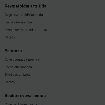
Revmatoidní artritida
Co je revmatoidní artritida
Léčba onemocnění
Život s revmatoidní artritidou
Ostatní
Psoriáza
Co je psoriáza (lupénka)
Léčba onemocnění
Život s psoriázou
Ostatní
Bechtěrevova nemoc
Co je Bechtěrevova nemoc