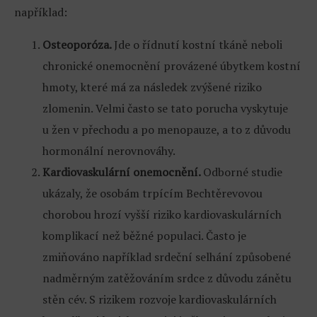
například:
Osteoporóza.
Jde o řídnutí kostní tkáně neboli
chronické onemocnění provázené úbytkem kostní
hmoty, které má za následek zvýšené riziko
zlomenin. Velmi často se tato porucha vyskytuje
u žen v přechodu a po menopauze, a to z důvodu
hormonální nerovnováhy.
Kardiovaskulární onemocnění.
Odborné studie
ukázaly, že osobám trpícím Bechtěrevovou
chorobou hrozí vyšší riziko kardiovaskulárních
komplikací než běžné populaci. Často je
zmiňováno například srdeční selhání způsobené
nadměrným zatěžováním srdce z důvodu zánětu
stěn cév. S rizikem rozvoje kardiovaskulárních