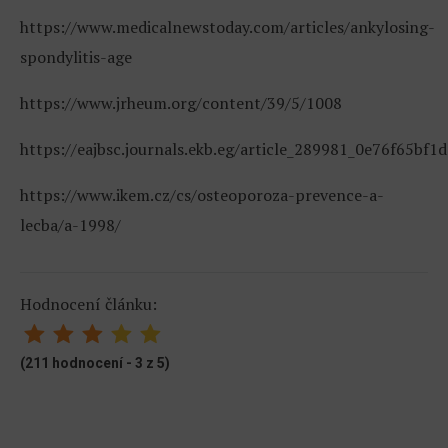
https://www.medicalnewstoday.com/articles/ankylosing-
spondylitis-age
https://www.jrheum.org/content/39/5/1008
https://eajbsc.journals.ekb.eg/article_289981_0e76f65b
https://www.ikem.cz/cs/osteoporoza-prevence-a-
lecba/a-1998/
Hodnocení článku:
(211 hodnocení - 3 z 5)