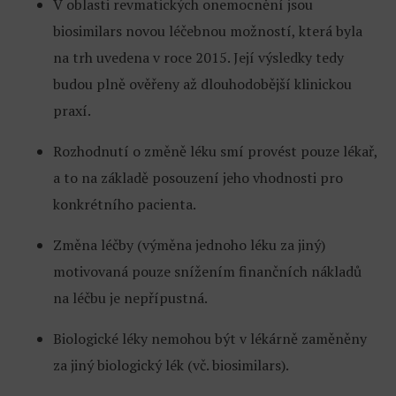
V oblasti revmatických onemocnění jsou
biosimilars novou léčebnou možností, která byla
na trh uvedena v roce 2015. Její výsledky tedy
budou plně ověřeny až dlouhodobější klinickou
praxí.
Rozhodnutí o změně léku smí provést pouze lékař,
a to na základě posouzení jeho vhodnosti pro
konkrétního pacienta.
Změna léčby (výměna jednoho léku za jiný)
motivovaná pouze snížením finančních nákladů
na léčbu je nepřípustná.
Biologické léky nemohou být v lékárně zaměněny
za jiný biologický lék (vč. biosimilars).