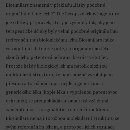
Biosimilars znamená v překladu „látky podobné
originální cílené léčbě“. Dle Evropské lékové agentury
jde o léčivý přípravek, který je vyvinutý tak, aby jeho
terapeutické účinky byly velmi podobné originálnímu
(referenčnímu) biologickému léku. Biosimilars může
vstoupit na trh teprve poté, co originálnímu léku
skončí jeho patentová ochrana, která trvá 20 let.
Protože každý biologický lék má natolik složitou
molekulární strukturu, že není možné vyrobit jeho
přesnou a totožnou kopii, nejde o generikum. U
generického léku (kopie léku s vypršenou patentovou
ochranou) se předpokládá automatická vzájemná
zaměnitelnost s originálním, referenčním lékem.
Biosimilars nemají totožnou molekulární strukturu se
svým referenčním lékem, a proto se i jejich regulace