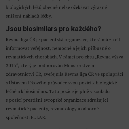
biologických léků obecně nelze očekávat výrazné
snížení nákladů léčby.
Jsou biosimilars pro každého?
Revma liga ČR je pacientská organizace, která má za cíl
informovat veřejnost, nemocné a jejich příbuzné o
revmatických chorobách. V rámci projektu „Revma výzva
2015“, který je podporován Ministerstvem
zdravotnictví ČR, zveřejnila Revma liga ČR ve spolupráci
s Ústavem lékového průvodce svou pozici k biologické
léčbě a k biosimilars. Tato pozice je plně v souladu
s pozicí prestižní evropské organizace sdružující
revmatické pacienty, revmatology a odborné
společnosti EULAR: