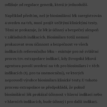
odlišuje od regulace generik, která je jednodušší.
Například předtím, než je biosimilární lék zaregistrován
a uveden na trh, musí projít určitými klinickými testy.
Těmi se prokazuje, že lék je účinný a bezpečný alespoň
v základních indikacích. Biosimilars totiž nemusí
prokazovat svou účinnost a bezpečnost ve všech
indikacích referenčního léku – existuje pro ně zvláštní
proces tzv. extrapolace indikací, kdy Evropská léková
agentura povolí uvedení na trh pro biosimilars i v těch
indikacích (tj. pro ta onemocnění), ve kterých
neprovedl výrobce biosimilars klinické testy. U tohoto
procesu extrapolace se předpokládá, že pokud
biosimilární lék prokázal účinnost v hlavní indikaci nebo
v hlavních indikacích, bude účinný i pro další indikaci.