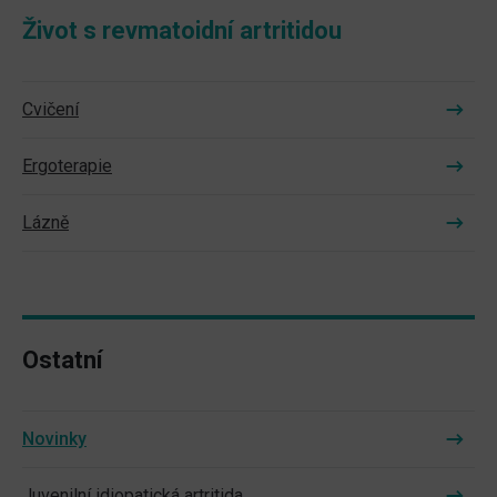
Život s revmatoidní artritidou
Cvičení
Ergoterapie
Lázně
Ostatní
Novinky
Juvenilní idiopatická artritida