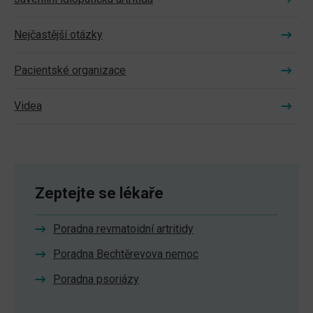
Nejčastější otázky
Pacientské organizace
Videa
Zeptejte se lékaře
Poradna revmatoidní artritidy
Poradna Bechtěrevova nemoc
Poradna psoriázy