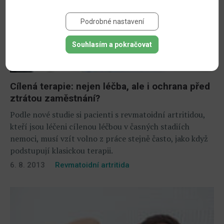
Podrobné nastavení
Souhlasím a pokračovat
Cílená terapie: nejen léčba, ale i ochrana před
ztrátou zaměstnání?
Podle nové studie si pacienti s revmatoidní artritidou,
kteří jsou léčeni cílenou léčbou v časných stadiích
nemoci, musí vzít volno z práce stejně často, jako když
podstupují klasickou terapii.
6. 8. 2013
Revmatoidní artritida