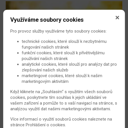
Využíváme soubory cookies
Pro provoz služby využíváme tyto soubory cookies:
technické cookies, které slouží k nezbytnému
fungování našich stránek
funkční cookies, které slouží k přívětivějšímu
používání našich stránek
Tichý zánět ohrožuje srdce. Možná i to vaše
analytické cookies, které slouží pro analýzy dat pro
Myslíte si, že srdce ohrožují hlavně stres a rozčilování?
zlepšování našich služeb
marketingové cookies, které slouží k našim
Strašáků je mnohem více. A někteří jsou hezky skrytí.
marketingovým aktivitám
Jedním z nich může být zánět. Například lidé s
artritidou a dalšími chronickými záněty mají až dvakrát
Když kliknete na „Souhlasím“ s využitím všech souborů
vyšší riziko infarktu než ostatní.
cookies, poskytnete tím souhlas k jejich ukládání ve
vašem zařízení a pomůže to s vaší navigací na stránce, s
14. 7. 2014
Revmatoidní artritida
analýzou využití dat našimi marketingovými aktivitami.
Více informací o využití souborů cookies naleznete na
stránce
Prohlášení o cookies
.