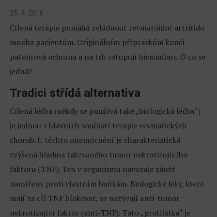
25. 4. 2016
Cílená terapie pomáhá zvládnout revmatoidní artritidu
mnoha pacientům. Originálním přípravkům končí
patentová ochrana a na trh vstupují biosimilars. O co se
jedná?
Tradici střídá alternativa
Cílená léčba (někdy se používá také „biologická léčba“)
je jednou z hlavních součástí terapie revmatických
chorob. U těchto onemocnění je charakteristická
zvýšená hladina takzvaného tumor nekrotizujícího
faktoru (TNF). Ten v organismu navozuje zánět
namířený proti vlastním buňkám. Biologické léky, které
mají za cíl TNF blokovat, se nazývají anti-tumor
nekrotizující faktor (anti-TNF). Tato „protilátka“ je