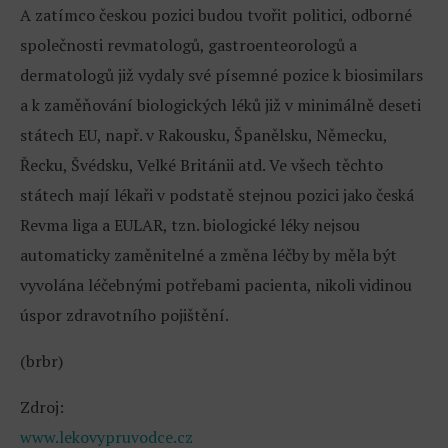
A zatímco českou pozici budou tvořit politici, odborné
společnosti revmatologů, gastroenteorologů a
dermatologů již vydaly své písemné pozice k biosimilars
a k zaměňování biologických léků již v minimálně deseti
státech EU, např. v Rakousku, Španělsku, Německu,
Řecku, Švédsku, Velké Británii atd. Ve všech těchto
státech mají lékaři v podstatě stejnou pozici jako česká
Revma liga a EULAR, tzn. biologické léky nejsou
automaticky zaměnitelné a změna léčby by měla být
vyvolána léčebnými potřebami pacienta, nikoli vidinou
úspor zdravotního pojištění.
(brbr)
Zdroj:
www.lekovypruvodce.cz