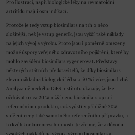
Pro ilustraci, např. biologické léky na revmatoidní
artritidu mají i osm indikací.
Protože je tedy vstup biosimilars na trh o něco
složitější, než je vstup generik, jsou vyšší také náklady
na jejich vývoj a výrobu. Proto jsou i poměrně omezeny
možné úspory veřejného zdravotního pojištění, které by
mohlo zavádění biosimilars vygenerovat. Představy
některých státních představitelů, že díky biosimilars
zlevní nákladná biologická léčba o 50 % i více, jsou liché.
Analýza německého IGES institutu ukazuje, že lze
očekávat o cca 20 % nižší cenu biosimilars oproti
referenčnímu produktu, což vyústí v přibližně 20%
snížení ceny také samotného referenčního přípravku, a
to kvůli konkurenceschopnosti. Je zřejmé, že z důvodu
vysokých nákladů na vývoj a výrobu biosimilars a