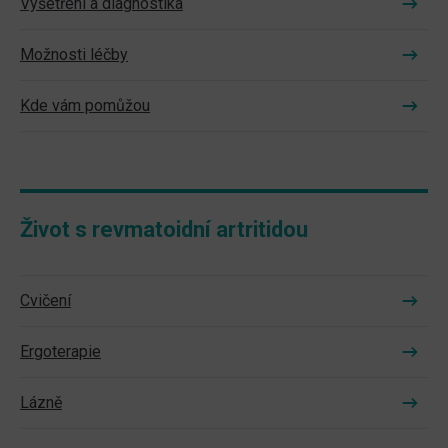
Vyšetření a diagnostika
Možnosti léčby
Kde vám pomůžou
Život s revmatoidní artritidou
Cvičení
Ergoterapie
Lázně