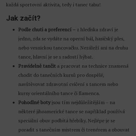
každá sportovní aktivita, tedy i tanec tabu!
Jak začít?
Podle chuti a preferencí –
z hlediska zdraví je
jedno, zda se vydáte na operní bál, hasičský ples,
nebo vesnickou tancovačku. Nezáleží ani na druhu
tance, hlavní je se s radostí hýbat.
Pravidelně tančit
a pracovat na technice znamená
chodit do tanečních kursů pro dospělé,
navštěvovat zdravotní cvičení s tancem nebo
kursy orientálního tance či flamenca.
Pohodlné boty
jsou tím nejdůležitějším – na
některé jihoamerické tance se například používá
speciální obuv podbitá hřebíky. Nejlépe je se
poradit s tanečním mistrem či trenérem a obouvat