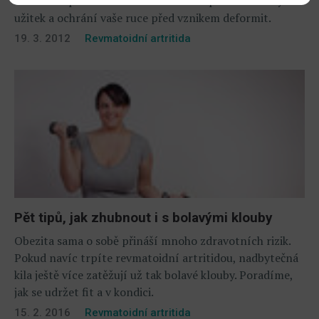
které vám při minimálních nákladech přinesou velký
užitek a ochrání vaše ruce před vznikem deformit.
19. 3. 2012
Revmatoidní artritida
Pět tipů, jak zhubnout i s bolavými klouby
Obezita sama o sobě přináší mnoho zdravotních rizik.
Pokud navíc trpíte revmatoidní artritidou, nadbytečná
kila ještě více zatěžují už tak bolavé klouby. Poradíme,
jak se udržet fit a v kondici.
15. 2. 2016
Revmatoidní artritida