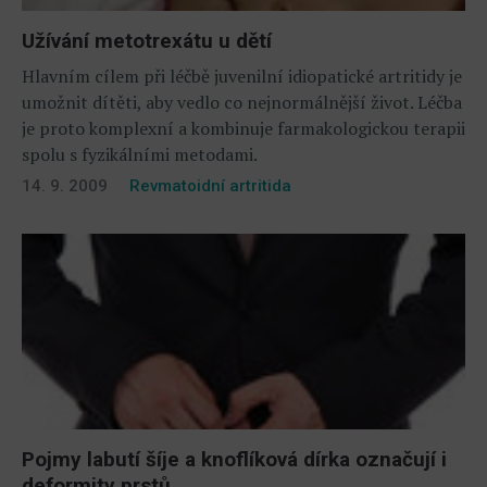
Užívání metotrexátu u dětí
Hlavním cílem při léčbě juvenilní idiopatické artritidy je
umožnit dítěti, aby vedlo co nejnormálnější život. Léčba
je proto komplexní a kombinuje farmakologickou terapii
spolu s fyzikálními metodami.
14. 9. 2009
Revmatoidní artritida
Pojmy labutí šíje a knoflíková dírka označují i
deformity prstů