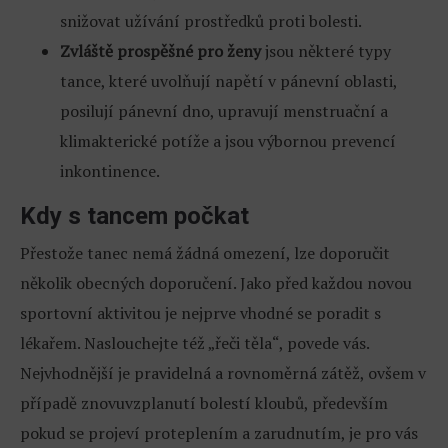
snižovat užívání prostředků proti bolesti.
Zvláště prospěšné pro ženy
jsou některé typy
tance, které uvolňují napětí v pánevní oblasti,
posilují pánevní dno, upravují menstruační a
klimakterické potíže a jsou výbornou prevencí
inkontinence.
Kdy s tancem počkat
Přestože tanec nemá žádná omezení, lze doporučit
několik obecných doporučení. Jako před každou novou
sportovní aktivitou je nejprve vhodné se poradit s
lékařem. Naslouchejte též „řeči těla“, povede vás.
Nejvhodnější je pravidelná a rovnoměrná zátěž, ovšem v
případě znovuvzplanutí bolestí kloubů, především
pokud se projeví proteplením a zarudnutím, je pro vás