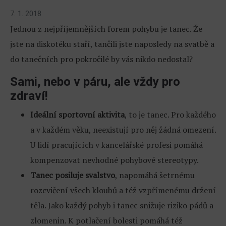
7. 1. 2018
Jednou z nejpříjemnějších forem pohybu je tanec. Že
jste na diskotéku staří, tančili jste naposledy na svatbě a
do tanečních pro pokročilé by vás nikdo nedostal?
Sami, nebo v páru, ale vždy pro
zdraví!
Ideální sportovní aktivita
, to je tanec. Pro každého
a v každém věku, neexistují pro něj žádná omezení.
U lidí pracujících v kancelářské profesi pomáhá
kompenzovat nevhodné pohybové stereotypy.
Tanec posiluje svalstvo
, napomáhá šetrnému
rozcvičení všech kloubů a též vzpřímenému držení
těla. Jako každý pohyb i tanec snižuje riziko pádů a
zlomenin. K potlačení bolesti pomáhá též