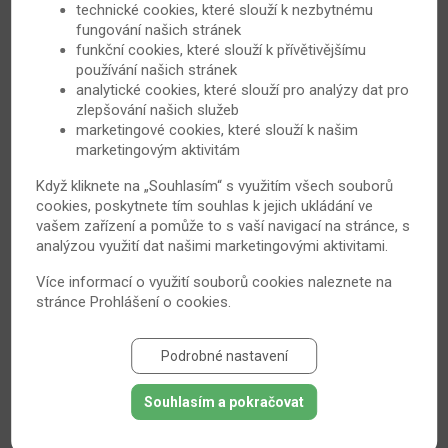
technické cookies, které slouží k nezbytnému
kromě výhod přináší i nová rizika. Přinášíme několik
fungování našich stránek
doporučení pro všechny, kteří budou v budoucnu léčeni
funkční cookies, které slouží k přívětivějšímu
právě biologickými preparáty...
používání našich stránek
analytické cookies, které slouží pro analýzy dat pro
28. 6. 2010
Revmatoidní artritida
zlepšování našich služeb
marketingové cookies, které slouží k našim
marketingovým aktivitám
Když kliknete na „Souhlasím“ s využitím všech souborů
cookies, poskytnete tím souhlas k jejich ukládání ve
vašem zařízení a pomůže to s vaší navigací na stránce, s
analýzou využití dat našimi marketingovými aktivitami.
Více informací o využití souborů cookies naleznete na
stránce
Prohlášení o cookies
.
Jak mít kontrolu artritidy ve svých rukou
Podrobné nastavení
Nejsnazším a nejúčinnějším způsobem, který vám
usnadní život s revmatoidní artritidou, je preventivní
Souhlasím a pokračovat
ochrana kloubů. Je to soubor činností a drobných triků,