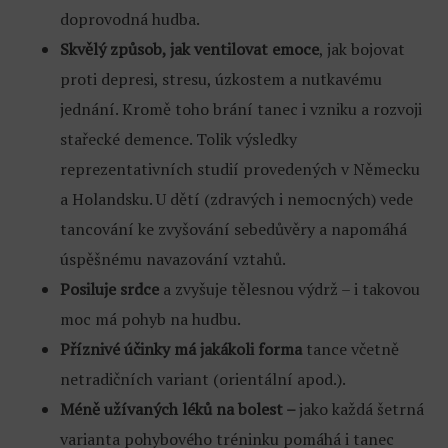
doprovodná hudba.
Skvělý způsob, jak ventilovat emoce
, jak bojovat
proti depresi, stresu, úzkostem a nutkavému
jednání. Kromě toho brání tanec i vzniku a rozvoji
stařecké demence. Tolik výsledky
reprezentativních studií provedených v Německu
a Holandsku. U dětí (zdravých i nemocných) vede
tancování ke zvyšování sebedůvěry a napomáhá
úspěšnému navazování vztahů.
Posiluje srdce
a zvyšuje tělesnou výdrž – i takovou
moc má pohyb na hudbu.
Příznivé účinky má jakákoli forma
tance včetně
netradičních variant (orientální apod.).
Méně užívaných léků na bolest –
jako každá šetrná
varianta pohybového tréninku pomáhá i tanec