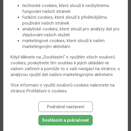
technické cookies, které slouží k nezbytnému
fungování našich stránek
funkční cookies, které slouží k přívětivějšímu
používání našich stránek
analytické cookies, které slouží pro analýzy dat pro
zlepšování našich služeb
marketingové cookies, které slouží k našim
marketingovým aktivitám
Když kliknete na „Souhlasím“ s využitím všech souborů
cookies, poskytnete tím souhlas k jejich ukládání ve
vašem zařízení a pomůže to s vaší navigací na stránce, s
Správný řez aneb Když artritidu pomáhá léčit
analýzou využití dat našimi marketingovými aktivitami.
chirurg
Více informací o využití souborů cookies naleznete na
Základem léčby revmatoidní artritidy je bezesporu
stránce
Prohlášení o cookies
.
rehabilitace a pravidelné užívání léků. V případě
závažného postižení kloubů však nemusí být tato
Podrobné nastavení
opatření dostačující a přichází na řadu ruka chirurga.
15. 3. 2013
Revmatoidní artritida
Souhlasím a pokračovat