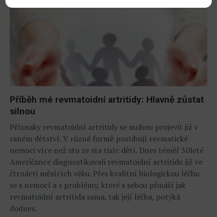
Příběh mé revmatoidní artritidy: Hlavně zůstat
silnou
Příznaky revmatoidní artritidy se mohou projevit již v
raném dětství. V různé formě postihují revmatické
nemoci více než sto ze sta tisíc dětí. Dnes téměř 30leté
Američance diagnostikovali revmatoidní artritidu již ve
čtrnácti měsících věku. Přes kvalitní biologickou léčbu
se s nemocí a s problémy, které s sebou přináší jak
revmatoidní artritida sama, tak její léčba, potýká
dodnes.