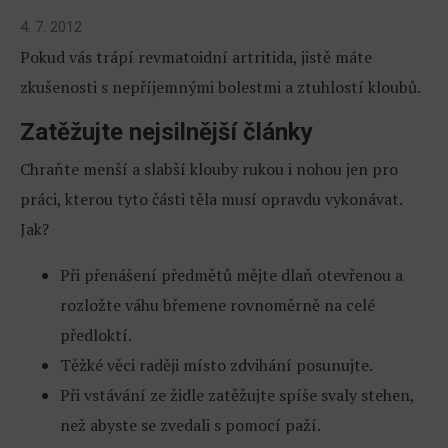
4. 7. 2012
Pokud vás trápí revmatoidní artritida, jistě máte
zkušenosti s nepříjemnými bolestmi a ztuhlostí kloubů.
Zatěžujte nejsilnější články
Chraňte menší a slabší klouby rukou i nohou jen pro
práci, kterou tyto části těla musí opravdu vykonávat.
Jak?
Při přenášení předmětů mějte dlaň otevřenou a
rozložte váhu břemene rovnoměrně na celé
předloktí.
Těžké věci raději místo zdvihání posunujte.
Při vstávání ze židle zatěžujte spíše svaly stehen,
než abyste se zvedali s pomocí paží.