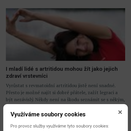
I mladí lidé s artritidou mohou žít jako jejich
zdraví vrstevníci
Vyrůstat s revmatoidní artritidou jistě není snadné.
Přesto je možné najít si dobré přátele, zažít legraci a
být nezávislý. Někdy není na škodu seznámit se s někým,
kdo žije se stejnou diagnózou, a potýká se tedy s
podobnými problémy. Přinášíme tipy, jak snáze bojovat
Využíváme soubory cookies
s chorobou a užívat si přitom mládí.
Pro provoz služby využíváme tyto soubory cookies:
8. 1. 2011
Revmatoidní artritida