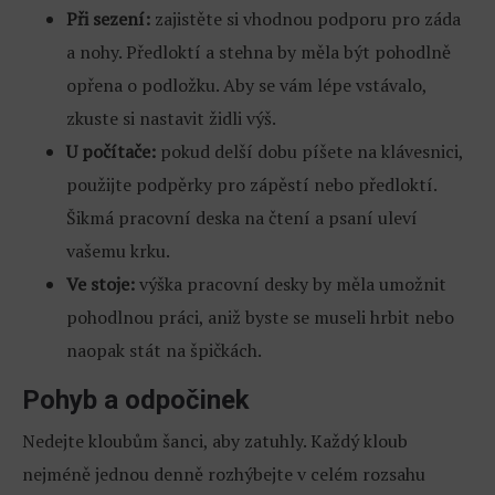
Při sezení:
zajistěte si vhodnou podporu pro záda
a nohy. Předloktí a stehna by měla být pohodlně
opřena o podložku. Aby se vám lépe vstávalo,
zkuste si nastavit židli výš.
U
počítače:
pokud delší dobu píšete na klávesnici,
použijte podpěrky pro zápěstí nebo předloktí.
Šikmá pracovní deska na čtení a psaní uleví
vašemu krku.
Ve stoje:
výška pracovní desky by měla umožnit
pohodlnou práci, aniž byste se museli hrbit nebo
naopak stát na špičkách.
Pohyb a odpočinek
Nedejte kloubům šanci, aby zatuhly. Každý kloub
nejméně jednou denně rozhýbejte v celém rozsahu