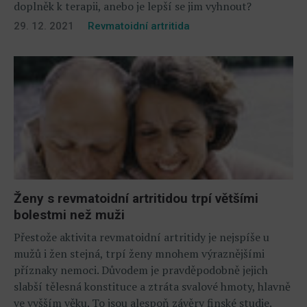
doplněk k terapii, anebo je lepší se jim vyhnout?
29. 12. 2021
Revmatoidní artritida
Ženy s revmatoidní artritidou trpí většími
bolestmi než muži
Přestože aktivita revmatoidní artritidy je nejspíše u
mužů i žen stejná, trpí ženy mnohem výraznějšími
příznaky nemoci. Důvodem je pravděpodobně jejich
slabší tělesná konstituce a ztráta svalové hmoty, hlavně
ve vyšším věku. To jsou alespoň závěry finské studie.