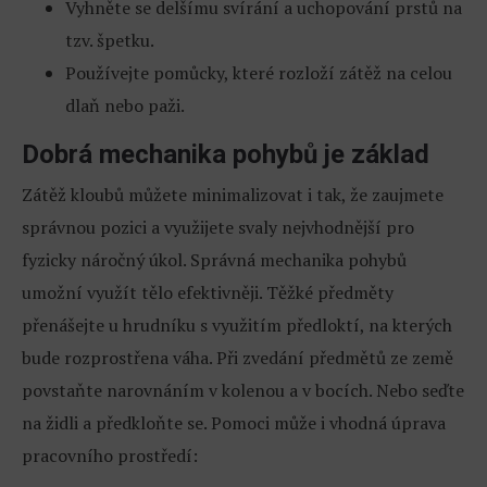
Vyhněte se delšímu svírání a uchopování prstů na
tzv. špetku.
Používejte pomůcky, které rozloží zátěž na celou
dlaň nebo paži.
Dobrá mechanika pohybů je základ
Zátěž kloubů můžete minimalizovat i tak, že zaujmete
správnou pozici a využijete svaly nejvhodnější pro
fyzicky náročný úkol. Správná mechanika pohybů
umožní využít tělo efektivněji. Těžké předměty
přenášejte u hrudníku s využitím předloktí, na kterých
bude rozprostřena váha. Při zvedání předmětů ze země
povstaňte narovnáním v kolenou a v bocích. Nebo seďte
na židli a předkloňte se. Pomoci může i vhodná úprava
pracovního prostředí: