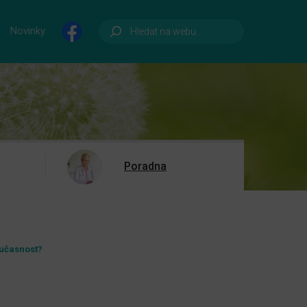
Novinky
Poradna
oučasnost?