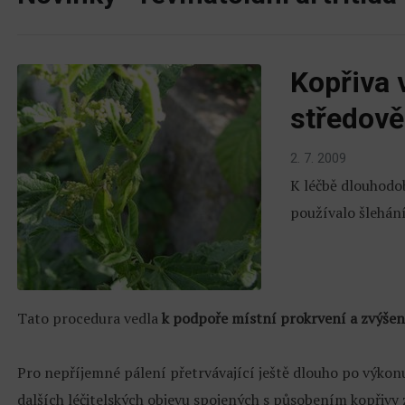
Kopřiva 
středov
2. 7. 2009
K léčbě dlouhodo
používalo šlehán
Tato procedura vedla
k podpoře místní prokrvení a zvýšen
Pro nepříjemné pálení přetrvávající ještě dlouho po výkonu
dalších léčitelských objevu spojených s působením kopřivy 