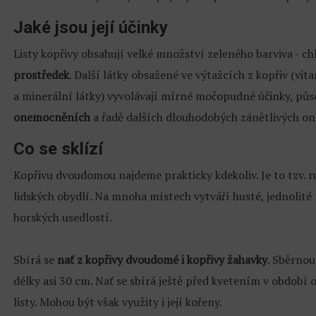
Jaké jsou její účinky
Listy kopřivy obsahují velké množství zeleného barviva - ch
prostředek
. Další látky obsažené ve výtažcích z kopřiv (vita
a minerální látky) vyvolávají mírné močopudné účinky, půs
onemocněních
a řadě dalších dlouhodobých zánětlivých o
Co se sklízí
Kopřivu dvoudomou najdeme prakticky kdekoliv. Je to tzv. r
lidských obydlí. Na mnoha místech vytváří husté, jednolité 
horských usedlostí.
Sbírá se
nať z kopřivy dvoudomé i kopřivy žahavky
. Sběrnou
délky asi 30 cm. Nať se sbírá ještě před kvetením v období 
listy. Mohou být však využity i její kořeny.