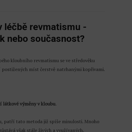
v léčbě revmatismu -
ěk nebo současnost?
bého kloubního revmatismu se ve středověku
í postižených míst čerstvě natrhanými kopřivami.
í látkové výměny v kloubu
.
, patří tato metoda již spíše minulosti. Mnoho
zůstává však stále živých a využívaných.