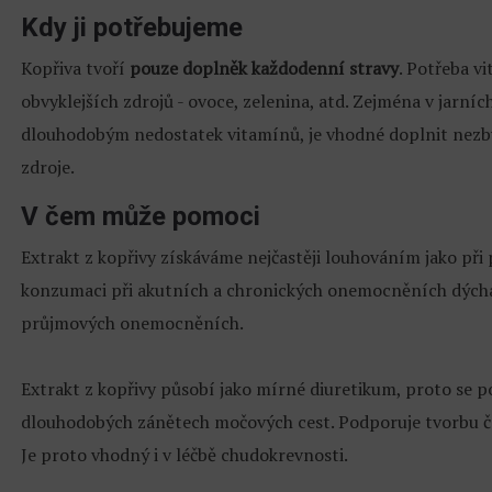
Kdy ji potřebujeme
Kopřiva tvoří
pouze doplněk každodenní stravy
. Potřeba v
obvyklejších zdrojů - ovoce, zelenina, atd. Zejména v jarn
dlouhodobým nedostatek vitamínů, je vhodné doplnit nezb
zdroje.
V čem může pomoci
Extrakt z kopřivy získáváme nejčastěji louhováním jako při p
konzumaci při akutních a chronických onemocněních dýchací
průjmových onemocněních.
Extrakt z kopřivy působí jako mírné diuretikum, proto se p
dlouhodobých zánětech močových cest. Podporuje tvorbu če
Je proto vhodný i v léčbě chudokrevnosti.