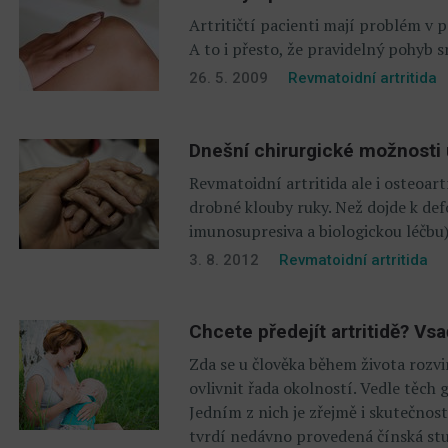
Artritičtí pacienti mají problém v
A to i přesto, že pravidelný pohyb s
26. 5. 2009
Revmatoidní artritida
Dnešní chirurgické možnosti 
Revmatoidní artritida ale i osteoar
drobné klouby ruky. Než dojde k def
imunosupresiva a biologickou léčbu)
3. 8. 2012
Revmatoidní artritida
Chcete předejít artritidě? Vsa
Zda se u člověka během života rozvin
ovlivnit řada okolností. Vedle těch 
Jedním z nich je zřejmě i skutečnost
tvrdí nedávno provedená čínská stu