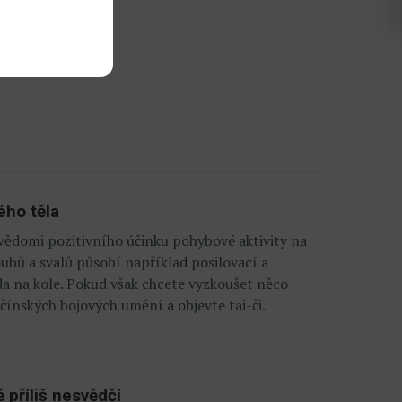
ek
ého těla
tě vědomi pozitivního účinku pohybové aktivity na
ubů a svalů působí například posilovací a
da na kole. Pokud však chcete vyzkoušet něco
čínských bojových umění a objevte tai-či.
 příliš nesvědčí