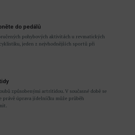
pněte do pedálů
oručených pohybových aktivitách u revmatických
klistiku, jeden z nejvhodnějších sportů při
tidy
kloubů způsobenými artritidou. V současné době se
 že právě úprava jídelníčku může průběh
nit.