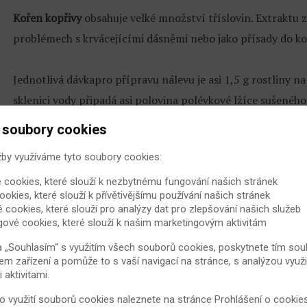
Kořen kopřivy
obsahuje velké množství tříslovin. Extraktu z
problémech s krvácejícími dásněmi nebo jako přísady do k
Jednotlivá dávkapro přípravu nálevu je asi 1,5 g rostliny na
sklenici vody připadá asi polovina polévkové lžíce sušeného
přísada do koupele - se používá pětiprocentního odvaru.
 soubory cookies
žby využíváme tyto soubory cookies:
Kopřiva se využívá i k výrobě nejrůznějších
kosmetických p
dokonce i v kuchyni. Mladé kopřivové lístky jsou výbornou
 cookies, které slouží k nezbytnému fungování našich stránek
ookies, které slouží k přívětivějšímu používání našich stránek
i salátu.
é cookies, které slouží pro analýzy dat pro zlepšování našich služeb
Zdroj:
www.ulekare.cz
gové cookies, které slouží k našim marketingovým aktivitám
a „Souhlasím“ s využitím všech souborů cookies, poskytnete tím souh
em zařízení a pomůže to s vaší navigací na stránce, s analýzou využi
aktivitami.
Hodnocení článku:
(783 hodnocení - 
 o využití souborů cookies naleznete na stránce
Prohlášení o cookie