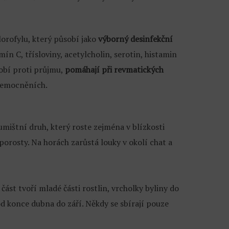
lorofylu, který působí jako
výborný desinfekční
mín C, třísloviny, acetylcholin, serotin, histamin
obí proti průjmu,
pomáhají při revmatických
nemocněních.
umištní druh, který roste zejména v blízkosti
porosty. Na horách zarůstá louky v okolí chat a
 část tvoří mladé části rostlin, vrcholky byliny do
od konce dubna do září. Někdy se sbírají pouze