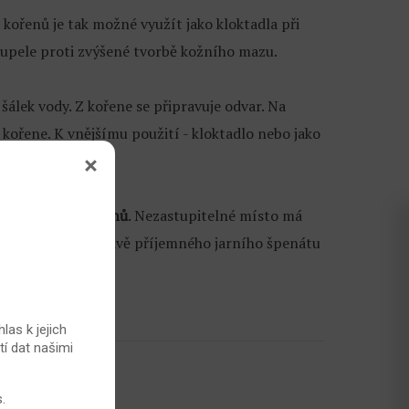
 kořenů je tak možné využít jako kloktadla při
oupele proti zvýšené tvorbě kožního mazu.
 šálek vody. Z kořene se připravuje odvar. Na
 kořene. K vnějšímu použití - kloktadlo nebo jako
řípravků a šampónů
. Nezastupitelné místo má
 surovinou k přípravě příjemného jarního špenátu
las k jejich
tí dat našimi
3 z 5)
s
.