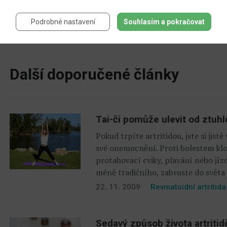
Podrobné nastavení
Souhlasím a pokračovat
Další člán
Další doporučené články
Tai-či pomůže ulevit od ztuhl
Pokud trpíte artritidou, jste si jis
své onemocnění. Proti bolestem klo
protahovací cviky, plavání nebo jíz
méně tradičního, zabruste do světa 
22. 11. 2009
Revmatoidní artritida
Sedavý způsob života artritidě