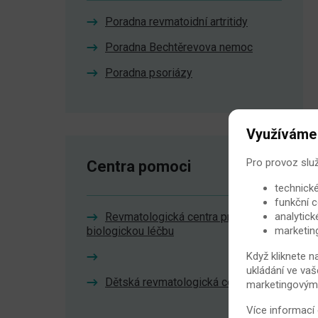
Poradna revmatoidní artritidy
Poradna Bechtěrevova nemoc
Poradna psoriázy
Využíváme
Pro provoz slu
Centra pomoci
technické
funkční c
Revmatologická centra pro
analytick
biologickou léčbu
marketin
Když kliknete n
ukládání ve vaš
Dětská revmatologická centra
marketingovými 
Více informací