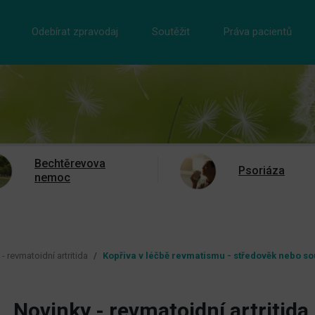
Odebírat zpravodaj
Soutěžit
Práva pacientů
Bechtěrevova
Psoriáza
nemoc
- revmatoidní artritida
Kopřiva v léčbě revmatismu - středověk nebo s
Novinky - revmatoidní artritida