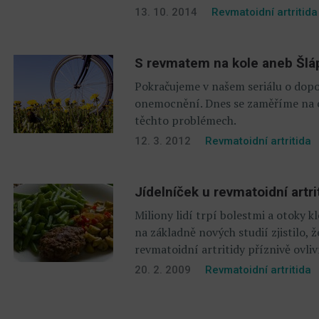
13. 10. 2014
Revmatoidní artritida
S revmatem na kole aneb Šlá
Pokračujeme v našem seriálu o dop
onemocnění. Dnes se zaměříme na cy
těchto problémech.
12. 3. 2012
Revmatoidní artritida
Jídelníček u revmatoidní artri
Miliony lidí trpí bolestmi a otoky 
na základně nových studií zjistilo,
revmatoidní artritidy příznivě ovliv
20. 2. 2009
Revmatoidní artritida