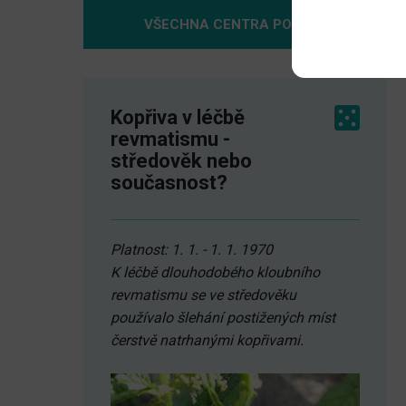
VŠECHNA CENTRA POMOCI
Kopřiva v léčbě
revmatismu -
středověk nebo
současnost?
Platnost: 1. 1. - 1. 1. 1970
K léčbě dlouhodobého kloubního
revmatismu se ve středověku
používalo šlehání postižených míst
čerstvě natrhanými kopřivami.