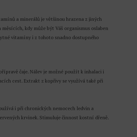
itamínů a minerálů je většinou hrazena z jiných
ích měsících, kdy může být Váš organismus oslaben
ytné vitamíny i z tohoto snadno dostupného
řípravě čaje. Nálev je možné použít k inhalaci i
ch cest. Extrakt z kopřivy se využívá také při
oužívá i při chronických nemocech ledvin a
rvených krvinek. Stimuluje činnost kostní dřeně.