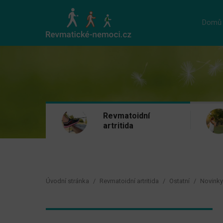
Domů
Revmatoidní
artritida
Úvodní stránka
Revmatoidní artritida
Ostatní
Novinky 