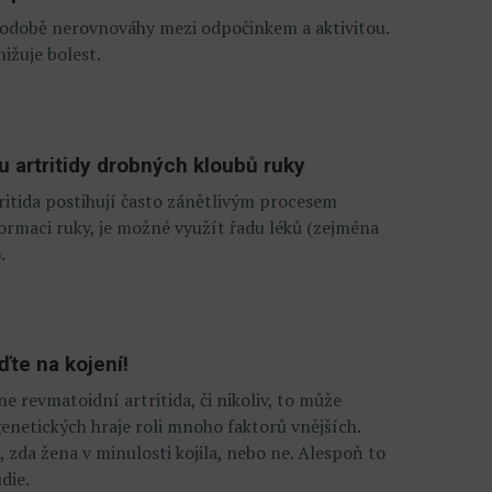
 podobě nerovnováhy mezi odpočinkem a aktivitou.
nižuje bolest.
u artritidy drobných kloubů ruky
tritida postihují často zánětlivým procesem
ormaci ruky, je možné využít řadu léků (zejména
.
ďte na kojení!
e revmatoidní artritida, či nikoliv, to může
genetických hraje roli mnoho faktorů vnějších.
, zda žena v minulosti kojila, nebo ne. Alespoň to
die.