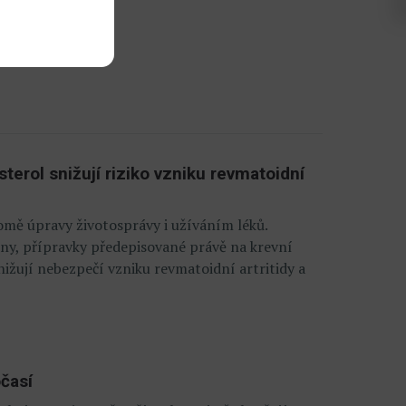
ek
terol snižují riziko vzniku revmatoidní
romě úpravy životosprávy i užíváním léků.
tiny, přípravky předepisované právě na krevní
 snižují nebezpečí vzniku revmatoidní artritidy a
očasí