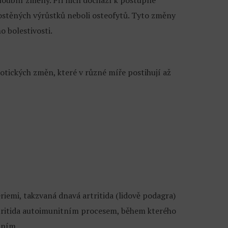
loubní změny. Při nich dochází k postupné
ostěných výrůstků neboli osteofytů. Tyto změny
o bolestivosti.
otických změn, které v různé míře postihují až
eriemi, takzvaná dnavá artritida (lidově podagra)
rtritida autoimunitním procesem, během kterého
áním.