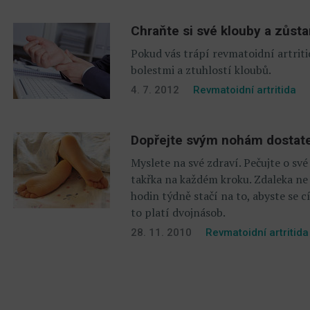
Chraňte si své klouby a zůst
Pokud vás trápí revmatoidní artriti
bolestmi a ztuhlostí kloubů.
4. 7. 2012
Revmatoidní artritida
Dopřejte svým nohám dostat
Myslete na své zdraví. Pečujte o své
takřka na každém kroku. Zdaleka ne k
hodin týdně stačí na to, abyste se c
to platí dvojnásob.
28. 11. 2010
Revmatoidní artritida