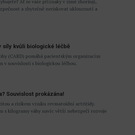
ybujete? Ať se vaše příznaky v zimě zhoršují,
ezpečnost a zbytečně neriskovat uklouznutí a
síly kvůli biologické léčbě
oroby (CARD) pomáhá pacientským organizacím
v souvislosti s biologickou léčbou.
da? Souvislost prokázána!
itou a rizikem vzniku revmatoidní artritidy.
 s kilogramy váhy navíc větší nebezpečí rozvoje