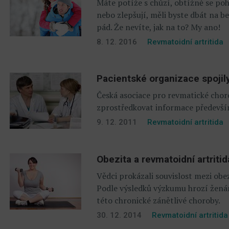
Máte potíže s chůzí, obtížně se poh
nebo zlepšují, měli byste dbát na b
pád. Že nevíte, jak na to? My ano!
8. 12. 2016
Revmatoidní artritida
Pacientské organizace spojily 
Česká asociace pro revmatické ch
zprostředkovat informace především 
9. 12. 2011
Revmatoidní artritida
Obezita a revmatoidní artriti
Vědci prokázali souvislost mezi obez
Podle výsledků výzkumu hrozí ženám
této chronické zánětlivé choroby.
30. 12. 2014
Revmatoidní artritida