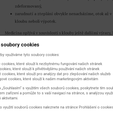
zdeformovaný,
zarudnutí a zteplání obvykle nenacházíme, otok až v 
kloubu neboli výpotek.
Medicína oplývá v souvislosti s klouby ještě dalšími výrazy
Příkladem může být artralgie, označující kloubní bolest, 
 soubory cookies
kloubu obecně.
žby využíváme tyto soubory cookies:
(veri)
 cookies, které slouží k nezbytnému fungování našich stránek
ookies, které slouží k přívětivějšímu používání našich stránek
Zdroj:
www.livestrong.com
é cookies, které slouží pro analýzy dat pro zlepšování našich služeb
gové cookies, které slouží k našim marketingovým aktivitám
a „Souhlasím“ s využitím všech souborů cookies, poskytnete tím souh
Hodnocení článku:
(314 hodnocení - 
em zařízení a pomůže to s vaší navigací na stránce, s analýzou využi
aktivitami.
 o využití souborů cookies naleznete na stránce
Prohlášení o cookie