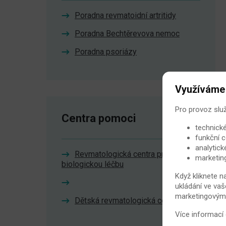
Poradna revmatoidní artritidy
Poradna Bechtěrevova nemoc
Poradna psoriázy
Využíváme
Pro provoz slu
Centra pomoci
technické
funkční c
analytick
Revmatologická centra pro
marketin
biologickou léčbu
Když kliknete n
ukládání ve vaš
marketingovými 
Dětská revmatologická centra
Více informací