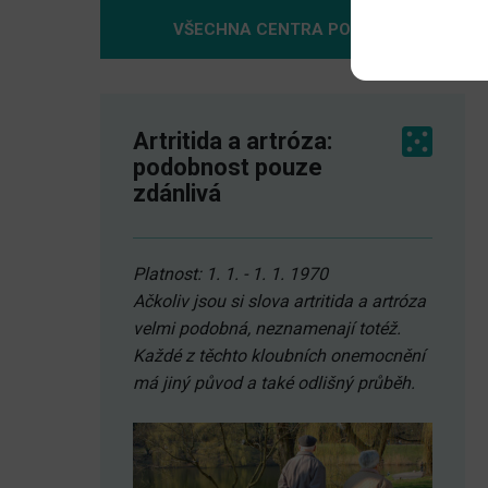
VŠECHNA CENTRA POMOCI
Artritida a artróza:
podobnost pouze
zdánlivá
Platnost: 1. 1. - 1. 1. 1970
Ačkoliv jsou si slova artritida a artróza
velmi podobná, neznamenají totéž.
Každé z těchto kloubních onemocnění
má jiný původ a také odlišný průběh.