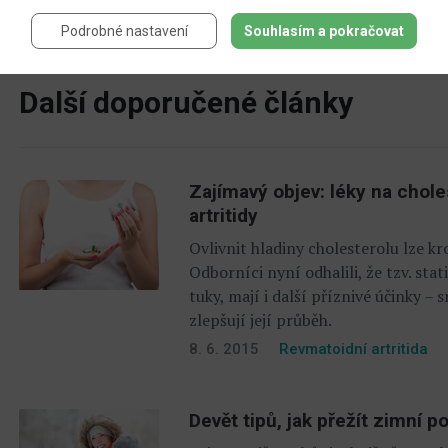
Další člán
Podrobné nastavení
Souhlasím a pokračovat
Další doporučené články
Zajímavý objev: léky na choles
artritidy
Ovlivnit hladiny cholesterolu lze k
Odborníci nyní odhalili, že tzv. sta
tuky, mají i další příznivé účinky –
zlepšují její průběh.
8. 6. 2015
Revmatoidní artritida
Devět tipů, jak přežít zimní p