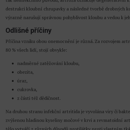
tak neinfekčního původu, artróza označuje degenerativní k
destrukci kloubní chrupavky a následné tvorbě drobných k
výrazně narušují správnou pohyblivost kloubu a vedou k jeh
Odlišné příčiny
Příčina vzniku obou onemocnění je různá. Za rozvojem artr
80 % všech lidí, stojí obvykle:
nadměrné zatěžování kloubu,
obezita,
úraz,
cukrovka,
z části též dědičnost.
Na druhou stranu infekční artritida je vyvolána viry či bakt
zvýšenou hladinou kyseliny močové v krvi a revmatoidní a
tělo vytváří z různých důvodů protilátky proti vlastním tk