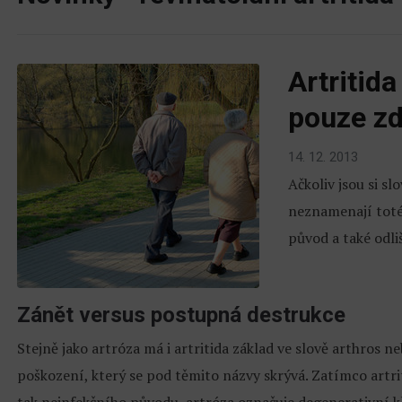
Artritid
pouze zd
14. 12. 2013
Ačkoliv jsou si sl
neznamenají toté
původ a také odli
Zánět versus postupná destrukce
Stejně jako artróza má i artritida základ ve slově arthros n
poškození, který se pod těmito názvy skrývá. Zatímco artrit