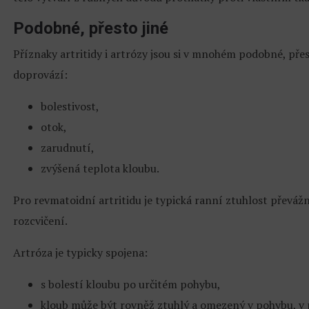
Podobné, přesto jiné
Příznaky artritidy i artrózy jsou si v mnohém podobné, přes
doprovází:
bolestivost,
otok,
zarudnutí,
zvýšená teplota kloubu.
Pro revmatoidní artritidu je typická ranní ztuhlost převáž
rozcvičení.
Artróza je typicky spojena:
s bolestí kloubu po určitém pohybu,
kloub může být rovněž ztuhlý a omezený v pohybu, v