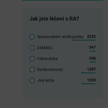
Jak jste léčení s RA?
2225
Nesteroidními antiflogistiky
547
DMARDs
590
Cílená léčba
1387
Kortikosteroidy
1359
Jiná léčba