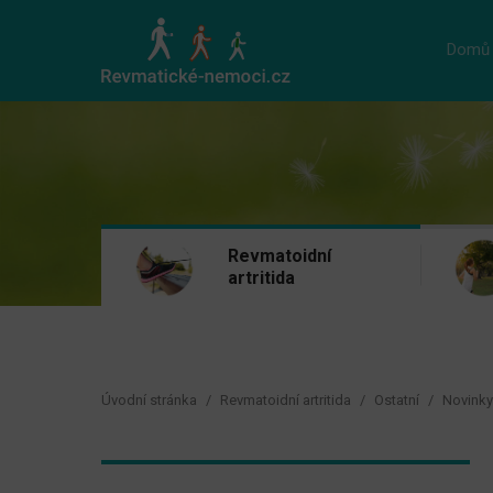
Domů
Revmatoidní
artritida
Úvodní stránka
Revmatoidní artritida
Ostatní
Novinky 