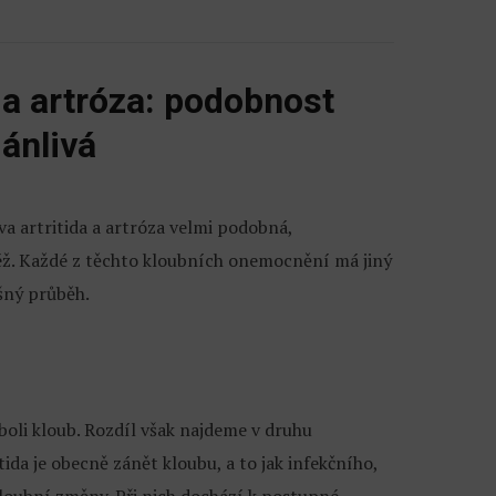
a a artróza: podobnost
ánlivá
ova artritida a artróza velmi podobná,
ž. Každé z těchto kloubních onemocnění má jiný
šný průběh.
eboli kloub. Rozdíl však najdeme v druhu
ida je obecně zánět kloubu, a to jak infekčního,