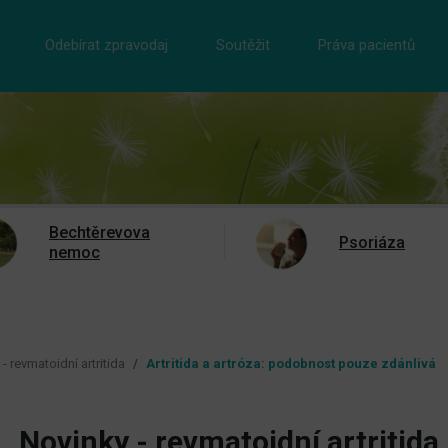
Odebírat zpravodaj
Soutěžit
Práva pacientů
Bechtěrevova
Psoriáza
nemoc
- revmatoidní artritida
Artritida a artróza: podobnost pouze zdánlivá
Novinky - revmatoidní artritida