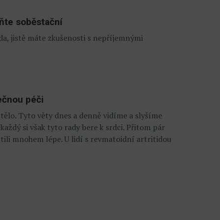
aňte soběstační
da, jistě máte zkušenosti s nepříjemnými
ečnou péči
 tělo. Tyto věty dnes a denně vidíme a slyšíme
aždý si však tyto rady bere k srdci. Přitom pár
ítili mnohem lépe. U lidí s revmatoidní artritidou