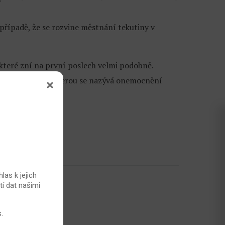
případě, že se rozvine městnání tekutiny v
, které zní na první poslech velmi podobně.
nebo artropatie, kterou se nazývá onemocnění
las k jejich
2,9 z 5)
tí dat našimi
s
.