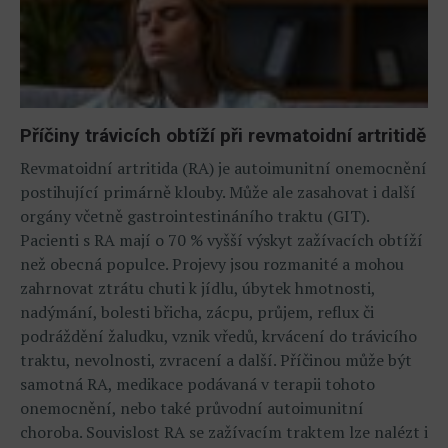
Příčiny trávicích obtíží při revmatoidní artritidě
Revmatoidní artritida (RA) je autoimunitní onemocnění
postihující primárně klouby. Může ale zasahovat i další
orgány včetně gastrointestináního traktu (GIT).
Pacienti s RA mají o 70 % vyšší výskyt zažívacích obtíží
než obecná populce. Projevy jsou rozmanité a mohou
zahrnovat ztrátu chuti k jídlu, úbytek hmotnosti,
nadýmání, bolesti břicha, zácpu, průjem, reflux či
podráždění žaludku, vznik vředů, krvácení do trávicího
traktu, nevolnosti, zvracení a další. Příčinou může být
samotná RA, medikace podávaná v terapii tohoto
onemocnění, nebo také průvodní autoimunitní
choroba. Souvislost RA se zažívacím traktem lze nalézt i