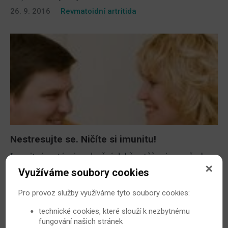
26. 9. 2016
Revmatoidní artritida
Nestresujte se. Ničíte si imunitu!
Imunitní systém je v dnešní době zatěžován ze všech
stran: znečistěným ovzduším, nekvalitním
Využíváme soubory cookies
stravováním, nedostatkem odpočinku, pohybu, a také
stresem. Psychika má totiž na imunitu velký vliv.
Pro provoz služby využíváme tyto soubory cookies:
26. 9. 2009
Revmatoidní artritida
technické cookies, které slouží k nezbytnému
fungování našich stránek