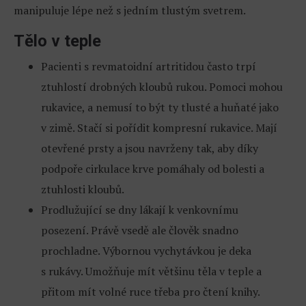
manipuluje lépe než s jedním tlustým svetrem.
Tělo v teple
Pacienti s revmatoidní artritidou často trpí
ztuhlostí drobných kloubů rukou. Pomoci mohou
rukavice, a nemusí to být ty tlusté a huňaté jako
v zimě. Stačí si pořídit kompresní rukavice. Mají
otevřené prsty a jsou navrženy tak, aby díky
podpoře cirkulace krve pomáhaly od bolesti a
ztuhlosti kloubů.
Prodlužující se dny lákají k venkovnímu
posezení. Právě vsedě ale člověk snadno
prochladne. Výbornou vychytávkou je deka
s rukávy. Umožňuje mít většinu těla v teple a
přitom mít volné ruce třeba pro čtení knihy.