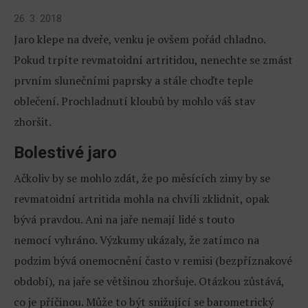
26. 3. 2018
Jaro klepe na dveře, venku je ovšem pořád chladno.
Pokud trpíte revmatoidní artritidou, nenechte se zmást
prvním slunečními paprsky a stále choďte teple
oblečení. Prochladnutí kloubů by mohlo váš stav
zhoršit.
Bolestivé jaro
Ačkoliv by se mohlo zdát, že po měsících zimy by se
revmatoidní artritida mohla na chvíli zklidnit, opak
bývá pravdou. Ani na jaře nemají lidé s touto
nemocí vyhráno. Výzkumy ukázaly, že zatímco na
podzim bývá onemocnění často v remisi (bezpříznakové
období), na jaře se většinou zhoršuje. Otázkou zůstává,
co je příčinou. Může to být snižující se barometrický