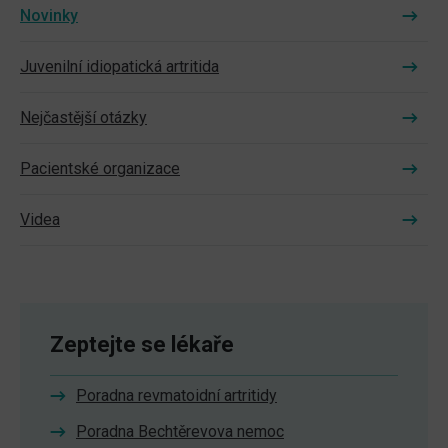
Novinky
Juvenilní idiopatická artritida
Nejčastější otázky
Pacientské organizace
Videa
Zeptejte se lékaře
Poradna revmatoidní artritidy
Poradna Bechtěrevova nemoc