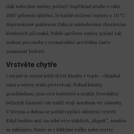
tlak nebo jiné změny počasí? Například studie z roku
2007 přinesla zjištění, že každé snížení teploty o 10 °C
doprovázené poklesem tlaku je následováno zhoršením
kloubních příznaků. Náhlé aprílové změny počasí tak
mohou pro osoby s revmatoidní artritidou často
znamenat bolesti.
Vrstvěte chytře
I na jaře je nutné ještě držet klouby v teple – chladná
rána a večery stále přetrvávají. Pokud klouby
prochladnou, jsou více bolestivé a ztuhlé. Provádění
běžných činností vás tudíž stojí mnohem víc námahy.
V březnu a dubnu se pořád vyplácí oblečení vrstvit.
Když budete mít na sobě více slabších „slupek“, snadno
se zahřejete. Navíc se s lehkými tričky nebo svetry