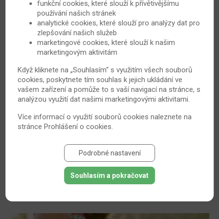
funkční cookies, které slouží k přívětivějšímu
používání našich stránek
analytické cookies, které slouží pro analýzy dat pro
zlepšování našich služeb
marketingové cookies, které slouží k našim
marketingovým aktivitám
Když kliknete na „Souhlasím“ s využitím všech souborů
cookies, poskytnete tím souhlas k jejich ukládání ve
vašem zařízení a pomůže to s vaší navigací na stránce, s
analýzou využití dat našimi marketingovými aktivitami.
Biosimilars: levnější varianta cílené léčby
Více informací o využití souborů cookies naleznete na
Generika neboli ne tak drahé kopie originálních léků
stránce
Prohlášení o cookies
.
jsou dnes využívána běžně. V případě biologik dosud
takové ekvivalenty neexistovaly. Situaci však mění
„biosimilars“, jejichž využití v praxi bylo loni prvně
Podrobné nastavení
schváleno Evropskou lékovou agenturou. Jde ale
Souhlasím a pokračovat
skutečně o kopie originálů?
24. 1. 2014
Revmatoidní artritida