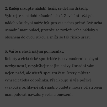
2. Raději si kupte nádobí lehčí, se dvěma držadly.
Vybírejte si nádobí zásadně lehké. Zdvihání těžkých
nádob v kuchyni může být pro vás nebezpečné. Dvě ucha
usnadní manipulaci, protože se rozloží váha nádoby s
obsahem do dvou rukou a sníží se tak riziko úrazu.
3. Vařte s elektrickými pomocníky.
Roboty a elektrické spotřebiče jsou v moderní kuchyni
nezbytností, nevyhýbejte se jim ani vy. Usnadní vám
nejen práci, ale ušetří spoustu času, který můžete
vyhradit třeba odpočinku. Před koupí si vše pečlivě
vyzkoušejte, hlavně jak snadno budete moci s přístrojem
manipulovat navzdory svému omezení.