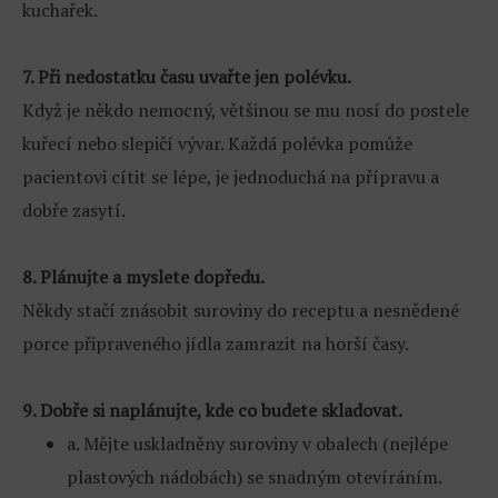
kuchařek.
7. Při nedostatku času uvařte jen polévku.
Když je někdo nemocný, většinou se mu nosí do postele
kuřecí nebo slepičí vývar. Každá polévka pomůže
pacientovi cítit se lépe, je jednoduchá na přípravu a
dobře zasytí.
8. Plánujte a myslete dopředu.
Někdy stačí znásobit suroviny do receptu a nesnědené
porce připraveného jídla zamrazit na horší časy.
9. Dobře si naplánujte, kde co budete skladovat.
a. Mějte uskladněny suroviny v obalech (nejlépe
plastových nádobách) se snadným otevíráním.