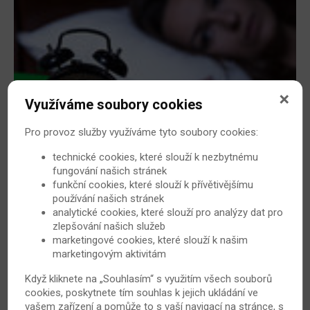
Využíváme soubory cookies
24 hodin s revmatoidní artritidou – 5 tipů na
pomoc
Pro provoz služby využíváme tyto soubory cookies:
Pokud trpíte revmatoidní artritidou, vaše dny mohou
technické cookies, které slouží k nezbytnému
být velmi náročné. Přinášíme proto 5 tipů, jak zvládnout
fungování našich stránek
běžné denní aktivity s minimální bolestí a bez
funkční cookies, které slouží k přívětivějšímu
zbytečných ztrát energie.
používání našich stránek
analytické cookies, které slouží pro analýzy dat pro
10. 5. 2017
Revmatoidní artritida
zlepšování našich služeb
marketingové cookies, které slouží k našim
marketingovým aktivitám
Když kliknete na „Souhlasím“ s využitím všech souborů
cookies, poskytnete tím souhlas k jejich ukládání ve
vašem zařízení a pomůže to s vaší navigací na stránce, s