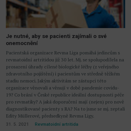
Je nutné, aby se pacienti zajímali o své
onemocnění
Pacientská organizace Revma Liga pomáhá jedincům s
revmatoidní artritidou již 30 let. Mj. se spolupodílela na
prosazení úhrady cílené biologické léčby (z veřejného
zdravotního pojištění) i pacientům ve středně těžkém
stadiu nemoci. Jakým aktivitám se zástupci této
organizace věnovali a věnují v době pandemie covidu-
19? Co brání v České republice ideální dostupnosti péče
pro revmatiky? A jaká doporučení mají (nejen) pro nově
diagnostikované pacienty s RA? Na to jsme se mj. zeptali
Edity Müllerové, předsedkyně Revma Ligy.
31. 5. 2021
Revmatoidní artritida