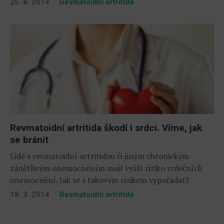
25. 8. 2014
Revmatoidní artritida
Revmatoidní artritida škodí i srdci. Víme, jak
se bránit
Lidé s revmatoidní artritidou či jiným chronickým
zánětlivým onemocněním mají vyšší riziko srdečních
onemocnění. Jak se s takovým rizikem vypořádat?
18. 3. 2014
Revmatoidní artritida