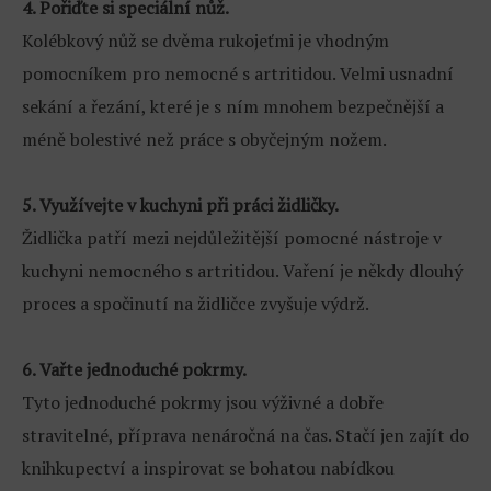
4. Pořiďte si speciální nůž.
Kolébkový nůž se dvěma rukojeťmi je vhodným
pomocníkem pro nemocné s artritidou. Velmi usnadní
sekání a řezání, které je s ním mnohem bezpečnější a
méně bolestivé než práce s obyčejným nožem.
5. Využívejte v kuchyni při práci židličky.
Židlička patří mezi nejdůležitější pomocné nástroje v
kuchyni nemocného s artritidou. Vaření je někdy dlouhý
proces a spočinutí na židličce zvyšuje výdrž.
6. Vařte jednoduché pokrmy.
Tyto jednoduché pokrmy jsou výživné a dobře
stravitelné, příprava nenáročná na čas. Stačí jen zajít do
knihkupectví a inspirovat se bohatou nabídkou