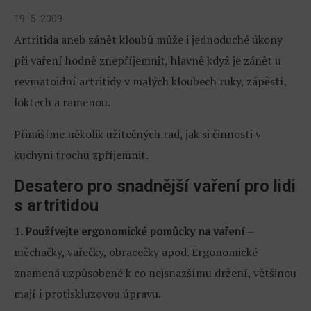
19. 5. 2009
Artritida aneb zánět kloubů může i jednoduché úkony
při vaření hodně znepříjemnit, hlavně když je zánět u
revmatoidní artritidy v malých kloubech ruky, zápěstí,
loktech a ramenou.
Přinášíme několik užitečných rad, jak si činnosti v
kuchyni trochu zpříjemnit.
Desatero pro snadnější vaření pro lidi
s artritidou
1. Používejte ergonomické pomůcky na vaření
–
měchačky, vařečky, obracečky apod. Ergonomické
znamená uzpůsobené k co nejsnazšímu držení, většinou
mají i protiskluzovou úpravu.