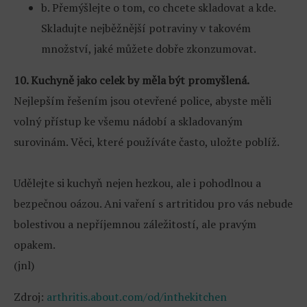
b. Přemýšlejte o tom, co chcete skladovat a kde.
Skladujte nejběžnější potraviny v takovém
množství, jaké můžete dobře zkonzumovat.
10. Kuchyně jako celek by měla být promyšlená.
Nejlepším řešením jsou otevřené police, abyste měli
volný přístup ke všemu nádobí a skladovaným
surovinám. Věci, které používáte často, uložte poblíž.
Udělejte si kuchyň nejen hezkou, ale i pohodlnou a
bezpečnou oázou. Ani vaření s artritidou pro vás nebude
bolestivou a nepříjemnou záležitostí, ale pravým
opakem.
(jnl)
Zdroj:
arthritis.about.com/od/inthekitchen