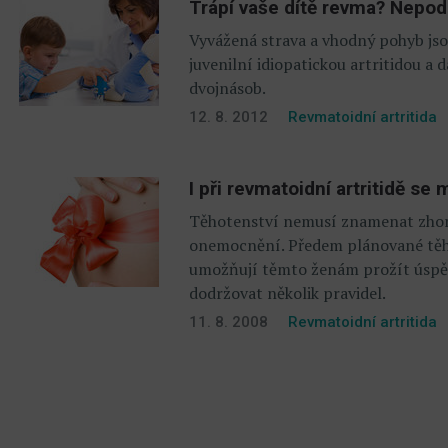
Trápí vaše dítě revma? Nepod
Vyvážená strava a vhodný pohyb jsou
juvenilní idiopatickou artritidou a
dvojnásob.
12. 8. 2012
Revmatoidní artritida
I při revmatoidní artritidě s
Těhotenství nemusí znamenat zhor
onemocnění. Předem plánované těho
umožňují těmto ženám prožít úspěš
dodržovat několik pravidel.
11. 8. 2008
Revmatoidní artritida