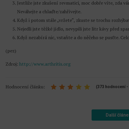
Jestliže jste zkušení revmatici, moc dobře víte, zda v
Neváhejte a chlaďte/zahřívejte.
Když i potom stále „vržete“, zkuste se trochu rozhýba
Nejedli jste těžké jídlo, nevypili jste litr kávy před s
Když nezabírá nic, vstaňte a do něčeho se pusťte. Celo
(pez)
Zdroj:
http://www.arthritis.org
Hodnocení článku:
(373 hodnocení - 
Další člán