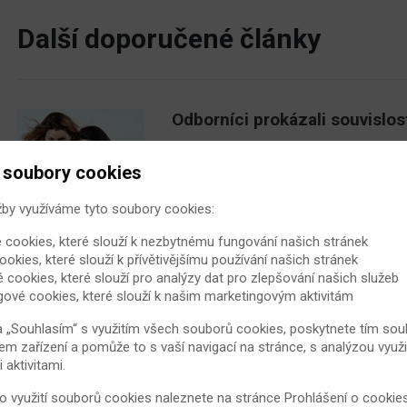
Další doporučené články
Odborníci prokázali souvislo
Obě výše uvedené zdravotní komplik
proto začalo zajímat, zda obezita
 soubory cookies
revmatoidní artritidy.
žby využíváme tyto soubory cookies:
2. 12. 2012
Revmatoidní artritida
 cookies, které slouží k nezbytnému fungování našich stránek
ookies, které slouží k přívětivějšímu používání našich stránek
é cookies, které slouží pro analýzy dat pro zlepšování našich služeb
Pět způsobů boje s bolestí kl
gové cookies, které slouží k našim marketingovým aktivitám
Příčin, proč nás zlobí klouby, je ce
a „Souhlasím“ s využitím všech souborů cookies, poskytnete tím souh
jak si od této mnohdy úporné bolesti
em zařízení a pomůže to s vaší navigací na stránce, s analýzou využi
následujícími tipy, svůj výběr ale v
aktivitami.
19. 5. 2014
Revmatoidní artritida
 o využití souborů cookies naleznete na stránce
Prohlášení o cookie