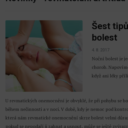
Šest tip
bolest
4. 8. 2017
Noční bolest je j
chorob. Napovíme
když ani léky pří
U revmatických onemocnění je obvyklé, že při pohybu se bole
během nečinnosti a v noci. V době, kdy je nemoc pod kontrol
která nám revmatické onemocnění skrze bolest velmi důra
pokud se nepodaří ji zahnat a usnout, může se ještě zvýrazni