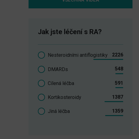
VŠECHNA VIDEA
Jak jste léčení s RA?
2226
Nesteroidními antiflogistiky
548
DMARDs
591
Cílená léčba
1387
Kortikosteroidy
1359
Jiná léčba