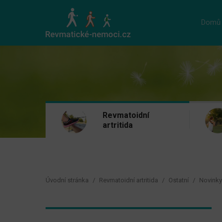
Domů
Revmatoidní
artritida
Úvodní stránka
Revmatoidní artritida
Ostatní
Novinky 