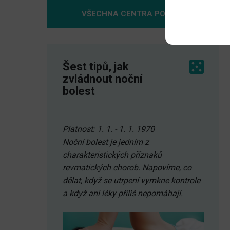
VŠECHNA CENTRA POMOCI
Šest tipů, jak
zvládnout noční
bolest
Platnost: 1. 1. - 1. 1. 1970
Noční bolest je jedním z
charakteristických příznaků
revmatických chorob. Napovíme, co
dělat, když se utrpení vymkne kontrole
a když ani léky příliš nepomáhají.