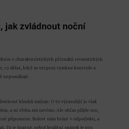
ů, jak zvládnout noční
edním z charakteristických příznaků revmatických
, co dělat, když se utrpení vymkne kontrole a
liš nepomáhají.
stivost kloubů snižuje. O to výraznější je však
ou, o ní třeba ani nevíme. Ale občas přijde noc,
zně připomene. Bolest nám brání v odpočinku, a
t. To je špatné, neboť kvalitní spánek je pro