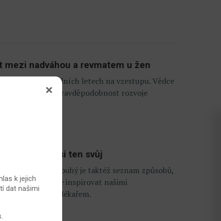
st mezi nadváhou a revmatem u žen
ace jsou v posledních letech na vzestupu. Vědce
 nemůže zvyšovat pravděpodobnost rozvoje
oubů: vyberte si ten svůj
lá řada. Podobně dlouhý je taktéž seznam způsobů,
las k jejich
 ulevit. Nechte se inspirovat našimi
tí dat našimi
ždy zkonzultujte s lékařem.
s
.