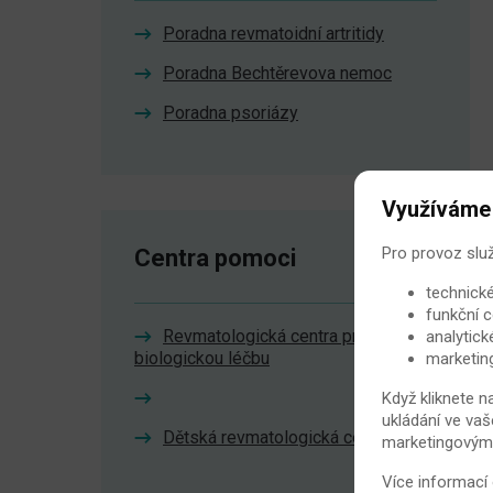
Poradna revmatoidní artritidy
Poradna Bechtěrevova nemoc
Poradna psoriázy
Využíváme
Pro provoz slu
Centra pomoci
technické
funkční c
Revmatologická centra pro
analytick
biologickou léčbu
marketin
Když kliknete n
ukládání ve vaš
Dětská revmatologická centra
marketingovými 
Více informací