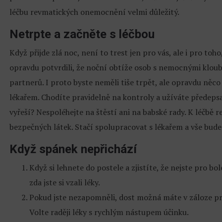
léčbu revmatických onemocnění velmi důležitý.
Netrpte a začněte s léčbou
Když přijde zlá noc, není to trest jen pro vás, ale i pro toho
opravdu potvrdili, že noční obtíže osob s nemocnými kloub
partnerů. I proto byste neměli tiše trpět, ale opravdu něc
lékařem. Chodíte pravidelně na kontroly a užíváte předepsan
vyřeší? Nespoléhejte na štěstí ani na babské rady. K léčbě
bezpečných látek. Stačí spolupracovat s lékařem a vše bude
Když spánek nepřichází
Když si lehnete do postele a zjistíte, že nejste pro b
zda jste si vzali léky.
Pokud jste nezapomněli, dost možná máte v záloze proti
Volte raději léky s rychlým nástupem účinku.