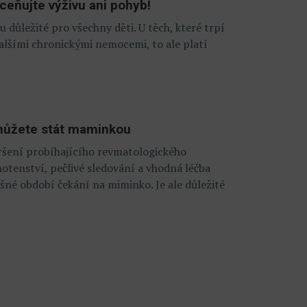
ceňujte výživu ani pohyb!
 důležité pro všechny děti. U těch, které trpí
 dalšími chronickými nemocemi, to ale platí
e můžete stát maminkou
šení probíhajícího revmatologického
tenství, pečlivé sledování a vhodná léčba
né období čekání na miminko. Je ale důležité