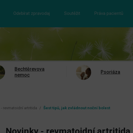
Odebírat zpravodaj
Soutěžit
Práva pacientů
Bechtěrevova
Psoriáza
nemoc
- revmatoidní artritida
Šest tipů, jak zvládnout noční bolest
Novinky - revmatoidní artritida