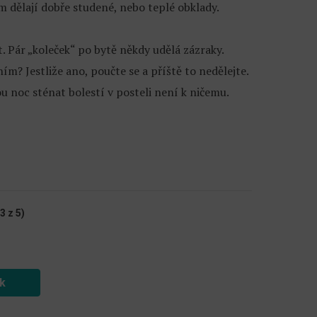
ám dělají dobře studené, nebo teplé obklady.
t. Pár „koleček“ po bytě někdy udělá zázraky.
paním? Jestliže ano, poučte se a příště to nedělejte.
u noc sténat bolestí v posteli není k ničemu.
3 z 5)
ek