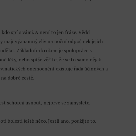
, kdo spí s vámi. A není to jen fráze. Vědci
y mají významný vliv na noční odpočinek jejich
o udělat. Základním krokem je spolupráce s
é léky, nebo spíše věříte, že se to samo nějak
 revmatických onemocnění existuje řada účinných a
 na dobré cestě.
olest schopni usnout, nejprve se zamyslete,
 bolesti ještě něco. Jestli ano, použijte to.