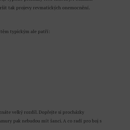
ršit tak projevy revmatických onemocnění.
těm typickým ale patří:
náte velký rozdíl. Dopřejte si procházky
hmury pak nebudou mít šanci. A co radí pro boj s