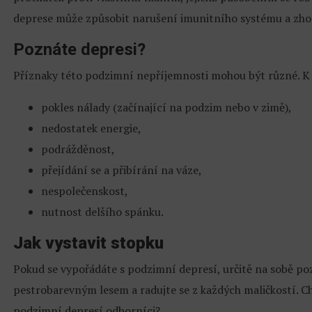
deprese může způsobit narušení imunitního systému a zho
Poznáte depresi?
Příznaky této podzimní nepříjemnosti mohou být různé. K 
pokles nálady (začínající na podzim nebo v zimě),
nedostatek energie,
podrážděnost,
přejídání se a přibírání na váze,
nespolečenskost,
nutnost delšího spánku.
Jak vystavit stopku
Pokud se vypořádáte s podzimní depresí, určitě na sobě poz
pestrobarevným lesem a radujte se z každých maličkostí. C
podzimní depresí odborníci?