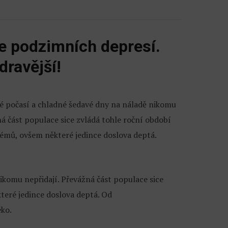
e podzimních depresí.
dravější!
é počasí a chladné šedavé dny na náladě nikomu
ná část populace sice zvládá tohle roční období
lémů, ovšem některé jedince doslova deptá.
ikomu nepřidají. Převážná část populace sice
teré jedince doslova deptá. Od
eko.