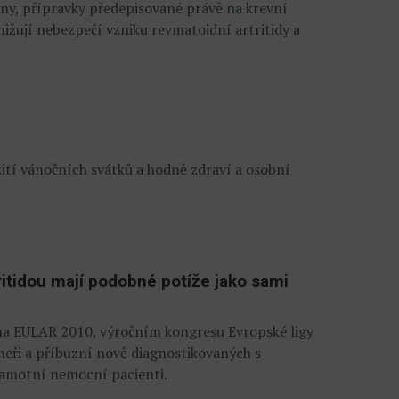
tiny, přípravky předepisované právě na krevní
 snižují nebezpečí vzniku revmatoidní artritidy a
ití vánočních svátků a hodně zdraví a osobní
tritidou mají podobné potíže jako sami
 na EULAR 2010, výročním kongresu Evropské ligy
neři a příbuzní nově diagnostikovaných s
 samotní nemocní pacienti.