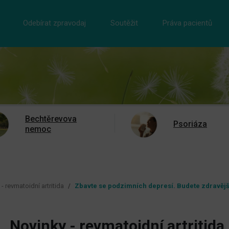
Odebírat zpravodaj
Soutěžit
Práva pacientů
Bechtěrevova
Psoriáza
nemoc
- revmatoidní artritida
Zbavte se podzimních depresí. Budete zdravějš
Novinky - revmatoidní artritida