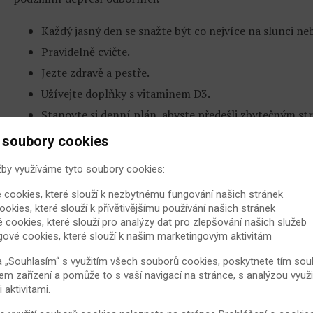
Každý jasný den se snažte být co nejvíce na slunci ne
Pravidelně cvičte.
Jezte zdravě a pestře.
Užívejte doplňky s vitaminem D3.
Stanovte si denní plán, abyste předešli zbytečným st
Přiměřeně teple se oblékejte.
 soubory cookies
(holi)
žby využíváme tyto soubory cookies:
 cookies, které slouží k nezbytnému fungování našich stránek
Zdroj:
www.wikihow.com
ookies, které slouží k přívětivějšímu používání našich stránek
é cookies, které slouží pro analýzy dat pro zlepšování našich služeb
gové cookies, které slouží k našim marketingovým aktivitám
Hodnocení článku:
(460 hodnocení - 
a „Souhlasím“ s využitím všech souborů cookies, poskytnete tím souh
em zařízení a pomůže to s vaší navigací na stránce, s analýzou využi
aktivitami.