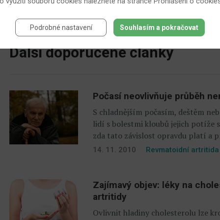
 o využití souborů cookies naleznete na stránce
Prohlášení o cookie
Další člán
Podrobné nastavení
Souhlasím a pokračovat
Další doporučené články
Počasí neovlivňuje průběh ne
S chladnějším počasím, deštěm neb
lidí s bolestmi kloubů jejich potíže s
zda tato závislost opravdu platí a p
14. 11. 2010
Revmatoidní artritida
Zajímavý objev: léky na choles
artritidy
Ovlivnit hladiny cholesterolu lze k