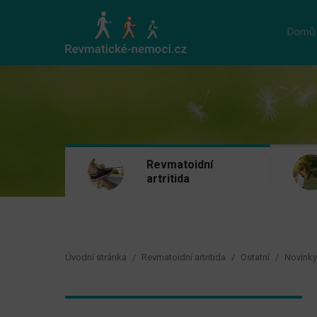
Domů
Revmatoidní
artritida
Úvodní stránka
Revmatoidní artritida
Ostatní
Novinky 