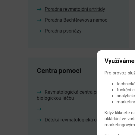
Poradna revmatoidní artritidy
Poradna Bechtěrevova nemoc
Poradna psoriázy
Využíváme
Centra pomoci
Pro provoz slu
technické
funkční c
Revmatologická centra pro
analytick
biologickou léčbu
marketin
Když kliknete n
ukládání ve vaš
Dětská revmatologická centra
marketingovými 