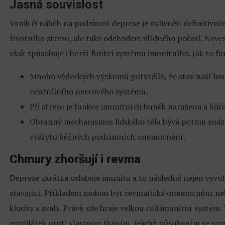
Jasná souvislost
Vznik či náběh na podzimní deprese je ovlivněn definitiv
životního stresu, ale také odchodem vlídného počasí. Nev
však způsobuje i horší funkci systému imunitního. Jak to fu
Mnoho vědeckých výzkumů potvrdilo, že stav naší imu
centrálního nervového systému.
Při stresu je funkce imunitních buněk narušena a hůře
Obranný mechanismus lidského těla bývá potom snáze
výskytu běžných podzimních onemocnění.
Chmury zhoršují i revma
Deprese zkrátka oslabuje imunitu a to následně nejen vyvol
stávající. Příkladem mohou být revmatická onemocnění neb
klouby a svaly. Právě zde hraje velkou roli imunitní systém.
protilátek proti vlastním tkáním, jejichž působením se roz