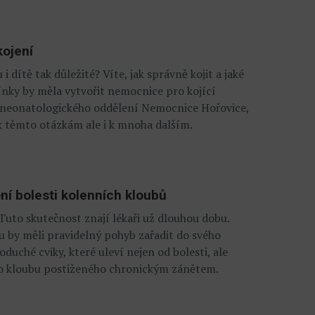
kojení
i dítě tak důležité? Víte, jak správně kojit a jaké
ínky by měla vytvořit nemocnice pro kojící
 neonatologického oddělení Nemocnice Hořovice,
k těmto otázkám ale i k mnoha dalším.
í bolesti kolenních kloubů
 Tuto skutečnost znají lékaři už dlouhou dobu.
ou by měli pravidelný pohyb zařadit do svého
duché cviky, které uleví nejen od bolesti, ale
ho kloubu postiženého chronickým zánětem.