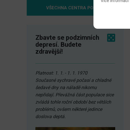
Více informací
VŠECHNA CENTRA POMOCI
Zbavte se podzimních
depresí. Budete
zdravější!
Platnost: 1. 1. - 1. 1. 1970
Současné sychravé počasí a chladné
šedavé dny na náladě nikomu
nepřidají. Převážná část populace sice
zvládá tohle roční období bez větších
problémů, ovšem některé jedince
doslova deptá.