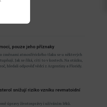
s
.
ek
moci, pouze jeho příznaky
o změnami atmosférického tlaku se u některých
tupňují. Jak se říká, cítí to v kostech. Na otázku,
roč, hledali odpověď vědci z Argentiny a Floridy.
terol snižují riziko vzniku revmatoidní
romě úpravy životosprávy i užíváním léků.