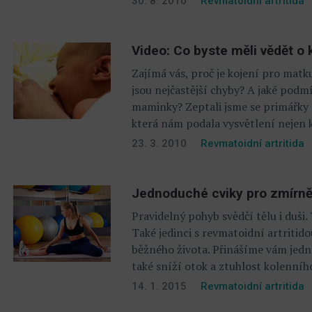
30. 8. 2010
Revmatoidní artritida
Video: Co byste měli vědět o 
Zajímá vás, proč je kojení pro matku 
jsou nejčastější chyby? A jaké podm
maminky? Zeptali jsme se primářky
která nám podala vysvětlení nejen 
23. 3. 2010
Revmatoidní artritida
Jednoduché cviky pro zmírněn
Pravidelný pohyb svědčí tělu i duši.
Také jedinci s revmatoidní artritid
běžného života. Přinášíme vám jedno
také sníží otok a ztuhlost kolenní
14. 1. 2015
Revmatoidní artritida