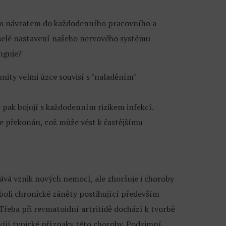
ním návratem do každodenního pracovního a
eselé nastavení našeho nervového systému
nguje?
nity velmi úzce souvisí s "naladěním"
 pak bojují s každodenním rizikem infekcí.
 překonán, což může vést k častějšímu
ává vznik nových nemocí, ale zhoršuje i choroby
oli chronické záněty postihující především
 Třeba při revmatoidní artritidě dochází k tvorbě
víjí typické příznaky této choroby. Podzimní