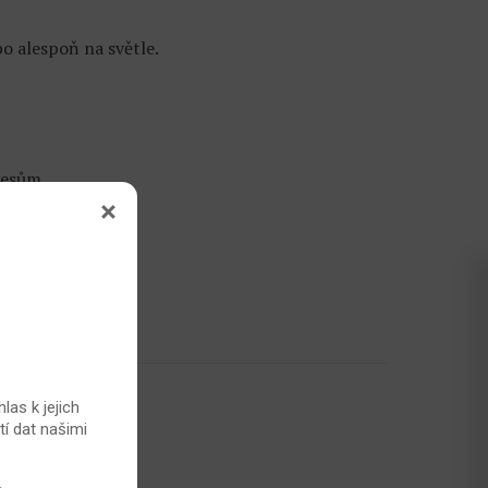
bo alespoň na světle.
resům.
2,9 z 5)
las k jejich
tí dat našimi