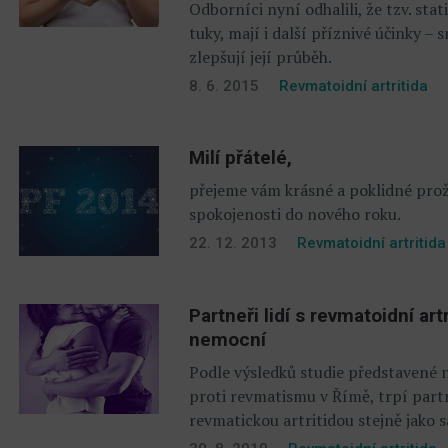
Odborníci nyní odhalili, že tzv. sta
tuky, mají i další příznivé účinky –
zlepšují její průběh.
8. 6. 2015
Revmatoidní artritida
Milí přátelé,
přejeme vám krásné a poklidné prož
spokojenosti do nového roku.
22. 12. 2013
Revmatoidní artritida
Partneři lidí s revmatoidní ar
nemocní
Podle výsledků studie představené
proti revmatismu v Římě, trpí part
revmatickou artritidou stejně jako