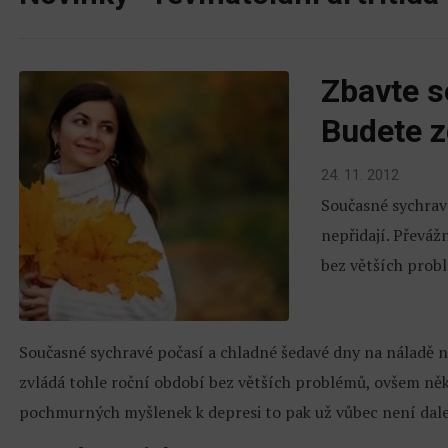
Zbavte s
Budete z
24. 11. 2012
Současné sychrav
nepřidají. Převáž
bez větších prob
Současné sychravé počasí a chladné šedavé dny na náladě n
zvládá tohle roční období bez větších problémů, ovšem něk
pochmurných myšlenek k depresi to pak už vůbec není dal