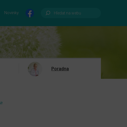
Novinky
Poradna
í!