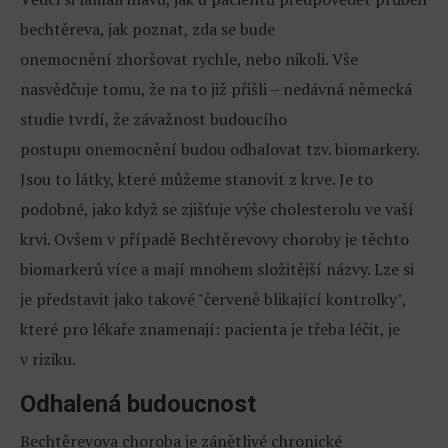
bechtěreva, jak poznat, zda se bude
onemocnění zhoršovat rychle, nebo nikoli. Vše
nasvědčuje tomu, že na to již přišli – nedávná německá
studie tvrdí, že závažnost budoucího
postupu onemocnění budou odhalovat tzv. biomarkery.
Jsou to látky, které můžeme stanovit z krve. Je to
podobné, jako když se zjišťuje výše cholesterolu ve vaší
krvi. Ovšem v případě Bechtěrevovy choroby je těchto
biomarkerů více a mají mnohem složitější názvy. Lze si
je představit jako takové "červeně blikající kontrolky",
které pro lékaře znamenají: pacienta je třeba léčit, je
v riziku.
Odhalená budoucnost
Bechtěrevova choroba je zánětlivé chronické