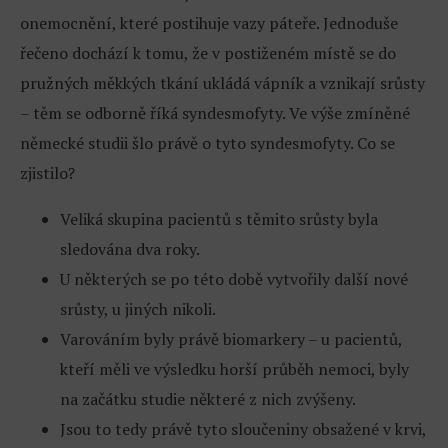
onemocnění, které postihuje vazy páteře. Jednoduše
řečeno dochází k tomu, že v postiženém místě se do
pružných měkkých tkání ukládá vápník a vznikají srůsty
– těm se odborně říká syndesmofyty. Ve výše zmíněné
německé studii šlo právě o tyto syndesmofyty. Co se
zjistilo?
Veliká skupina pacientů s těmito srůsty byla
sledována dva roky.
U některých se po této době vytvořily další nové
srůsty, u jiných nikoli.
Varováním byly právě biomarkery – u pacientů,
kteří měli ve výsledku horší průběh nemoci, byly
na začátku studie některé z nich zvýšeny.
Jsou to tedy právě tyto sloučeniny obsažené v krvi,