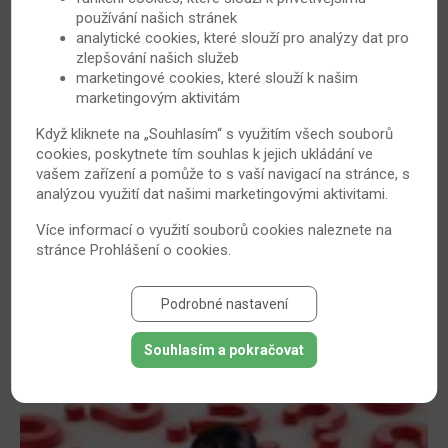
používání našich stránek
analytické cookies, které slouží pro analýzy dat pro
Bechtěrevici by měli cvičit každý den, večer i
zlepšování našich služeb
ráno, říká fyzioterapeutka
marketingové cookies, které slouží k našim
marketingovým aktivitám
Ankylozující spondylitida neboli Bechtěrevova nemoc je
revmatické autoimunitní onemocnění, které sice nelze
Když kliknete na „Souhlasím“ s využitím všech souborů
cookies, poskytnete tím souhlas k jejich ukládání ve
vyléčit, ale lze jej léčit. Vzhledem k povaze onemocnění,
vašem zařízení a pomůže to s vaší navigací na stránce, s
při kterém dochází k zánětlivému postižení až tuhnutí
analýzou využití dat našimi marketingovými aktivitami.
páteře, případně jiných kloubních spojení, je kromě
léčby zásadní i pravidelné cvičení. Jaké konkrétně a jak
Více informací o využití souborů cookies naleznete na
stránce
Prohlášení o cookies
.
často, jaké další pohybové aktivity jsou pro pacienty
vhodné a na co jiného by si měli dát pozor, popisuje v
rozhovoru Mgr. Maja Špiritović, Ph.D., fyzioterapeutka z
Podrobné nastavení
Revmatologického ústavu v Praze.
Souhlasím a pokračovat
26. 5. 2020
Bechtěrevova nemoc