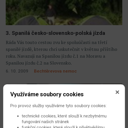
3. Spanilá česko-slovensko-polská jízda
Ráda Vás touto cestou zvu ke spoluúčasti na třetí
spanilé jízdě, kterou chci uskutečnit v květnu příštího
roku. Navazuji na Spanilou jízdu č.1 na Moravu a
Spanilou jízdu č.2 na Slovensko.
6. 10. 2009
Bechtěrevova nemoc
Využíváme soubory cookies
Pro provoz služby využíváme tyto soubory cookies:
technické cookies, které slouží k nezbytnému
fungování našich stránek
funkční cookies, které slouží k přívětivějšímu