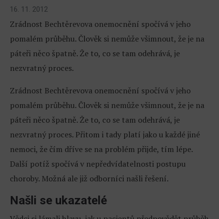
16. 11. 2012
Zrádnost Bechtěrevova onemocnění spočívá v jeho
pomalém průběhu. Člověk si nemůže všimnout, že je na
páteři něco špatně. Že to, co se tam odehrává, je
nezvratný proces.
Zrádnost Bechtěrevova onemocnění spočívá v jeho
pomalém průběhu. Člověk si nemůže všimnout, že je na
páteři něco špatně. Že to, co se tam odehrává, je
nezvratný proces. Přitom i tady platí jako u každé jiné
nemoci, že čím dříve se na problém přijde, tím lépe.
Další potíž spočívá v nepředvídatelnosti postupu
choroby. Možná ale již odborníci našli řešení.
Našli se ukazatelé
Vědci si lámali hlavu, jak u pacientů předpovědět průběh