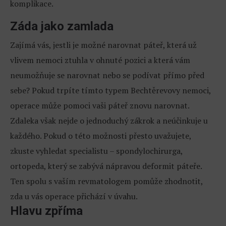
komplikace.
Záda jako zamlada
Zajímá vás, jestli je možné narovnat páteř, která už
vlivem nemoci ztuhla v ohnuté pozici a která vám
neumožňuje se narovnat nebo se podívat přímo před
sebe? Pokud trpíte tímto typem Bechtěrevovy nemoci,
operace může pomoci vaši páteř znovu narovnat.
Zdaleka však nejde o jednoduchý zákrok a neúčinkuje u
každého. Pokud o této možnosti přesto uvažujete,
zkuste vyhledat specialistu – spondylochirurga,
ortopeda, který se zabývá nápravou deformit páteře.
Ten spolu s vaším revmatologem pomůže zhodnotit,
zda u vás operace přichází v úvahu.
Hlavu zpříma