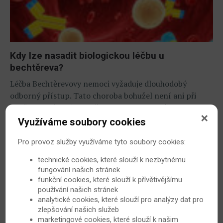
Kdy lze nasadit biologickou léčbu u
bechtěreva?
Léčba Bechtěrevovy nemoci vyžaduje dlouhodobý
odborný přístup. Tato choroba bohužel není ani při
dnešních léčebných možnostech zcela vyléčitelná.
Biologická léčba funguje cíleně na základě detailních
Využíváme soubory cookies
poznatků o spouštěčích a průběhu imunitní reakce...
Pro provoz služby využíváme tyto soubory cookies:
22. 10. 2009
Bechtěrevova nemoc
technické cookies, které slouží k nezbytnému
fungování našich stránek
funkční cookies, které slouží k přívětivějšímu
používání našich stránek
analytické cookies, které slouží pro analýzy dat pro
zlepšování našich služeb
marketingové cookies, které slouží k našim