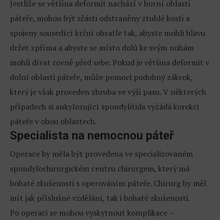
Jestliže se většina deformit nachází v horní oblasti
páteře, mohou být zčásti odstraněny ztuhlé kosti a
spojeny sousedící krční obratle tak, abyste mohli hlavu
držet zpříma a abyste se místo dolů ke svým nohám
mohli dívat rovně před sebe. Pokud je většina deformit v
dolní oblasti páteře, může pomoci podobný zákrok,
který je však proveden zhruba ve výši pasu. V některých
případech si ankylozující spondylitida vyžádá korekci
páteře v obou oblastech.
Specialista na nemocnou páteř
Operace by měla být provedena ve specializovaném
spondylochirurgickém centru chirurgem, který má
bohaté zkušenosti s operováním páteře. Chirurg by měl
mít jak příslušné vzdělání, tak i bohaté zkušenosti.
Po operaci se mohou vyskytnout komplikace –