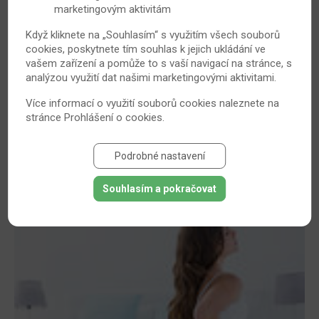
marketingovým aktivitám
Když kliknete na „Souhlasím“ s využitím všech souborů
cookies, poskytnete tím souhlas k jejich ukládání ve
vašem zařízení a pomůže to s vaší navigací na stránce, s
BE blog III. Báječné léto… Ale ať už skončí!
analýzou využití dat našimi marketingovými aktivitami.
Někteří lidé se těší na léto, že se ohřejí, vykoupou a
Více informací o využití souborů cookies naleznete na
odpočinou si. Já bych ale období mezi červnem a srpnem
stránce
Prohlášení o cookies
.
nejraději úplně vynechala. Ale ne, nejsem tak
rozmazlená. Já ne. To moje klouby!
Podrobné nastavení
10. 8. 2018
Bechtěrevova nemoc
Souhlasím a pokračovat