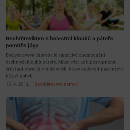
Bechtěrevikům s bolestmi kloubů a páteře
pomůže jóga
Bechtěrevova choroba je zánětlivé onemocnění
drobných kloubů páteře. Může vést až k postupnému
srůstání obratlů v tuhý celek, který nedovolí pacientovi
běžný pohyb.
15. 4. 2012
Bechtěrevova nemoc