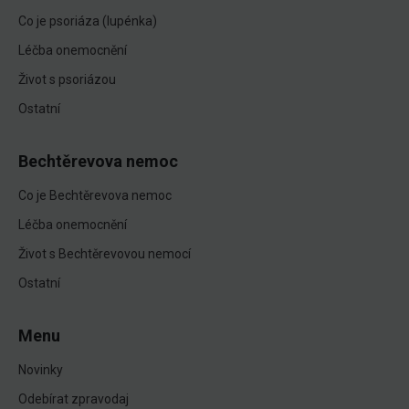
Co je psoriáza (lupénka)
Léčba onemocnění
Život s psoriázou
Ostatní
Bechtěrevova nemoc
Co je Bechtěrevova nemoc
Léčba onemocnění
Život s Bechtěrevovou nemocí
Ostatní
Menu
Novinky
Odebírat zpravodaj