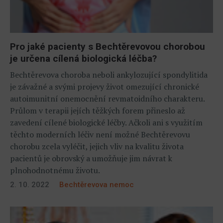
Pro jaké pacienty s Bechtěrevovou chorobou
je určena cílená biologická léčba?
Bechtěrevova choroba neboli ankylozující spondylitida
je závažné a svými projevy život omezující chronické
autoimunitní onemocnění revmatoidního charakteru.
Průlom v terapii jejích těžkých forem přineslo až
zavedení cílené biologické léčby. Ačkoli ani s využitím
těchto moderních léčiv není možné Bechtěrevovu
chorobu zcela vyléčit, jejich vliv na kvalitu života
pacientů je obrovský a umožňuje jim návrat k
plnohodnotnému životu.
2. 10. 2022
Bechtěrevova nemoc