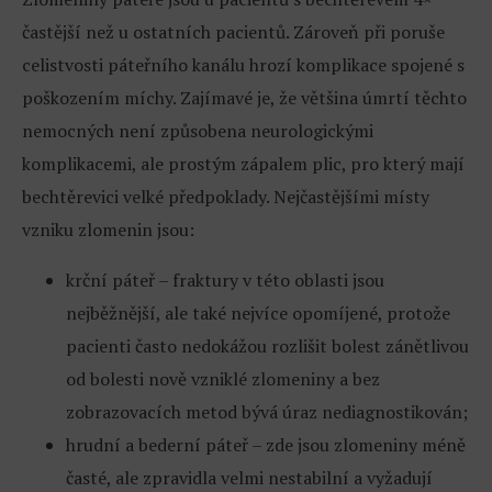
častější než u ostatních pacientů. Zároveň při poruše
celistvosti páteřního kanálu hrozí komplikace spojené s
poškozením míchy. Zajímavé je, že většina úmrtí těchto
nemocných není způsobena neurologickými
komplikacemi, ale prostým zápalem plic, pro který mají
bechtěrevici velké předpoklady. Nejčastějšími místy
vzniku zlomenin jsou:
krční páteř – fraktury v této oblasti jsou
nejběžnější, ale také nejvíce opomíjené, protože
pacienti často nedokážou rozlišit bolest zánětlivou
od bolesti nově vzniklé zlomeniny a bez
zobrazovacích metod bývá úraz nediagnostikován;
hrudní a bederní páteř – zde jsou zlomeniny méně
časté, ale zpravidla velmi nestabilní a vyžadují