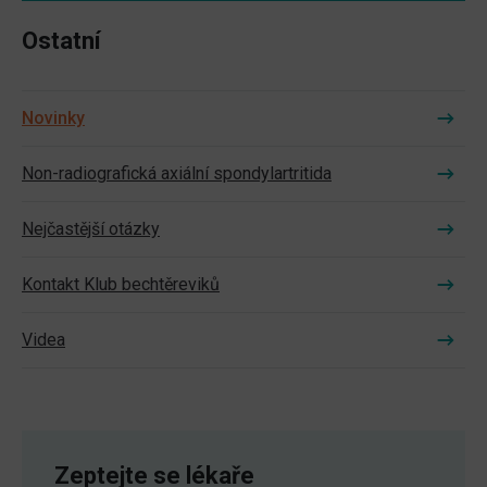
Ostatní
Novinky
Non-radiografická axiální spondylartritida
Nejčastější otázky
Kontakt Klub bechtěreviků
Videa
Zeptejte se lékaře