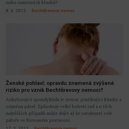
nebo ramenních kloubů?
8. 6. 2012
Bechtěrevova nemoc
Ženské pohlaví: opravdu znamená zvýšené
riziko pro vznik Bechtěrevovy nemoci?
Ankylozující spondylitida je nemoc postihující klouby a
zejména páteř. Způsobuje velké bolesti zad a u těch
nejtěžších případů může dojít až ke zatuhnutí celé
páteře ve fixovaném postavení.
17. 2. 2013
Bechtěrevova nemoc