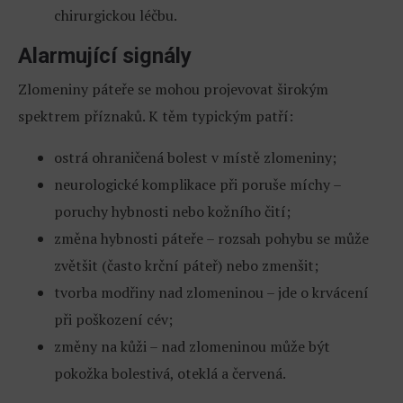
chirurgickou léčbu.
Alarmující signály
Zlomeniny páteře se mohou projevovat širokým
spektrem příznaků. K těm typickým patří:
ostrá ohraničená bolest v místě zlomeniny;
neurologické komplikace při poruše míchy –
poruchy hybnosti nebo kožního čití;
změna hybnosti páteře – rozsah pohybu se může
zvětšit (často krční páteř) nebo zmenšit;
tvorba modřiny nad zlomeninou – jde o krvácení
při poškození cév;
změny na kůži – nad zlomeninou může být
pokožka bolestivá, oteklá a červená.