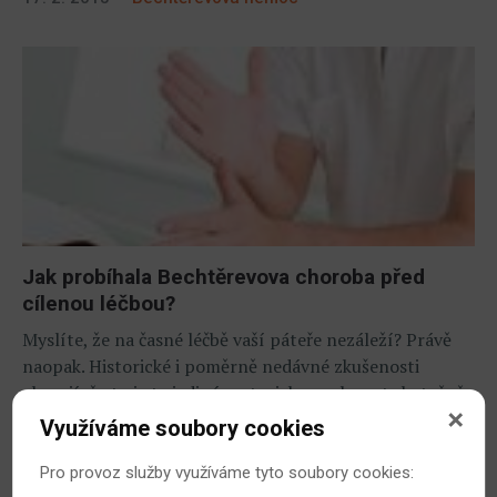
Jak probíhala Bechtěrevova choroba před
cílenou léčbou?
Myslíte, že na časné léčbě vaší páteře nezáleží? Právě
naopak. Historické i poměrně nedávné zkušenosti
ukazují, že to je ta jediná cesta, jak se vyhnout skutečně
velkým potížím.
Využíváme soubory cookies
21. 5. 2019
Bechtěrevova nemoc
Pro provoz služby využíváme tyto soubory cookies: