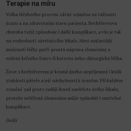
Terapie na míru
Volba léčebného procesu závisí zejména na vážnosti
úrazu a na zdravotním stavu pacienta. Bechtěrevova
choroba totiž způsobuje i další komplikace, a vše je tak
na rozhodnutí ošetřujícího lékaře. Mezi nejčastější
možnosti léčby patří prostá náprava zlomeniny a
nošení krčního límce či korzetu nebo chirurgická léčba.
Život s bechtěrevem je kromě jiného nepříjemný i kvůli
ztuhlosti páteře a její náchylnosti k úrazům. Při každém
zranění zad proto raději ihned navštivte svého lékaře,
protože neléčená zlomenina může způsobit i smrtelné
komplikace.
(holi)