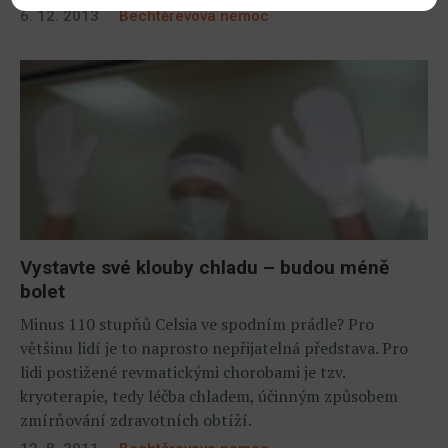
6. 12. 2013
Bechtěrevova nemoc
Vystavte své klouby chladu – budou méně
bolet
Minus 110 stupňů Celsia ve spodním prádle? Pro
většinu lidí je to naprosto nepřijatelná představa. Pro
lidi postižené revmatickými chorobami je tzv.
kryoterapie, tedy léčba chladem, účinným způsobem
zmírňování zdravotních obtíží.