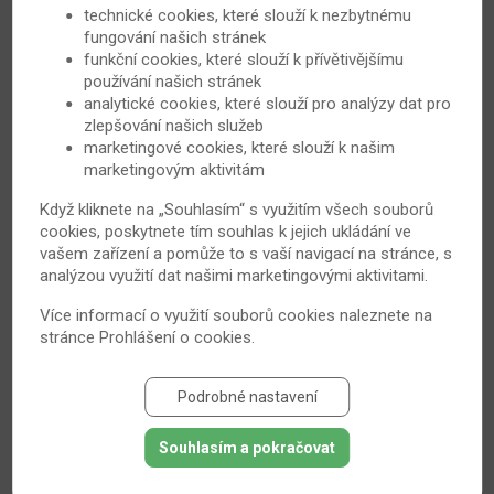
technické cookies, které slouží k nezbytnému
fungování našich stránek
funkční cookies, které slouží k přívětivějšímu
používání našich stránek
analytické cookies, které slouží pro analýzy dat pro
zlepšování našich služeb
marketingové cookies, které slouží k našim
marketingovým aktivitám
Když kliknete na „Souhlasím“ s využitím všech souborů
Aby záda nebolela: jak vybrat správnou
cookies, poskytnete tím souhlas k jejich ukládání ve
vašem zařízení a pomůže to s vaší navigací na stránce, s
matraci
analýzou využití dat našimi marketingovými aktivitami.
Chystáte se ke koupi nové matrace? Pak věnujte
Více informací o využití souborů cookies naleznete na
pozornost následujícím řádkům. Špatná volba totiž
stránce
Prohlášení o cookies
.
může pro vaše záda znamenat katastrofu. Během
spánku dochází k regeneraci svalů a uvolnění páteře.
Podrobné nastavení
Bez dostatečné opory jsou ale svaly napnuté a páteř
zkřivená. Není se pak čemu divit, když se budíme
Souhlasím a pokračovat
rozlámaní a unavenější než večer. Jak vybrat správnou
matraci a všem těmto problémům předejít?