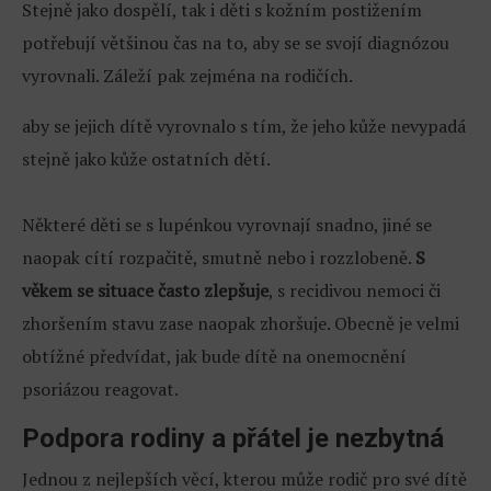
Stejně jako dospělí, tak i děti s kožním postižením
potřebují většinou čas na to, aby se se svojí diagnózou
vyrovnali. Záleží pak zejména na rodičích.
aby se jejich dítě vyrovnalo s tím, že jeho kůže nevypadá
stejně jako kůže ostatních dětí.
Některé děti se s lupénkou vyrovnají snadno, jiné se
naopak cítí rozpačitě, smutně nebo i rozzlobeně.
S
věkem se situace často zlepšuje
, s recidivou nemoci či
zhoršením stavu zase naopak zhoršuje. Obecně je velmi
obtížné předvídat, jak bude dítě na onemocnění
psoriázou reagovat.
Podpora rodiny a přátel je nezbytná
Jednou z nejlepších věcí, kterou může rodič pro své dítě