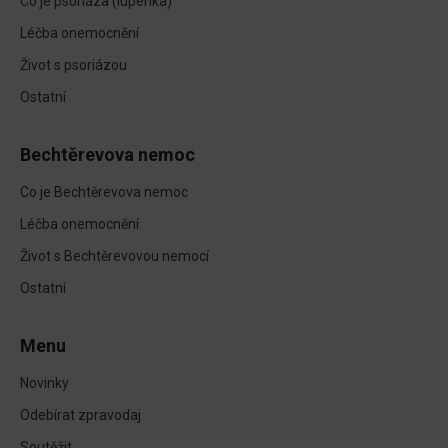
Co je psoriáza (lupénka)
Léčba onemocnění
Život s psoriázou
Ostatní
Bechtěrevova nemoc
Co je Bechtěrevova nemoc
Léčba onemocnění
Život s Bechtěrevovou nemocí
Ostatní
Menu
Novinky
Odebírat zpravodaj
Soutěžit