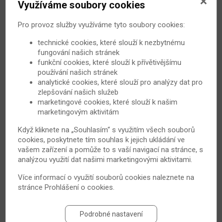
Využíváme soubory cookies
S lupénkou na slunce? Ano, ale s opatrností!
Pro provoz služby využíváme tyto soubory cookies:
Většina jedinců trpících lupénkou si všimla, že jejich
technické cookies, které slouží k nezbytnému
potíže se zmírňují během letních slunečných dnů. Není
fungování našich stránek
to náhoda, slunce skutečně může být pro psoriázu
funkční cookies, které slouží k přívětivějšímu
přínosné, musí se však využívat správně.
používání našich stránek
analytické cookies, které slouží pro analýzy dat pro
27. 6. 2018
Psoriáza
zlepšování našich služeb
marketingové cookies, které slouží k našim
marketingovým aktivitám
Když kliknete na „Souhlasím“ s využitím všech souborů
cookies, poskytnete tím souhlas k jejich ukládání ve
vašem zařízení a pomůže to s vaší navigací na stránce, s
analýzou využití dat našimi marketingovými aktivitami.
Více informací o využití souborů cookies naleznete na
stránce
Prohlášení o cookies
.
Počínající lupénku mohou prozradit nehty!
Podrobné nastavení