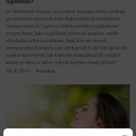
lupénkou?
Je všeobecně známo, že projevy lupénky často vznikají
po akutních virových nebo bakteriálních infekčních
onemocněních. Často se jedná o infekce způsobené
streptokoky, jako například hnisavou angínu, zánět
středního ucha a podobně. Jiná, hlavně virová
onemocnění horních cest dýchacích hrají roli spíše při
opakování výsevů. Jak bakterie komplikují již vzniklé
kožní projevy a jakou roli při lupénce hrají plísně?
28. 8. 2019
Psoriáza