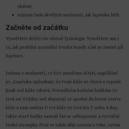
obávat,
existuje řada skvělých možností, jak lupénku léčit.
Začněte od začátku
Vysvětlete dítěti vše včetně fyziologie. Vysvětlete mu i
to, jak probíhá normální tvorba buněk a jak se změní při
lupénce.
Jednou z možností, co říct menšímu dítěti, například
je: „Lupénka způsobuje, že tvoje kůže se chová a vypadá
jinak než kůže zdravá. Normálním kožním buňkám to
trvá asi 4 týdny než doputují ze spodní do horní vrstvy
kůže a tam umřou. U tvé kůže to trvá jen 3 nebo 4 dny,
takže staré buňky nemají čas se odloupnout a vytvářejí
tenké stroupky. Proč se tohle děje zrovna u tebe, zatím