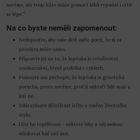
nevíme, ale tvoje kůže může pomocí léků vypadat i cítit
se lépe.“
Na co byste neměli zapomenout:
Nedopusťte, aby vaše dítě mělo pocit, že si za
psoriázu může samo.
Připravte jej na to, že lupénka je celoživotní
onemocnění, které probíhá v cyklech.
Pomozte mu pochopit, že lupénka je genetická
porucha, proto nevíme, proč ji někteří lidé mají a
jiní ne.
Zdůrazňujte důležitost léčby a změny životního
stylu.
Učte ho trpělivosti – některé léky u něj mohou
účinkovat hůř než jiné.