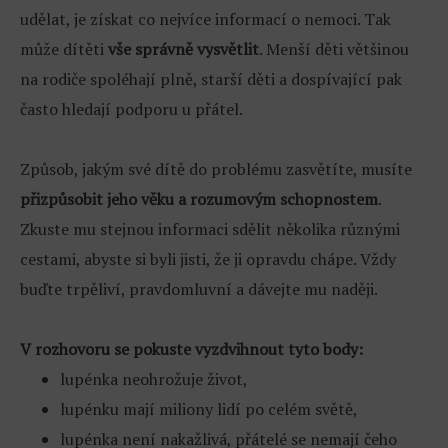
udělat, je získat co nejvíce informací o nemoci. Tak
může dítěti
vše správně vysvětlit
. Menší děti většinou
na rodiče spoléhají plně, starší děti a dospívající pak
často hledají podporu u přátel.
Způsob, jakým své dítě do problému zasvětíte, musíte
přizpůsobit jeho věku a rozumovým schopnostem
.
Zkuste mu stejnou informaci sdělit několika různými
cestami, abyste si byli jisti, že ji opravdu chápe. Vždy
buďte trpěliví, pravdomluvní a dávejte mu naději.
V rozhovoru se pokuste vyzdvihnout tyto body:
lupénka neohrožuje život,
lupénku mají miliony lidí po celém světě,
lupénka není nakažlivá, přátelé se nemají čeho