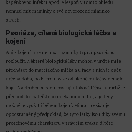
kapénkovou infekcí apod. Alespoň v tomto ohledu
nemusí mít maminky o své novorozené miminko
strach.
Psoriáza, cílená biologická léčba a
kojení
Ani s kojením se nemusí maminky trpící psoriázou
rozloučit. Některé biologické léky mohou v určité míře
přecházet do mateřského mléka a u řady z nich je opět
určena doba, po kterou by se od ukončení léčby nemělo
kojit. Na druhou stranu existují i taková léčiva, u nichž je
přechod do mateřského mléka minimální, a je tedy
možné je využít i během kojení. Mimo to existuje
opodstatněný předpoklad, že tyto látky jsou díky svému
proteinovému charakteru v trávicím traktu dítěte
rychle rozloženy.