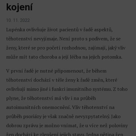
kojení
10. 11. 2022
Lupénka ovlivňuje život pacientů v řadě aspektů,
těhotenství nevyjímaje. Není proto s podivem, že se
ženy, které se pro početí rozhodnou, zajímají, jaký vliv
může mít tato choroba a její léčba na jejich potomka.
V první řadě je nutné připomenout, že během
těhotenství dochází v těle ženy k řadě změn, které
ovlivňují mimo jiné i funkci imunitního systému. Z toho
plyne, že těhotenství má vliv i na průběh
autoimunitních onemocnění. Vliv těhotenství na
průběh psoriázy je však značně nevyzpytatelný. Jako
dobrou zprávu je možno vnímat, že u více než poloviny
žen dochází ke zlepšení jejich stavu. Jedna pětina žen