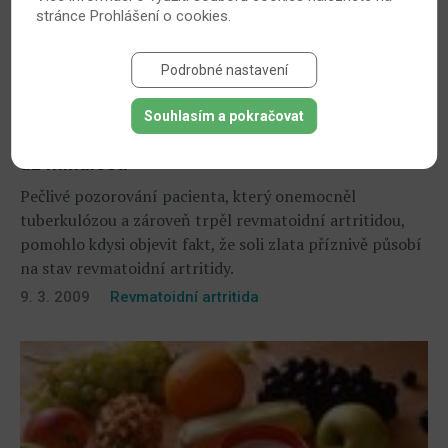
stránce
Prohlášení o cookies
.
Podrobné nastavení
Souhlasím a pokračovat
„Zlatá horečka“ v léčbě revmatoidní artritidy je
už minulostí
Pečlivé pozorování pacienta, který onemocněl
tuberkulózou a zároveň trpěl revmatoidní artritidou,
pomohlo kdysi objevit fakt, že soli zlata příznivě působí
na stav revmatoidní artritidy.
9. 3. 2009
Revmatoidní artritida