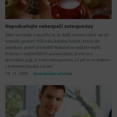
Nepodceňujte nebezpečí osteoporózy
Máte artritidu a myslíte si, že další onemocnění vás už
nemůže potkat? Přičítáte každou bolest, která vás
postihne, právě artritidě? Bohužel se můžete mýlit.
Jedním z nejčastějších onemocnění, které se s
artritidou pojí, je totiž osteoporóza, a i při ní se setkáte
s bolestmi kloubů a kostí.
10. 11. 2009
Revmatoidní artritida