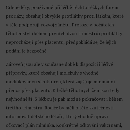
Cílené léky, používané při léčbě těchto těžkých forem
psoriázy, obsahují obvykle protilátky proti látkám, které
v těle podporují rozvoj zánětu. Protože v počátcích
těhotenství (během prvních dvou trimestrů) protilátky
neprocházejí přes placentu, předpokládá se, že jejich
podání je bezpečné.
Zároveň jsou ale v současné době k dispozici i léčivé
přípravky, které obsahují molekuly s vhodně
modifikovanou strukturou, která zajišťuje minimální
přenos přes placentu. K léčbě těhotných žen jsou tedy
nejvhodnější. S léčbou je pak možné pokračovat i během
třetího trimestru. Rodiče by měli o této skutečnosti
informovat dětského lékaře, který vhodně upraví
očkovací plán miminka. Konkrétně očkování vakcínami,