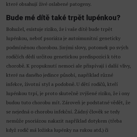
které obsahují živé oslabené patogeny.
Bude mé dítě také trpět lupénkou?
Bohužel, existuje riziko, že i vaše dítě bude trpět
lupénkou, neboť psoriáza je autoimunitní geneticky
podmíněnou chorobou. Jinými slovy, potomek po svých
rodičích dědí určitou genetickou predispozici k této
chorobě. K propuknutí nemoci ale přispívají i další vlivy,
které na daného jedince působí, například různé
infekce, životní styl a podobně. U dětí rodičů, kteří
lupénkou trpí, je proto skutečně zvýšené riziko, že i ony
budou tuto chorobu mít. Zároveň je podstatné vědět, že
se nejedná o chorobu infekční. Žádný člověk se tedy
nemůže psoriázou nakazit například dotykem (třeba
když rodič má ložiska lupénky na rukou atd.) či