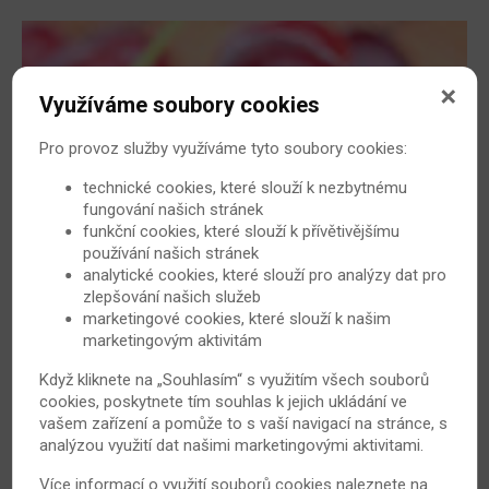
Využíváme soubory cookies
Pro provoz služby využíváme tyto soubory cookies:
technické cookies, které slouží k nezbytnému
fungování našich stránek
funkční cookies, které slouží k přívětivějšímu
Jezte třešně, jsou dobré na klouby
používání našich stránek
analytické cookies, které slouží pro analýzy dat pro
Britští vědci z bostonské univerzity před nedávnem
zlepšování našich služeb
ohromili veřejnost tvrzením, že konzumace třešní
marketingové cookies, které slouží k našim
statisticky významně snižuje riziko záchvatů dny.
marketingovým aktivitám
16. 11. 2012
Revmatoidní artritida
Když kliknete na „Souhlasím“ s využitím všech souborů
cookies, poskytnete tím souhlas k jejich ukládání ve
vašem zařízení a pomůže to s vaší navigací na stránce, s
analýzou využití dat našimi marketingovými aktivitami.
Více informací o využití souborů cookies naleznete na