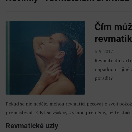
Čím můž
revmati
6. 9. 2017
Revmatoidní artr
napadnout i jiné o
poradit?
Pokud se nic neděje, mohou revmatici pečovat o svoji pokožku
promašťovat. Když se však vyskytnou problémy, už to stači
Revmatické uzly