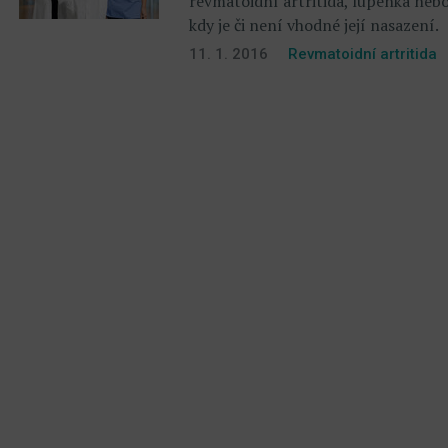
revmatoidní artritida, lupénka neb
kdy je či není vhodné její nasazení.
11. 1. 2016
Revmatoidní artritida