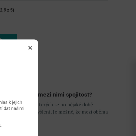
2,9 z 5)
ek
vka 2. typu. Je mezi nimi spojitost?
las k jejich
ní artritidou, u kterých se po nějaké době
tí dat našimi
 vedl vědce k zamyšlení. Je možné, že mezi oběma
s
.