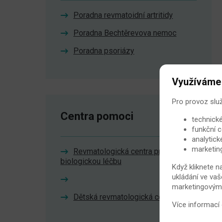
Poradna revmatoidní artritidy
Poradna Bechtěrevova nemoc
Poradna psoriázy
Využíváme
Pro provoz slu
Centra pomoci
technické
funkční c
analytick
marketin
Revmatologická centra pro
biologickou léčbu
Když kliknete n
ukládání ve vaš
marketingovými 
Dětská revmatologická centra
Více informací