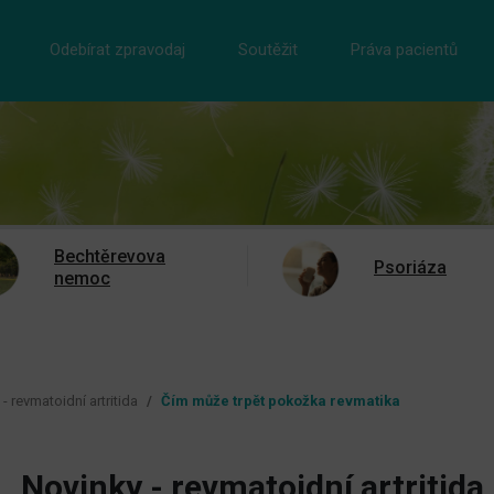
Odebírat zpravodaj
Soutěžit
Práva pacientů
Bechtěrevova
Psoriáza
nemoc
- revmatoidní artritida
Čím může trpět pokožka revmatika
Novinky - revmatoidní artritida