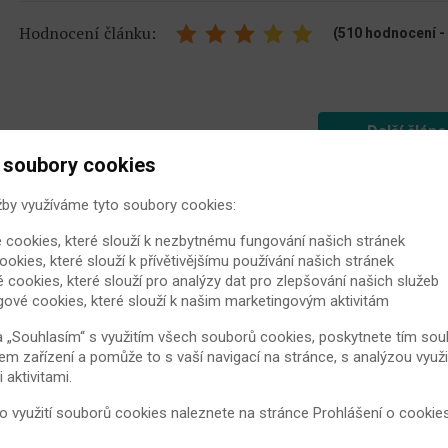
Hodnocení článku:
(510 hodnocení - 
Další člán
 soubory cookies
žby využíváme tyto soubory cookies:
Další doporučené články
 cookies, které slouží k nezbytnému fungování našich stránek
ookies, které slouží k přívětivějšímu používání našich stránek
é cookies, které slouží pro analýzy dat pro zlepšování našich služeb
gové cookies, které slouží k našim marketingovým aktivitám
Revmatoidní artritida a cukro
a „Souhlasím“ s využitím všech souborů cookies, poskytnete tím souh
Rostoucí počet pacientů s revmatoid
em zařízení a pomůže to s vaší navigací na stránce, s analýzou využi
zároveň rozvinula cukrovka 2. typu,
aktivitami.
nemocemi existuje nějaká spojitost?
 o využití souborů cookies naleznete na stránce
Prohlášení o cookie
5. 10. 2021
Revmatoidní artritida