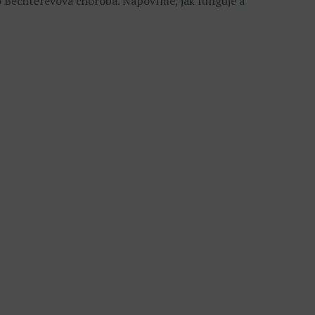
o Bechtěrevova choroba. Napovíme, jak funguje a