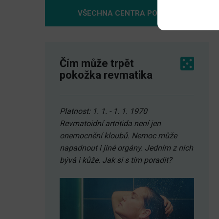
VŠECHNA CENTRA POMOCI
Čím může trpět
pokožka revmatika
Platnost: 1. 1. - 1. 1. 1970
Revmatoidní artritida není jen
onemocnění kloubů. Nemoc může
napadnout i jiné orgány. Jedním z nich
bývá i kůže. Jak si s tím poradit?