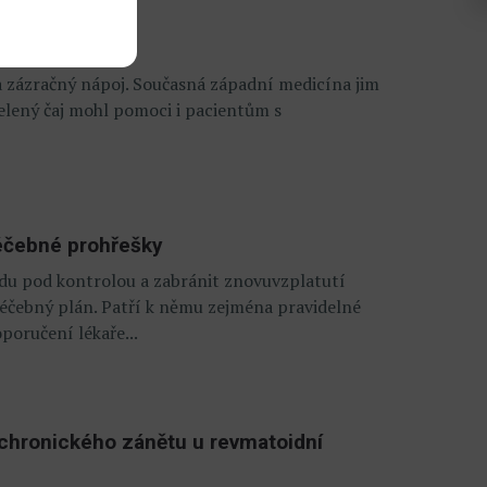
čaj
ka zázračný nápoj. Současná západní medicína jim
zelený čaj mohl pomoci i pacientům s
léčebné prohřešky
idu pod kontrolou a zabránit znovuvzplatutí
léčebný plán. Patří k němu zejména pravidelné
poručení lékaře...
č chronického zánětu u revmatoidní