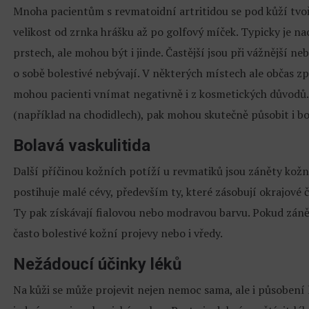
Mnoha pacientům s revmatoidní artritidou se pod kůží tvoří 
velikost od zrnka hrášku až po golfový míček. Typicky je 
prstech, ale mohou být i jinde. Častější jsou při vážnější n
o sobě bolestivé nebývají. V některých místech ale občas zp
mohou pacienti vnímat negativně i z kosmetických důvodů.
(například na chodidlech), pak mohou skutečně působit i bo
Bolavá vaskulitida
Další příčinou kožních potíží u revmatiků jsou záněty kožníc
postihuje malé cévy, především ty, které zásobují okrajové č
Ty pak získávají fialovou nebo modravou barvu. Pokud zánět
často bolestivé kožní projevy nebo i vředy.
Nežádoucí účinky léků
Na kůži se může projevit nejen nemoc sama, ale i působení l