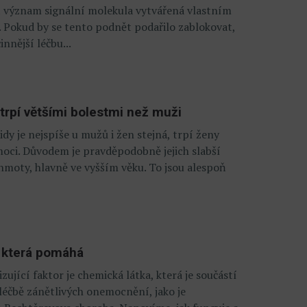
t význam signální molekula vytvářená vlastním
. Pokud by se tento podnět podařilo zablokovat,
nnější léčbu...
 trpí většími bolestmi než muži
idy je nejspíše u mužů i žen stejná, trpí ženy
ci. Důvodem je pravděpodobně jejich slabší
 hmoty, hlavně ve vyšším věku. To jsou alespoň
e, která pomáhá
ující faktor je chemická látka, která je součástí
léčbě zánětlivých onemocnění, jako je