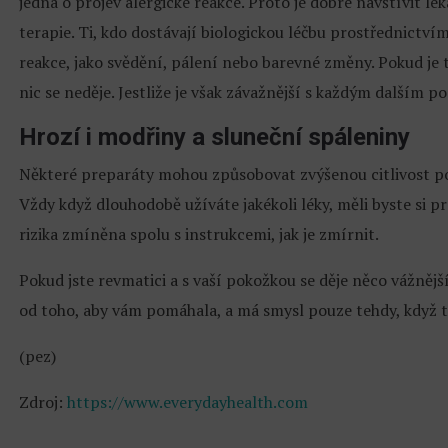
jedná o projev alergické reakce. Proto je dobré navštívit l
terapie. Ti, kdo dostávají biologickou léčbu prostřednictv
reakce, jako svědění, pálení nebo barevné změny. Pokud je
nic se neděje. Jestliže je však závažnější s každým dalším p
Hrozí i modřiny a sluneční spáleniny
Některé preparáty mohou způsobovat zvýšenou citlivost pok
Vždy když dlouhodobě užíváte jakékoli léky, měli byste si p
rizika zmíněna spolu s instrukcemi, jak je zmírnit.
Pokud jste revmatici a s vaší pokožkou se děje něco vážnější
od toho, aby vám pomáhala, a má smysl pouze tehdy, když t
(pez)
Zdroj:
https://www.everydayhealth.com