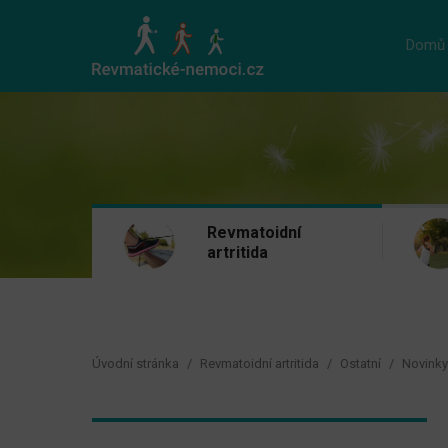
Domů
Revmatoidní
artritida
Úvodní stránka
Revmatoidní artritida
Ostatní
Novinky 