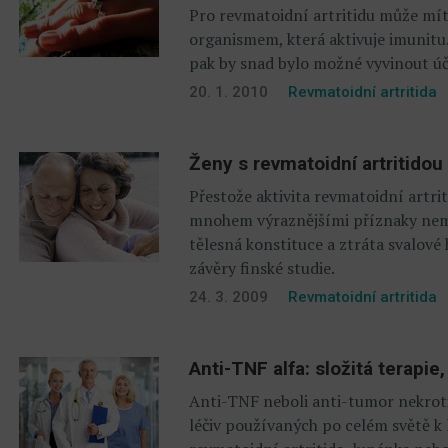
Pro revmatoidní artritidu může mí
organismem, která aktivuje imunitu
pak by snad bylo možné vyvinout úči
20. 1. 2010
Revmatoidní artritida
Ženy s revmatoidní artritidou
Přestože aktivita revmatoidní artrit
mnohem výraznějšími příznaky nemo
tělesná konstituce a ztráta svalové
závěry finské studie.
24. 3. 2009
Revmatoidní artritida
Anti-TNF alfa: složitá terapi
Anti-TNF neboli anti-tumor nekrotiz
léčiv používaných po celém světě k 