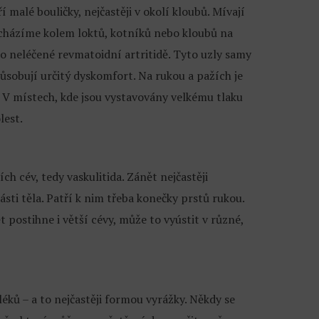
malé bouličky, nejčastěji v okolí kloubů. Mívají
nacházíme kolem loktů, kotníků nebo kloubů na
ebo neléčené revmatoidní artritidě. Tyto uzly samy
ůsobují určitý dyskomfort. Na rukou a pažích je
 V místech, kde jsou vystavovány velkému tlaku
lest.
h cév, tedy vaskulitida. Zánět nejčastěji
ásti těla. Patří k nim třeba konečky prstů rukou.
 postihne i větší cévy, může to vyústit v různé,
éků – a to nejčastěji formou vyrážky. Někdy se