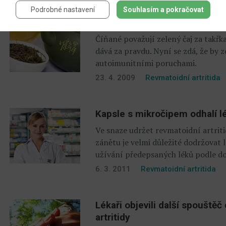
Podrobné nastavení
Souhlasím a pokračovat
Se zánětem si poradí zelený 
Číňané považují zelený čaj za takř
dává za pravdu. Nyní se zdá, že by 
autoimunitními poruchami.
23. 4. 2009
Revmatoidní artritida
Kapsle s mikročipem odhalí 
Ve snaze udržet revmatoidní artrit
zánětu je velmi důležité dodržovat 
užívání předepsaných léků podle do
6. 3. 2011
Revmatoidní artritida
Lékaři objevili další spouště
artritidy