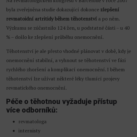
Na revmatologickém kongresu v Barceloně v roce 2007
byla zveřejněna studie dokazující dokonce
zlepšení
revmatoidní artritidy během těhotenství
a po něm.
Výzkumu se zúčastnilo 124 žen, u podstatné části – u 40
% – došlo ke zlepšení průběhu onemocnění.
Těhotenství je ale přesto vhodné plánovat v době, kdy je
onemocnění stabilní, a vyhnout se těhotenství ve fázi
rychlého zhoršení a komplikací onemocnění. I během
těhotenství lze užívat některé léky tlumící projevy
revmatického onemocnění.
Péče o těhotnou vyžaduje přístup
více odborníků:
revmatologa
internisty