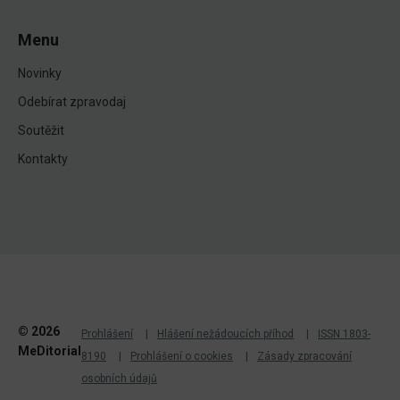
Menu
Novinky
Odebírat zpravodaj
Soutěžit
Kontakty
© 2026
Prohlášení
Hlášení nežádoucích příhod
ISSN 1803-
MeDitorial
8190
Prohlášení o cookies
Zásady zpracování
osobních údajů