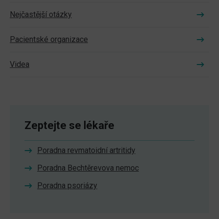
Nejčastější otázky
Pacientské organizace
Videa
Zeptejte se lékaře
Poradna revmatoidní artritidy
Poradna Bechtěrevova nemoc
Poradna psoriázy