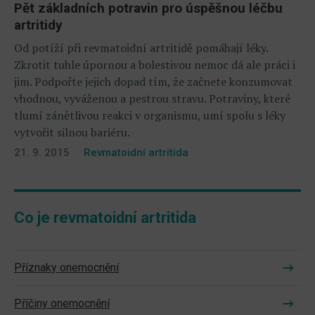
Pět základních potravin pro úspěšnou léčbu
artritidy
Od potíží při revmatoidní artritidě pomáhají léky.
Zkrotit tuhle úpornou a bolestivou nemoc dá ale práci i
jim. Podpořte jejich dopad tím, že začnete konzumovat
vhodnou, vyváženou a pestrou stravu. Potraviny, které
tlumí zánětlivou reakci v organismu, umí spolu s léky
vytvořit silnou bariéru.
21. 9. 2015
Revmatoidní artritida
Co je revmatoidní artritida
Příznaky onemocnění
Příčiny onemocnění