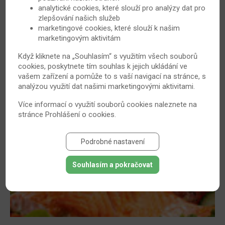
analytické cookies, které slouží pro analýzy dat pro
Dospívání a artritida: tipy, jak zvládnout nemoc
zlepšování našich služeb
i pubertu
marketingové cookies, které slouží k našim
marketingovým aktivitám
Mezilidské vztahy jsou komplikované. Začlenit se do
kolektivu v období puberty nebývá snadné. Pokud jde o
Když kliknete na „Souhlasím“ s využitím všech souborů
jedince trpícího nějakou chorobou, může to být ještě
cookies, poskytnete tím souhlas k jejich ukládání ve
vašem zařízení a pomůže to s vaší navigací na stránce, s
těžší. Přinášíme pár tipů, jak situaci zvládnout ve
analýzou využití dat našimi marketingovými aktivitami.
zdraví.
Více informací o využití souborů cookies naleznete na
31. 3. 2017
Revmatoidní artritida
stránce
Prohlášení o cookies
.
Podrobné nastavení
Souhlasím a pokračovat