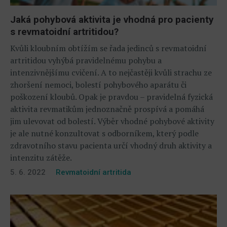
Jaká pohybová aktivita je vhodná pro pacienty
s revmatoidní artritidou?
Kvůli kloubním obtížím se řada jedinců s revmatoidní
artritidou vyhýbá pravidelnému pohybu a
intenzivnějšímu cvičení. A to nejčastěji kvůli strachu ze
zhoršení nemoci, bolestí pohybového aparátu či
poškození kloubů. Opak je pravdou – pravidelná fyzická
aktivita revmatikům jednoznačně prospívá a pomáhá
jim ulevovat od bolestí. Výběr vhodné pohybové aktivity
je ale nutné konzultovat s odborníkem, který podle
zdravotního stavu pacienta určí vhodný druh aktivity a
intenzitu zátěže.
5. 6. 2022
Revmatoidní artritida