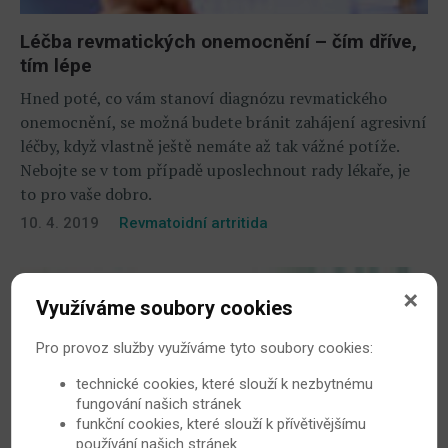
Léčba revmatických onemocnění – čím dříve,
tím lépe
Hned poté, co vám stanoví diagnózu revmatického
onemocnění, se možná budete bránit zahájení agresivní
léčby, když vlastně ještě nemáte až tak vážné potíže.
Nebojte se v tom případě uposlechnout rady lékaře, je
to pro vaše dobro.
10. 4. 2019
Revmatoidní artritida
Využíváme soubory cookies
Pro provoz služby využíváme tyto soubory cookies:
technické cookies, které slouží k nezbytnému
fungování našich stránek
funkční cookies, které slouží k přívětivějšímu
používání našich stránek