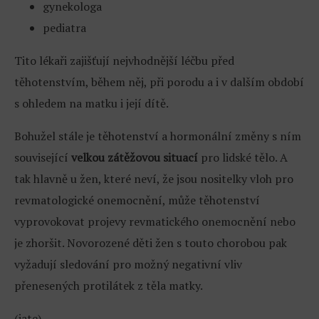
gynekologa
pediatra
Tito lékaři zajišťují nejvhodnější léčbu před
těhotenstvím, během něj, při porodu a i v dalším období
s ohledem na matku i její dítě.
Bohužel stále je těhotenství a hormonální změny s ním
související
velkou zátěžovou situací
pro lidské tělo. A
tak hlavně u žen, které neví, že jsou nositelky vloh pro
revmatologické onemocnění, může těhotenství
vyprovokovat projevy revmatického onemocnění nebo
je zhoršit. Novorozené děti žen s touto chorobou pak
vyžadují sledování pro možný negativní vliv
přenesených protilátek z těla matky.
(jate)