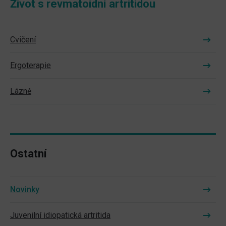
Život s revmatoidní artritidou
Cvičení
Ergoterapie
Lázně
Ostatní
Novinky
Juvenilní idiopatická artritida