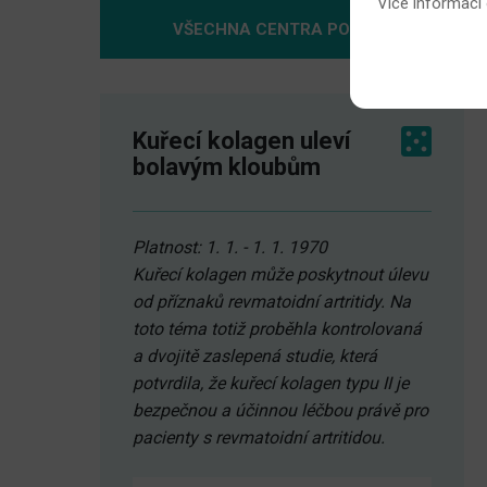
Více informací
VŠECHNA CENTRA POMOCI
Kuřecí kolagen uleví
bolavým kloubům
Platnost: 1. 1. - 1. 1. 1970
Kuřecí kolagen může poskytnout úlevu
od příznaků revmatoidní artritidy. Na
toto téma totiž proběhla kontrolovaná
a dvojitě zaslepená studie, která
potvrdila, že kuřecí kolagen typu II je
bezpečnou a účinnou léčbou právě pro
pacienty s revmatoidní artritidou.