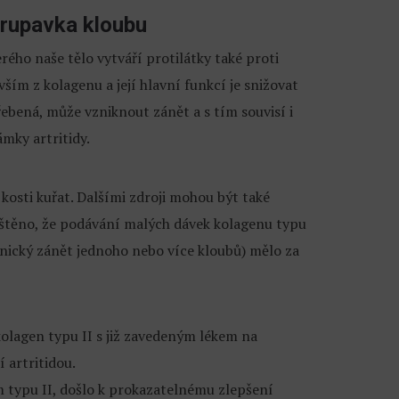
hrupavka kloubu
rého naše tělo vytváří protilátky také proti
ším z kolagenu a její hlavní funkcí je snižovat
řebená, může vzniknout zánět a s tím souvisí i
ámky artritidy.
 kosti kuřat. Dalšími zdroji mohou být také
zjištěno, že podávání malých dávek kolagenu typu
ronický zánět jednoho nebo více kloubů) mělo za
 kolagen typu II s již zavedeným lékem na
 artritidou.
m typu II, došlo k prokazatelnému zlepšení