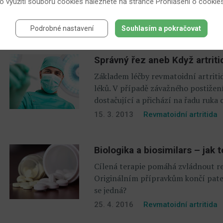
 o využití souborů cookies naleznete na stránce
Prohlášení o cookie
snížit riziko některých závažných 
16. 9. 2013
Revmatoidní artritida
Podrobné nastavení
Souhlasím a pokračovat
Správný řez aneb Když artriti
Základem léčby revmatoidní artritid
léků. V případě závažného postižen
dostačující a přichází na řadu ruka 
15. 3. 2013
Revmatoidní artritida
Biologika a biosimilars – jak t
Cílená terapie pomáhá zvládnout r
Originálním přípravkům končí paten
se jedná?
25. 4. 2016
Revmatoidní artritida