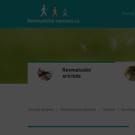
Domů
Revmatoidní
artritida
Úvodní stránka
Revmatoidní artritida
Ostatní
Novinky 