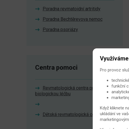
Poradna revmatoidní artritidy
Poradna Bechtěrevova nemoc
Poradna psoriázy
Využíváme
Centra pomoci
Pro provoz slu
technické
funkční c
Revmatologická centra pro
analytick
biologickou léčbu
marketin
Když kliknete n
ukládání ve vaš
Dětská revmatologická centra
marketingovými 