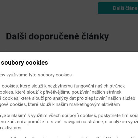
Další člán
Další doporučené články
 soubory cookies
Jaké povolání vybrat dětem s
Ačkoliv juvenilní idiopatickou artri
žby využíváme tyto soubory cookies:
upravuje, nese s sebou tato nemoc dal
 cookies, které slouží k nezbytnému fungování našich stránek
nemohou vykonávat všechny činnost
ookies, které slouží k přívětivějšímu používání našich stránek
20. 2. 2009
Revmatoidní artritida
é cookies, které slouží pro analýzy dat pro zlepšování našich služeb
gové cookies, které slouží k našim marketingovým aktivitám
a „Souhlasím“ s využitím všech souborů cookies, poskytnete tím souh
Pomozte si cvičením od boles
em zařízení a pomůže to s vaší navigací na stránce, s analýzou využi
aktivitami.
Základem zdraví je zůstávat fyzick
ulevit od bolesti a ztuhlosti zad i těl