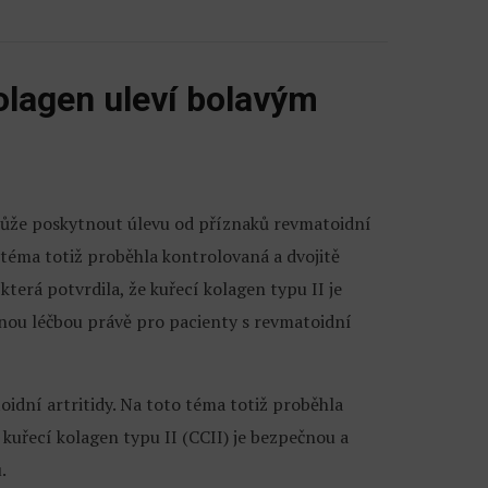
olagen uleví bolavým
ůže poskytnout úlevu od příznaků revmatoidní
o téma totiž proběhla kontrolovaná a dvojitě
která potvrdila, že kuřecí kolagen typu II je
nou léčbou právě pro pacienty s revmatoidní
dní artritidy. Na toto téma totiž proběhla
 kuřecí kolagen typu II (CCII) je bezpečnou a
.