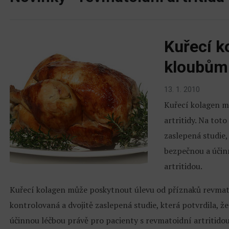
Kuřecí k
kloubům
13. 1. 2010
Kuřecí kolagen m
artritidy. Na tot
zaslepená studie, 
bezpečnou a účin
artritidou.
Kuřecí kolagen může poskytnout úlevu od příznaků revmatoi
kontrolovaná a dvojitě zaslepená studie, která potvrdila, že
účinnou léčbou právě pro pacienty s revmatoidní artritidou