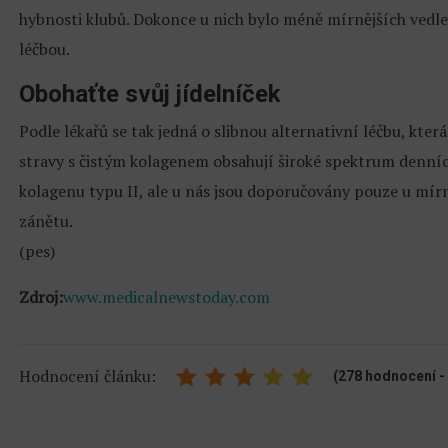
hybnosti klubů. Dokonce u nich bylo méně mírnějších vedle
léčbou.
Obohaťte svůj jídelníček
Podle lékařů se tak jedná o slibnou alternativní léčbu, kte
stravy s čistým kolagenem obsahují široké spektrum denní
kolagenu typu II, ale u nás jsou doporučovány pouze u mírn
zánětu.
(pes)
Zdroj:
www.medicalnewstoday.com
Hodnocení článku:
(278 hodnocení - 