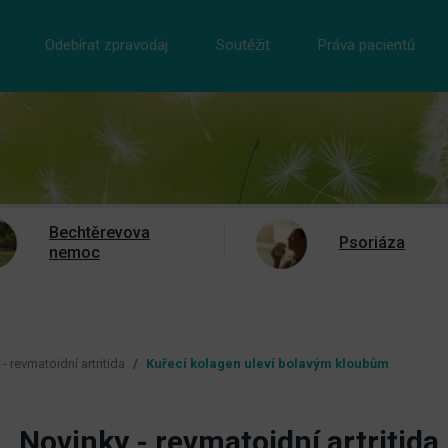
Odebírat zpravodaj
Soutěžit
Práva pacientů
Bechtěrevova
Psoriáza
nemoc
- revmatoidní artritida
Kuřecí kolagen uleví bolavým kloubům
Novinky - revmatoidní artritida