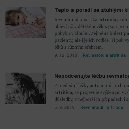
Teplo si poradí se ztuhlými 
Juvenilní idiopatická artritida je 
objeví už v dětském věku. Jsou pro n
pohybu v kloubu. Zejména bolest pa
pacienty, ale i jejich rodiče. Ti pa
léků s různým efektem.
9. 12. 2010
Revmatoidní artritida
Nepodceňujte léčbu revmatoidn
Zanedbání léčby autoimunitních on
artritida, se projevuje zvýšeným v
důsledky, v nejhorších případech i s
5. 8. 2019
Revmatoidní artritida