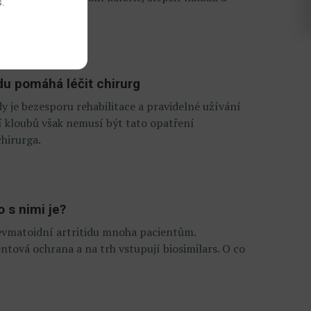
s
.
onemocnění.
du pomáhá léčit chirurg
y je bezesporu rehabilitace a pravidelné užívání
í kloubů však nemusí být tato opatření
chirurga.
o s nimi je?
evmatoidní artritidu mnoha pacientům.
tová ochrana a na trh vstupují biosimilars. O co