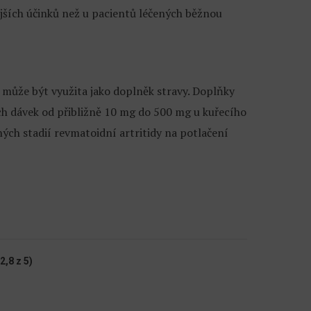
jších účinků než u pacientů léčených běžnou
rá může být využita jako doplněk stravy. Doplňky
ch dávek od přibližně 10 mg do 500 mg u kuřecího
ých stadií revmatoidní artritidy na potlačení
2,8 z 5)