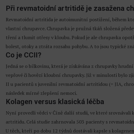
Při revmatoidní artritidě je zasažena c
Revmatoidní artritida je autoimunitní postižení, během kte
vlastní chrupavce. Chrupavka je pružná tkáň složená předev
tření a tlumit otřesy v kloubu. Pokud je ale chrupavka opot
bolest, otoky a ztráta rozsahu pohybu. A to jsou typické zn
Co je CCII?
Jedná se o bílkovinu, která je získávána z chrupavky hrudní
vepřové či hovězí kloubní chrupavky. Již v minulosti bylo 
II u pacientů s juvenilní revmatoidní artritidou (= JIA, ch
následek mírné zlepšení nemoci.
Kolagen versus klasická léčba
Nyní provedli vědci v Číně další studii, ve které srovnávali
artritidu. Celá studie zahrnovala 503 pacienty s revmatoidní
U těch, kteří po dobu 12 týdnů dostávali kapsle s kolagene