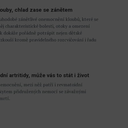
klouby, chlad zase se zánětem
dlouhodobé zánětlivé onemocnění kloubů, které se
ěj charakteristické bolesti, otoky a omezení
k dokáže pořádně potrápit nejen dětské
k vyzkouší kromě pravidelného rozcvičování i řadu
í artritidy, může vás to stát i život
emocnění, mezi něž patří i revmatoidní
ýskytem přidružených nemocí se závažnými
mrtí.