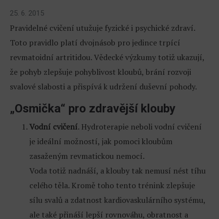
25. 6. 2015
Pravidelné cvičení utužuje fyzické i psychické zdraví.
Toto pravidlo platí dvojnásob pro jedince trpící
revmatoidní artritidou. Vědecké výzkumy totiž ukazují,
že pohyb zlepšuje pohyblivost kloubů, brání rozvoji
svalové slabosti a přispívá k udržení duševní pohody.
„Osmička“ pro zdravější klouby
Vodní cvičení
. Hydroterapie neboli vodní cvičení
je ideální možností, jak pomoci kloubům
zasaženým revmatickou nemocí.
Voda totiž nadnáší, a klouby tak nemusí nést tíhu
celého těla. Kromě toho tento trénink zlepšuje
sílu svalů a zdatnost kardiovaskulárního systému,
ale také přináší lepší rovnováhu, obratnost a