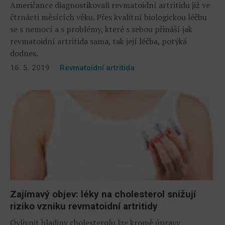
Američance diagnostikovali revmatoidní artritidu již ve
čtrnácti měsících věku. Přes kvalitní biologickou léčbu
se s nemocí a s problémy, které s sebou přináší jak
revmatoidní artritida sama, tak její léčba, potýká
dodnes.
16. 5. 2019
Revmatoidní artritida
Zajímavý objev: léky na cholesterol snižují
riziko vzniku revmatoidní artritidy
Ovlivnit hladiny cholesterolu lze kromě úpravy