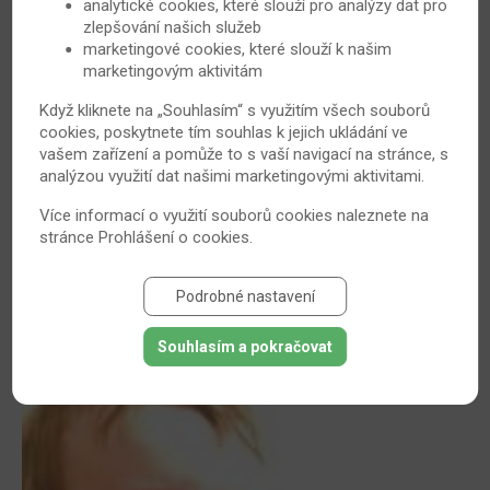
populace. I když nejčastěji postihuje lidi ve středním a
analytické cookies, které slouží pro analýzy dat pro
zlepšování našich služeb
vyšším věku, nevyhýbá se ani mladým ženám, které by
marketingové cookies, které slouží k našim
rády založily rodinu. Sama revmatoidní artritida (RA)
marketingovým aktivitám
mateřství nebrání a těhotenství může probíhat
nekomplikovaně. „Graviditu je ale nutno dobře
Když kliknete na „Souhlasím“ s využitím všech souborů
cookies, poskytnete tím souhlas k jejich ukládání ve
naplánovat na dobu, kdy je žena, respektive její nemoc,
vašem zařízení a pomůže to s vaší navigací na stránce, s
v dobrém stavu, tedy s nižší aktivitou, a kdy nebere léky,
analýzou využití dat našimi marketingovými aktivitami.
které se neslučují s těhotenstvím,“ upozorňuje MUDr.
Dana Tegzová z Revmatologického ústavu a
Více informací o využití souborů cookies naleznete na
stránce
Prohlášení o cookies
.
Revmatologické kliniky, 1. LF UK, Praha.
11. 1. 2017
Revmatoidní artritida
Podrobné nastavení
Souhlasím a pokračovat