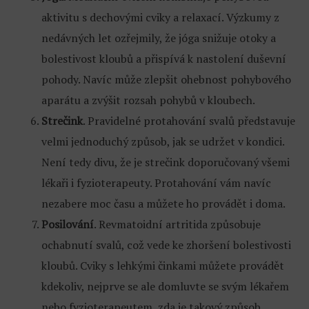
aktivitu s dechovými cviky a relaxací. Výzkumy z
nedávných let ozřejmily, že jóga snižuje otoky a
bolestivost kloubů a přispívá k nastolení duševní
pohody. Navíc může zlepšit ohebnost pohybového
aparátu a zvýšit rozsah pohybů v kloubech.
Strečink
. Pravidelné protahování svalů představuje
velmi jednoduchý způsob, jak se udržet v kondici.
Není tedy divu, že je strečink doporučovaný všemi
lékaři i fyzioterapeuty. Protahování vám navíc
nezabere moc času a můžete ho provádět i doma.
Posilování
. Revmatoidní artritida způsobuje
ochabnutí svalů, což vede ke zhoršení bolestivosti
kloubů. Cviky s lehkými činkami můžete provádět
kdekoliv, nejprve se ale domluvte se svým lékařem
nebo fyzioterapeutem, zda je takový způsob