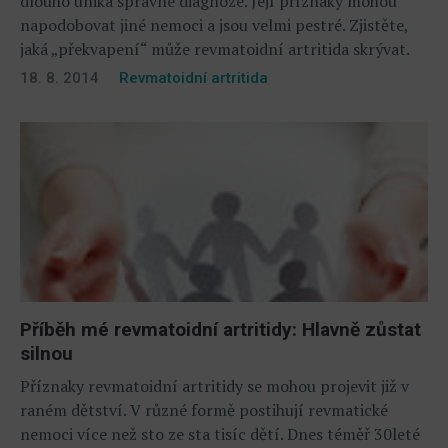
dlouho uniká správné diagnóze. Její příznaky mohou
napodobovat jiné nemoci a jsou velmi pestré. Zjistěte,
jaká „překvapení“ může revmatoidní artritida skrývat.
18. 8. 2014
Revmatoidní artritida
Příběh mé revmatoidní artritidy: Hlavně zůstat
silnou
Příznaky revmatoidní artritidy se mohou projevit již v
raném dětství. V různé formě postihují revmatické
nemoci více než sto ze sta tisíc dětí. Dnes téměř 30leté