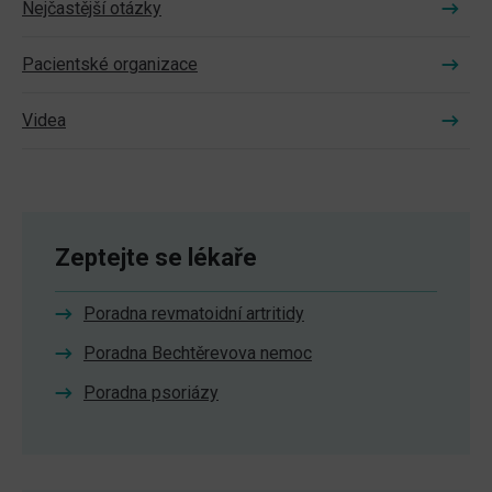
Nejčastější otázky
Pacientské organizace
Videa
Zeptejte se lékaře
Poradna revmatoidní artritidy
Poradna Bechtěrevova nemoc
Poradna psoriázy