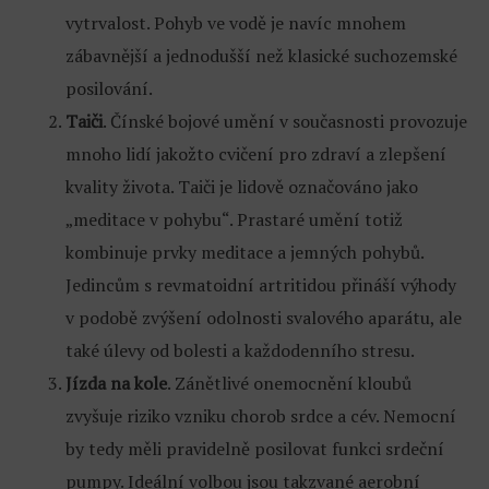
vytrvalost. Pohyb ve vodě je navíc mnohem
zábavnější a jednodušší než klasické suchozemské
posilování.
Taiči
. Čínské bojové umění v současnosti provozuje
mnoho lidí jakožto cvičení pro zdraví a zlepšení
kvality života. Taiči je lidově označováno jako
„meditace v pohybu“. Prastaré umění totiž
kombinuje prvky meditace a jemných pohybů.
Jedincům s revmatoidní artritidou přináší výhody
v podobě zvýšení odolnosti svalového aparátu, ale
také úlevy od bolesti a každodenního stresu.
Jízda na kole
. Zánětlivé onemocnění kloubů
zvyšuje riziko vzniku chorob srdce a cév. Nemocní
by tedy měli pravidelně posilovat funkci srdeční
pumpy. Ideální volbou jsou takzvané aerobní