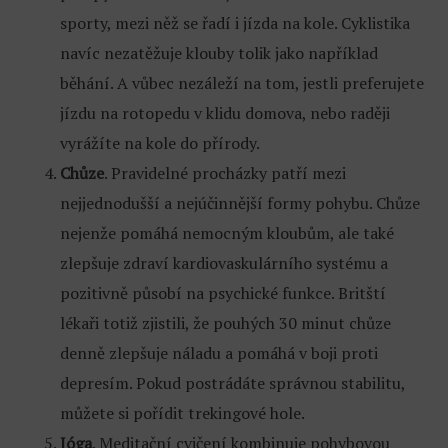
sporty, mezi něž se řadí i jízda na kole. Cyklistika
navíc nezatěžuje klouby tolik jako například
běhání. A vůbec nezáleží na tom, jestli preferujete
jízdu na rotopedu v klidu domova, nebo raději
vyrážíte na kole do přírody.
Chůze
. Pravidelné procházky patří mezi
nejjednodušší a nejúčinnější formy pohybu. Chůze
nejenže pomáhá nemocným kloubům, ale také
zlepšuje zdraví kardiovaskulárního systému a
pozitivně působí na psychické funkce. Britští
lékaři totiž zjistili, že pouhých 30 minut chůze
denně zlepšuje náladu a pomáhá v boji proti
depresím. Pokud postrádáte správnou stabilitu,
můžete si pořídit trekingové hole.
Jóga
. Meditační cvičení kombinuje pohybovou