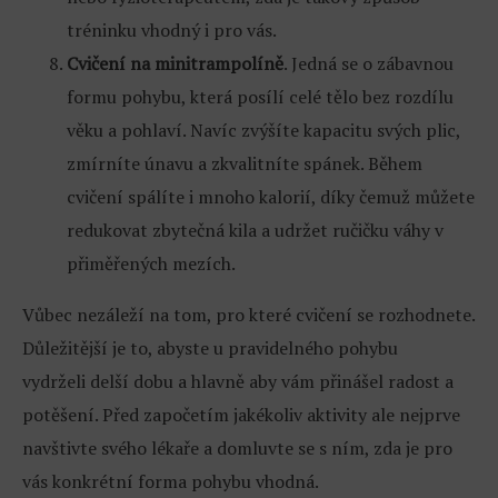
tréninku vhodný i pro vás.
Cvičení na minitrampolíně
. Jedná se o zábavnou
formu pohybu, která posílí celé tělo bez rozdílu
věku a pohlaví. Navíc zvýšíte kapacitu svých plic,
zmírníte únavu a zkvalitníte spánek. Během
cvičení spálíte i mnoho kalorií, díky čemuž můžete
redukovat zbytečná kila a udržet ručičku váhy v
přiměřených mezích.
Vůbec nezáleží na tom, pro které cvičení se rozhodnete.
Důležitější je to, abyste u pravidelného pohybu
vydrželi delší dobu a hlavně aby vám přinášel radost a
potěšení. Před započetím jakékoliv aktivity ale nejprve
navštivte svého lékaře a domluvte se s ním, zda je pro
vás konkrétní forma pohybu vhodná.