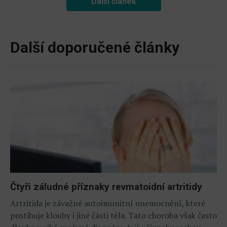
Další článek
Další doporučené články
Čtyři záludné příznaky revmatoidní artritidy
Artritida je závažné autoimunitní onemocnění, které
postihuje klouby i jiné části těla. Tato choroba však často