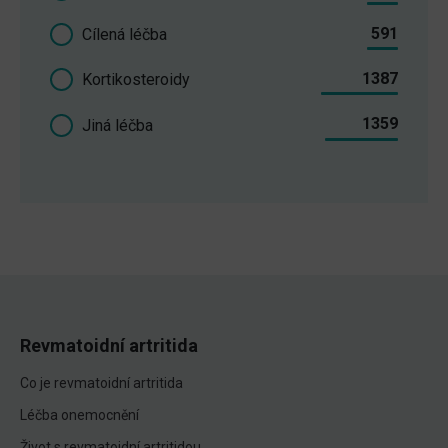
591
Cílená léčba
1387
Kortikosteroidy
1359
Jiná léčba
Revmatoidní artritida
Co je revmatoidní artritida
Léčba onemocnění
Život s revmatoidní artritidou