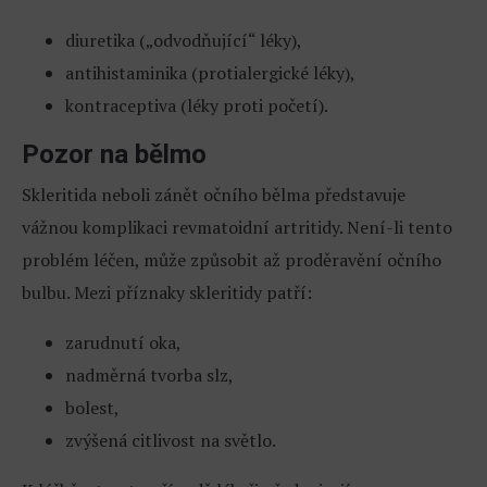
diuretika („odvodňující“ léky),
antihistaminika (protialergické léky),
kontraceptiva (léky proti početí).
Pozor na bělmo
Skleritida neboli zánět očního bělma představuje
vážnou komplikaci revmatoidní artritidy. Není-li tento
problém léčen, může způsobit až proděravění očního
bulbu. Mezi příznaky skleritidy patří:
zarudnutí oka,
nadměrná tvorba slz,
bolest,
zvýšená citlivost na světlo.