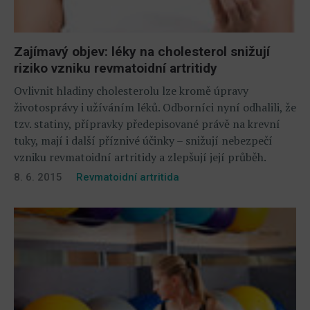
Zajímavý objev: léky na cholesterol snižují
riziko vzniku revmatoidní artritidy
Ovlivnit hladiny cholesterolu lze kromě úpravy
životosprávy i užíváním léků. Odborníci nyní odhalili, že
tzv. statiny, přípravky předepisované právě na krevní
tuky, mají i další příznivé účinky – snižují nebezpečí
vzniku revmatoidní artritidy a zlepšují její průběh.
8. 6. 2015
Revmatoidní artritida