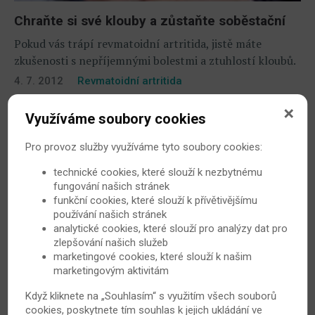
Chraňte si své klouby a zůstaňte soběstační
Pokud vás trápí revmatoidní artritida, jistě máte
zkušenosti s nepříjemnými bolestmi a ztuhlostí kloubů.
4. 7. 2012
Revmatoidní artritida
Využíváme soubory cookies
Pro provoz služby využíváme tyto soubory cookies:
technické cookies, které slouží k nezbytnému
fungování našich stránek
funkční cookies, které slouží k přívětivějšímu
používání našich stránek
analytické cookies, které slouží pro analýzy dat pro
zlepšování našich služeb
Jezte třešně, jsou dobré na klouby
marketingové cookies, které slouží k našim
marketingovým aktivitám
Britští vědci z bostonské univerzity před nedávnem
ohromili veřejnost tvrzením, že konzumace třešní
Když kliknete na „Souhlasím“ s využitím všech souborů
cookies, poskytnete tím souhlas k jejich ukládání ve
statisticky významně snižuje riziko záchvatů dny.