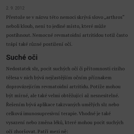
2. 9. 2012
Přestože se v názvu této nemoci skrývá slovo „arthros“
neboli kloub, není to jediné místo, které může
postihnout. Nemocné revmatoidní artritidou totiž často
trápí také různé postižení očí.
Suché oči
Nedostatek slz, pocit suchých očí či přítomnosti cizího
tělesa v nich bývá nejčastějším očním příznakem
doprovázejícím revmatoidní artritidu. Potíže mohou
být mírné, ale také velmi obtěžující až nesnesitelné.
Řešením bývá aplikace takzvaných umělých slz nebo
celková imunosupresivní terapie. Vhodné je také
vysazení nebo změna léků, které mohou pocit suchých
očí zhoršovat. Patří mezi ně: