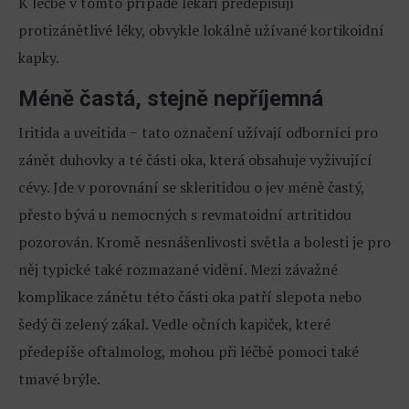
K léčbě v tomto případě lékaři předepisují
protizánětlivé léky, obvykle lokálně užívané kortikoidní
kapky.
Méně častá, stejně nepříjemná
Iritida a uveitida − tato označení užívají odborníci pro
zánět duhovky a té části oka, která obsahuje vyživující
cévy. Jde v porovnání se skleritidou o jev méně častý,
přesto bývá u nemocných s revmatoidní artritidou
pozorován. Kromě nesnášenlivosti světla a bolesti je pro
něj typické také rozmazané vidění. Mezi závažné
komplikace zánětu této části oka patří slepota nebo
šedý či zelený zákal. Vedle očních kapiček, které
předepíše oftalmolog, mohou při léčbě pomoci také
tmavé brýle.