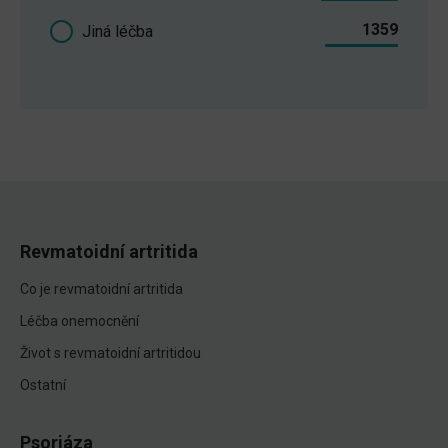
1359
Jiná léčba
Revmatoidní artritida
Co je revmatoidní artritida
Léčba onemocnění
Život s revmatoidní artritidou
Ostatní
Psoriáza