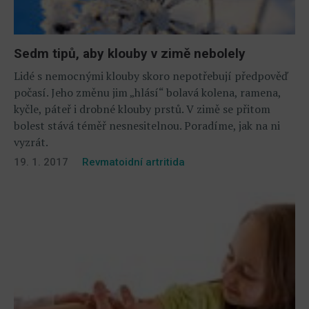
Sedm tipů, aby klouby v zimě nebolely
Lidé s nemocnými klouby skoro nepotřebují předpověď
počasí. Jeho změnu jim „hlásí“ bolavá kolena, ramena,
kyčle, páteř i drobné klouby prstů. V zimě se přitom
bolest stává téměř nesnesitelnou. Poradíme, jak na ni
vyzrát.
19. 1. 2017
Revmatoidní artritida