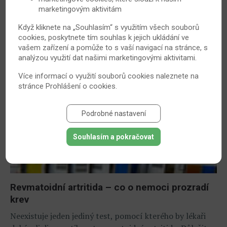
ochromující únavou. Samotní pacienti považují únavu
marketingovým aktivitám
dokonce za větší problém než bolest, kterou jim
Když kliknete na „Souhlasím“ s využitím všech souborů
choroba způsobuje. Naštěstí se dá tato vyčerpanost
cookies, poskytnete tím souhlas k jejich ukládání ve
zmírnit.
vašem zařízení a pomůže to s vaší navigací na stránce, s
analýzou využití dat našimi marketingovými aktivitami.
16. 9. 2012
Revmatoidní artritida
Více informací o využití souborů cookies naleznete na
stránce
Prohlášení o cookies
.
Podrobné nastavení
Souhlasím a pokračovat
Revmatoidní artritida – co o nemoci prozradí
krev
Neexistuje jeden jediný test, pomocí kterého by lékaři