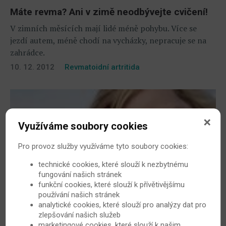
Máte revma? Ani v zimě neodbývejte cvičení!
V zimních měsících mají lidé méně pohybu. Více se
jezdí autem, méně chodí na vycházky, nepracuje se na
zahrádce.
10. 12. 2012
Revmatoidní artritida
Využíváme soubory cookies
Pro provoz služby využíváme tyto soubory cookies:
technické cookies, které slouží k nezbytnému
fungování našich stránek
funkční cookies, které slouží k přívětivějšímu
Únava při revmatoidní artritidě obtěžuje. Lze ji
používání našich stránek
analytické cookies, které slouží pro analýzy dat pro
ale zvládnout
zlepšování našich služeb
Až 70 % lidí trpících revmatoidní artritidou bojuje s
marketingové cookies, které slouží k našim