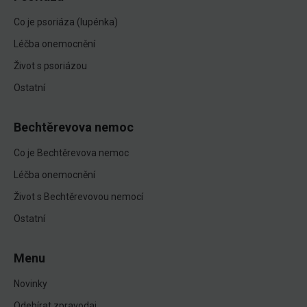
Co je psoriáza (lupénka)
Léčba onemocnění
Život s psoriázou
Ostatní
Bechtěrevova nemoc
Co je Bechtěrevova nemoc
Léčba onemocnění
Život s Bechtěrevovou nemocí
Ostatní
Menu
Novinky
Odebírat zpravodaj