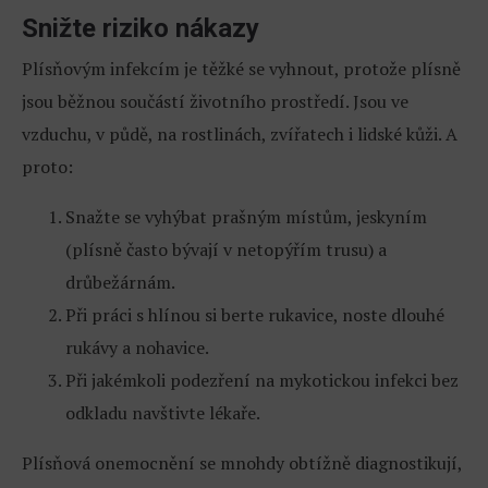
Snižte riziko nákazy
Plísňovým infekcím je těžké se vyhnout, protože plísně
jsou běžnou součástí životního prostředí. Jsou ve
vzduchu, v půdě, na rostlinách, zvířatech i lidské kůži. A
proto:
Snažte se vyhýbat prašným místům, jeskyním
(plísně často bývají v netopýřím trusu) a
drůbežárnám.
Při práci s hlínou si berte rukavice, noste dlouhé
rukávy a nohavice.
Při jakémkoli podezření na mykotickou infekci bez
odkladu navštivte lékaře.
Plísňová onemocnění se mnohdy obtížně diagnostikují,