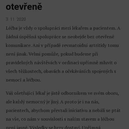
otevřeně
3. 11. 2020
Léčba je vždy o spolupráci mezi lékařem a pacientem. A
žádná úspěšná spolupráce se neobejde bez otevřené
komunikace. Ani v případě revmatoidní artritidy tomu
není jinak. Velmi pomůže, pokud budeme při
pravidelných návštěvách v ordinaci upřímně mluvit o
všech těžkostech, obavách a očekáváních spojených s
nemocí a léčbou.
Váš ošetřující lékař je jistě odborníkem ve svém oboru,
ale každý nemocný je jiný. A proto je i na nás,
pacientech, abychom převzali iniciativu a nebáli se ptát
na vše, co nám v souvislosti s naším stavem a léčbou
není jasné. Výsledky se brzy dostaví. Upřímná