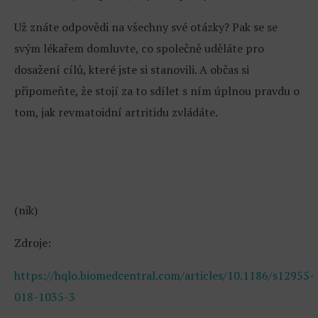
Už znáte odpovědi na všechny své otázky? Pak se se
svým lékařem domluvte, co společně uděláte pro
dosažení cílů, které jste si stanovili. A občas si
připomeňte, že stojí za to sdílet s ním úplnou pravdu o
tom, jak revmatoidní artritidu zvládáte.
(nik)
Zdroje:
https://hqlo.biomedcentral.com/articles/10.1186/s12955-
018-1035-3