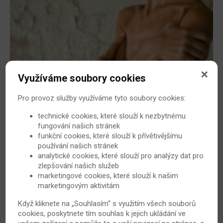
Využíváme soubory cookies
Artritida a lupus – za spojitost může jediný
Pro provoz služby využíváme tyto soubory cookies:
gen
technické cookies, které slouží k nezbytnému
Revmatoidní artritida se často vyskytuje s dalšími
fungování našich stránek
autoimunitními onemocněními. Jedním z nich může být
funkční cookies, které slouží k přívětivějšímu
používání našich stránek
i tzv. lupus (latinské označení pro vlka) neboli
analytické cookies, které slouží pro analýzy dat pro
systémový lupus erytematodes. Za obě totiž může
zlepšování našich služeb
mutace jediného genu.
marketingové cookies, které slouží k našim
marketingovým aktivitám
28. 2. 2015
Revmatoidní artritida
Když kliknete na „Souhlasím“ s využitím všech souborů
cookies, poskytnete tím souhlas k jejich ukládání ve