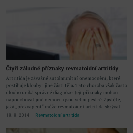
Čtyři záludné příznaky revmatoidní artritidy
Artritida je závažné autoimunitní onemocnění, které
postihuje klouby i jiné části těla. Tato choroba však často
dlouho uniká správné diagnóze. Její příznaky mohou
napodobovat jiné nemoci a jsou velmi pestré. Zjistěte,
jaká „překvapení“ může revmatoidní artritida skrývat.
18. 8. 2014
Revmatoidní artritida