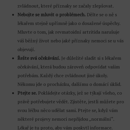
zvládnout, které příznaky se začaly zlepšovat.
Nebojte se mluvit o problémech.
Dělte se o ně s
lékařem stejně upřímně jako o dosažené úspěchy.
Mluvte o tom, jak revmatoidní artritida narušuje
váš běžný život nebo jaké příznaky nemoci se u vás
objevují.
Řešte svá očekávání.
Je důležité sladit si s lékařem
očekávání, která budou zároveň odpovídat vašim
potřebám. Každý chce zvládnout jiné úkoly.
Někomu jde o procházku, dalšímu o domácí úklid.
Ptejte se.
Pokládejte otázky, jež se týkají všeho, co
právě potřebujete vědět. Zjistěte, jestli můžete pro
svou léčbu něco udělat sami. Ptejte se, když vám
některé projevy nemoci nepřijdou „normální“.
Lékař je tu proto, aby vám poskytl informace.