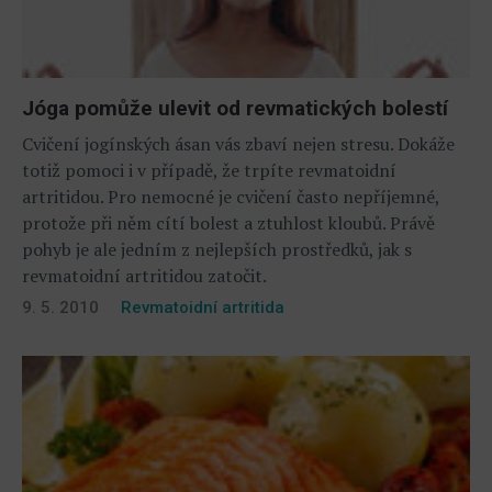
Jóga pomůže ulevit od revmatických bolestí
Cvičení jogínských ásan vás zbaví nejen stresu. Dokáže
totiž pomoci i v případě, že trpíte revmatoidní
artritidou. Pro nemocné je cvičení často nepříjemné,
protože při něm cítí bolest a ztuhlost kloubů. Právě
pohyb je ale jedním z nejlepších prostředků, jak s
revmatoidní artritidou zatočit.
9. 5. 2010
Revmatoidní artritida