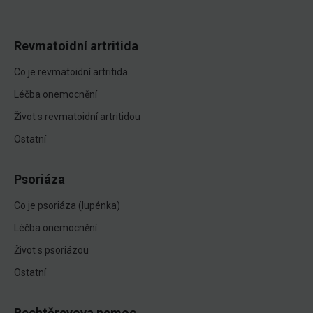
Revmatoidní artritida
Co je revmatoidní artritida
Léčba onemocnění
Život s revmatoidní artritidou
Ostatní
Psoriáza
Co je psoriáza (lupénka)
Léčba onemocnění
Život s psoriázou
Ostatní
Bechtěrevova nemoc