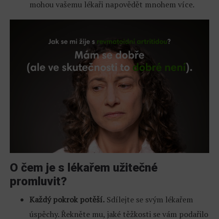
mohou vašemu lékaři napovědět mnohem více.
O čem je s lékařem užitečné
promluvit?
Každý pokrok potěší.
Sdílejte se svým lékařem
úspěchy. Řekněte mu, jaké těžkosti se vám podařilo