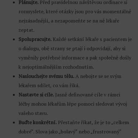
Plánujte.
Před pravidelnou návštěvou ordinace si
rozmyslete, které otázky jsou pro vás momentálně
nejzásadnější, a nezapomeňte se na ně lékaře
zeptat.
Spolupracujte.
Každé setkání lékaře s pacientem je
o dialogu, obě strany se ptají i odpovídají, aby si
vyměnily potřebné informace a pak společně došly
k nejoptimálnějším rozhodnutím.
Naslouchejte svému tělu.
A nebojte se se svým
lékařem sdílet, co vám říká.
Nastavte si cíle.
Jasně definované cíle v rámci
léčby mohou lékařům lépe pomoci sledovat vývoj
vašeho stavu.
Buďte konkrétní.
Přestaňte říkat, že je to „celkem
dobré“. Slova jako „bolavý“ nebo „frustrovaný“