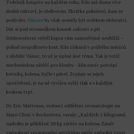
Trdelník koupíte na každém rohu. Kdo má doma více
druhů cukroví, je obdivován. Zkrátka pokušení, kam se
podíváte.
Vánoce
by však neměly být svátkem obžerství.
Dát si pod stromečkem kousek cukroví a při
štědrovečerní večeři kapra vám samozřejmě neublíží –
pokud nespolknete kost. Kila získaná v průběhu měsíců
v období Vánoc, to už je úplně jiné téma. Tuk je totiž
mechanickou zátěží pro klouby – kila navíc potrápí
kotníky, kolena, kyčle i páteř. Zvyšuje se jejich
opotřebení, je na ně vyvíjen vyšší tlak a s každým
krokem trpí.
Dr. Eric Matteson, vedoucí oddělení revmatologie na
Mayo Clinic v Rochesteru, varuje: „Každých 5 kilogramů
nadváhy je přibližně 20 kg zátěže na kolena. Zánět
způsobený revmatoidní artritidou může způsobit erozi