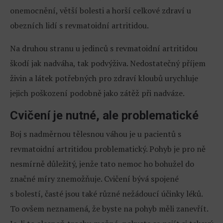
onemocnění, větší bolesti a horší celkové zdraví u
obezních lidí s revmatoidní artritidou.
Na druhou stranu u jedinců s revmatoidní artritidou
škodí jak nadváha, tak podvýživa. Nedostatečný příjem
živin a látek potřebných pro zdraví kloubů urychluje
jejich poškození podobně jako zátěž při nadváze.
Cvičení je nutné, ale problematické
Boj s nadměrnou tělesnou váhou je u pacientů s
revmatoidní artritidou problematický. Pohyb je pro ně
nesmírně důležitý, jenže tato nemoc ho bohužel do
značné míry znemožňuje. Cvičení bývá spojené
s bolestí, časté jsou také různé nežádoucí účinky léků.
To ovšem neznamená, že byste na pohyb měli zanevřít.