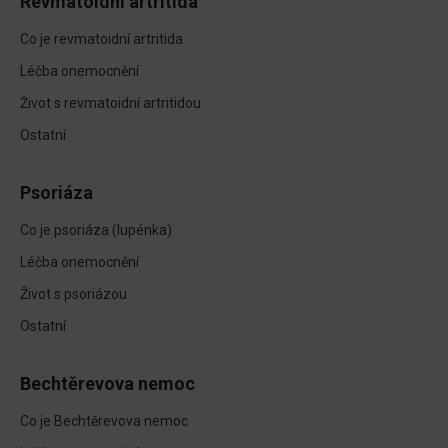
Revmatoidní artritida
Co je revmatoidní artritida
Léčba onemocnění
Život s revmatoidní artritidou
Ostatní
Psoriáza
Co je psoriáza (lupénka)
Léčba onemocnění
Život s psoriázou
Ostatní
Bechtěrevova nemoc
Co je Bechtěrevova nemoc