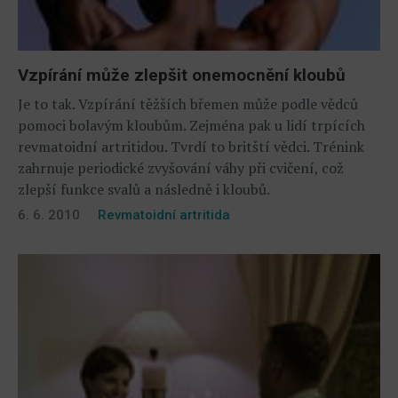
Vzpírání může zlepšit onemocnění kloubů
Je to tak. Vzpírání těžších břemen může podle vědců
pomoci bolavým kloubům. Zejména pak u lidí trpících
revmatoidní artritidou. Tvrdí to britští vědci. Trénink
zahrnuje periodické zvyšování váhy při cvičení, což
zlepší funkce svalů a následně i kloubů.
6. 6. 2010
Revmatoidní artritida