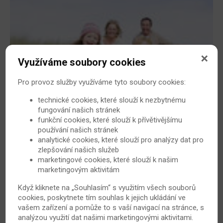
Využíváme soubory cookies
Pro provoz služby využíváme tyto soubory cookies:
Vaše nemoc vám nemusí bránit dostatečně se
technické cookies, které slouží k nezbytnému
věnovat dětem
fungování našich stránek
funkční cookies, které slouží k přívětivějšímu
Vychovávání dětí a starost o rodinu není jednoduchý
používání našich stránek
úkol ani pro zdravého člověka. Pokud trpíte artritidou,
analytické cookies, které slouží pro analýzy dat pro
bude to pro vás znamenat mnoho přemýšlení a
zlepšování našich služeb
plánování navíc. Pokud se ale na vše pečlivě připravíte,
marketingové cookies, které slouží k našim
může mít vaše nemoc na chod rodiny jen minimální vliv.
marketingovým aktivitám
6. 2. 2011
Revmatoidní artritida
Když kliknete na „Souhlasím“ s využitím všech souborů
cookies, poskytnete tím souhlas k jejich ukládání ve
vašem zařízení a pomůže to s vaší navigací na stránce, s
analýzou využití dat našimi marketingovými aktivitami.