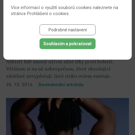
Více informací o využití souborů cookies naleznete na
stránce
Prohlášení o cookies
.
Podrobné nastavení
Souhlasím a pokračovat
Jak poznat nebezpečnou závislost na lécích?
Někteří lidé musejí užívat silné léky proti bolesti.
Většinou si na ně nebezpečnou, život ohrožující
závislost nevypěstují. Jisté riziko ovšem existuje.
26. 10. 2016
Revmatoidní artritida