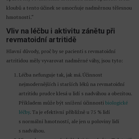
kloubů a tento účinek se umocňuje nadměrnou tělesnou
hmotností.“
Vliv na léčbu i aktivitu zánětu při
revmatoidní artritidě
Hlavní důvody, proč by se pacienti s revmatoidní
artritidou měly vyvarovat nadměrné váhy, jsou tyto:
Léčba nefunguje tak, jak má. Účinnost
nejmodernějších i starších léků na revmatoidní
artritidu prudce klesá u lidí s nadváhou a obezitou.
Příkladem může být snížení účinnosti
biologické
léčby
. Ta je efektivní přibližně u 75 % lidí
s normální hmotností, ale jen u poloviny lidí
s nadváhou.