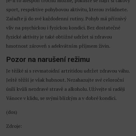
Je-li to alespoň trochu možné, pokuste se najít si takový
sport, respektive pohybovou aktivitu, kterou zvládnete.
Zařaďte ji do své každodenní rutiny. Pohyb má příznivý
vliv na psychickou i fyzickou kondici. Bez dostatečné
fyzické aktivity je také obtížné udržet si zdravou
hmotnost zároveň s adekvátním příjmem živin.
Pozor na narušení režimu
Je těžké si s revmatoidní artritidou udržet zdravou váhu.
Ještě těžší je však hubnout. Nezahazujte své celoroční
úsilí kvůli nezdravé stravě a alkoholu. Užívejte si raději
Vánoce v klidu, se svými blízkým a v dobré kondici.
(dos)
Zdroje: