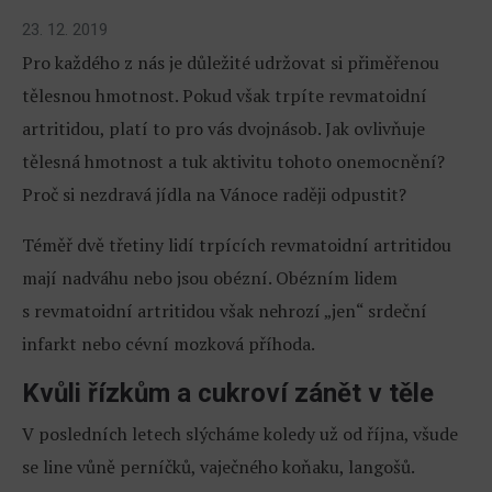
23. 12. 2019
Pro každého z nás je důležité udržovat si přiměřenou
tělesnou hmotnost. Pokud však trpíte revmatoidní
artritidou, platí to pro vás dvojnásob. Jak ovlivňuje
tělesná hmotnost a tuk aktivitu tohoto onemocnění?
Proč si nezdravá jídla na Vánoce raději odpustit?
Téměř dvě třetiny lidí trpících revmatoidní artritidou
mají nadváhu nebo jsou obézní. Obézním lidem
s revmatoidní artritidou však nehrozí „jen“ srdeční
infarkt nebo cévní mozková příhoda.
Kvůli řízkům a cukroví zánět v těle
V posledních letech slýcháme koledy už od října, všude
se line vůně perníčků, vaječného koňaku, langošů.