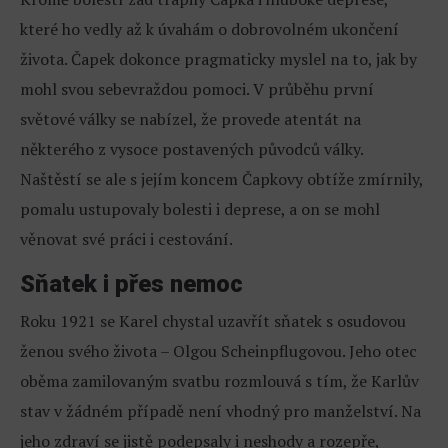
které ho vedly až k úvahám o dobrovolném ukončení
života. Čapek dokonce pragmaticky myslel na to, jak by
mohl svou sebevraždou pomoci. V průběhu první
světové války se nabízel, že provede atentát na
některého z vysoce postavených původců války.
Naštěstí se ale s jejím koncem Čapkovy obtíže zmírnily,
pomalu ustupovaly bolesti i deprese, a on se mohl
věnovat své práci i cestování.
Sňatek i přes nemoc
Roku 1921 se Karel chystal uzavřít sňatek s osudovou
ženou svého života – Olgou Scheinpflugovou. Jeho otec
oběma zamilovaným svatbu rozmlouvá s tím, že Karlův
stav v žádném případě není vhodný pro manželství. Na
jeho zdraví se jistě podepsaly i neshody a rozepře,