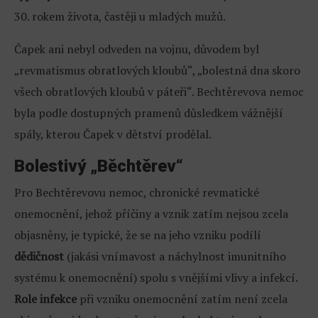
30. rokem života, častěji u mladých mužů.
Čapek ani nebyl odveden na vojnu, důvodem byl
„revmatismus obratlových kloubů“, „bolestná dna skoro
všech obratlových kloubů v páteři“. Bechtěrevova nemoc
byla podle dostupných pramenů důsledkem vážnější
spály, kterou Čapek v dětství prodělal.
Bolestivý „Běchtěrev“
Pro Bechtěrevovu nemoc, chronické revmatické
onemocnění, jehož příčiny a vznik zatím nejsou zcela
objasněny, je typické, že se na jeho vzniku podílí
dědičnost
(jakási vnímavost a náchylnost imunitního
systému k onemocnění) spolu s vnějšími vlivy a infekcí.
Role infekce
při vzniku onemocnění zatím není zcela