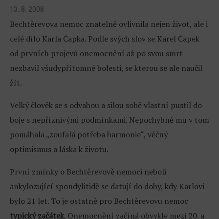
13. 8. 2008
Bechtěrevova nemoc znatelně ovlivnila nejen život, ale i
celé dílo Karla Čapka. Podle svých slov se Karel Čapek
od prvních projevů onemocnění až po svou smrt
nezbavil všudypřítomné bolesti, se kterou se ale naučil
žít.
Velký člověk se s odvahou a silou sobě vlastní pustil do
boje s nepříznivými podmínkami. Nepochybně mu v tom
pomáhala „zoufalá potřeba harmonie“, věčný
optimismus a láska k životu.
První zmínky o Bechtěrevově nemoci neboli
ankylozující spondylitidě se datují do doby, kdy Karlovi
bylo 21 let. To je ostatně pro Bechtěrevovu nemoc
typický začátek
. Onemocnění začíná obvykle mezi 20. a