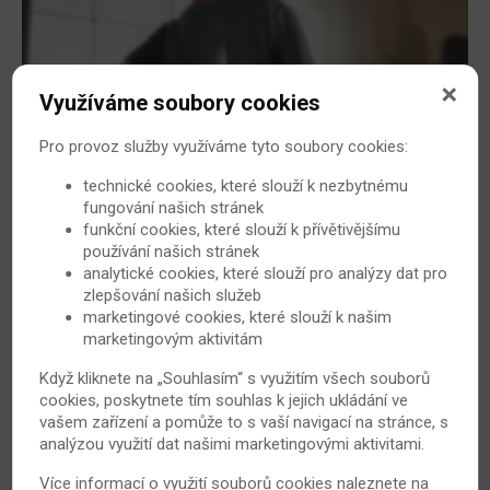
Využíváme soubory cookies
Pro provoz služby využíváme tyto soubory cookies:
Co dělat, když vás bolí v kříži?
Sužuje vás bolest hýždí a zadní strany stehen? Přenáší
technické cookies, které slouží k nezbytnému
fungování našich stránek
se i do oblasti třísel či stydké spony? Komplikuje vám
funkční cookies, které slouží k přívětivějšímu
tato bolest váš běžný pohyb? Přinášíme vám několik
používání našich stránek
tipů, jak vyzrát na bolest křížokyčelního kloubu.
analytické cookies, které slouží pro analýzy dat pro
zlepšování našich služeb
13. 5. 2023
Bechtěrevova nemoc
marketingové cookies, které slouží k našim
marketingovým aktivitám
Když kliknete na „Souhlasím“ s využitím všech souborů
cookies, poskytnete tím souhlas k jejich ukládání ve
vašem zařízení a pomůže to s vaší navigací na stránce, s
analýzou využití dat našimi marketingovými aktivitami.
Více informací o využití souborů cookies naleznete na