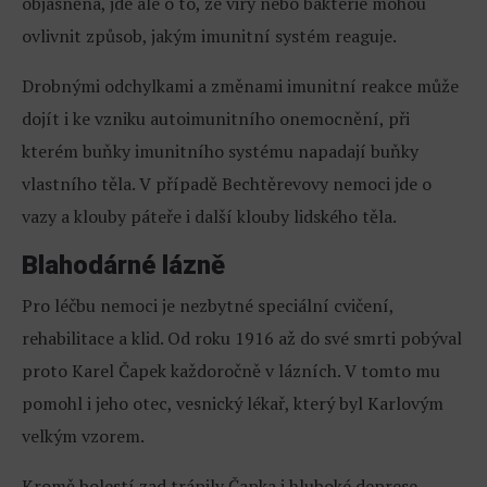
objasněna, jde ale o to, že viry nebo bakterie mohou
ovlivnit způsob, jakým imunitní systém reaguje.
Drobnými odchylkami a změnami imunitní reakce může
dojít i ke vzniku autoimunitního onemocnění, při
kterém buňky imunitního systému napadají buňky
vlastního těla. V případě Bechtěrevovy nemoci jde o
vazy a klouby páteře i další klouby lidského těla.
Blahodárné lázně
Pro léčbu nemoci je nezbytné speciální cvičení,
rehabilitace a klid. Od roku 1916 až do své smrti pobýval
proto Karel Čapek každoročně v lázních. V tomto mu
pomohl i jeho otec, vesnický lékař, který byl Karlovým
velkým vzorem.
Kromě bolestí zad trápily Čapka i hluboké deprese,