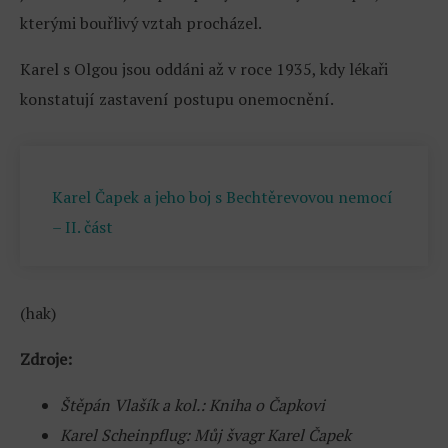
kterými bouřlivý vztah procházel.
Karel s Olgou jsou oddáni až v roce 1935, kdy lékaři
konstatují zastavení postupu onemocnění.
Karel Čapek a jeho boj s Bechtěrevovou nemocí
– II. část
(hak)
Zdroje:
Štěpán Vlašík a kol.: Kniha o Čapkovi
Karel Scheinpflug: Můj švagr Karel Čapek