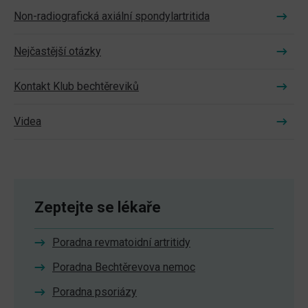
Non-radiografická axiální spondylartritida
Nejčastější otázky
Kontakt Klub bechtěreviků
Videa
Zeptejte se lékaře
Poradna revmatoidní artritidy
Poradna Bechtěrevova nemoc
Poradna psoriázy