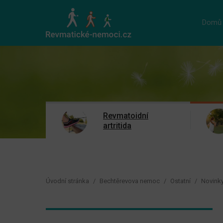
Domů
Revmatoidní
artritida
Úvodní stránka
Bechtěrevova nemoc
Ostatní
Novink