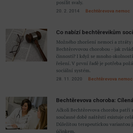
posílit svaly.
20. 2. 2014
Bechtěrevova nemoc
Co nabízí bechtěrevikům soci
Možného zhoršení nemoci a ztráty s
Bechtěrevovou chorobou – jak zvlá
činnosti? I když se mnoho okolností
řešení. V první řadě je potřeba požá
sociální systém.
28. 11. 2020
Bechtěrevova nemoc
Bechtěrevova choroba: Cílená
Ačkoli Bechtěrevova choroba patří m
současné době naštěstí existuje celá 
Důležitou terapeutickou variantou js
účinkem.