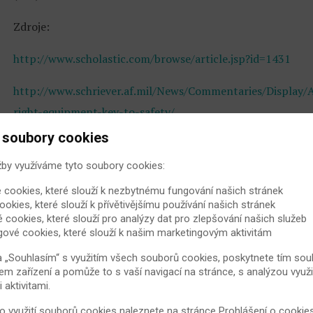
Zdroje:
http://www.scholastic.com/browse/article.jsp?id=1431
http://www.schriever.af.mil/News/Commentaries/Display/A
right-equipment-key-to-safety/
 soubory cookies
https://myhealth.alberta.ca/Alberta/Pages/winter-sport-a
žby využíváme tyto soubory cookies:
https://www.nature.com/articles/nrrheum.2017.75
 cookies, které slouží k nezbytnému fungování našich stránek
ookies, které slouží k přívětivějšímu používání našich stránek
https://www.ncbi.nlm.nih.gov/pubmed/18937522
é cookies, které slouží pro analýzy dat pro zlepšování našich služeb
gové cookies, které slouží k našim marketingovým aktivitám
a „Souhlasím“ s využitím všech souborů cookies, poskytnete tím souh
Hodnocení článku:
(210 hodnocení - 
em zařízení a pomůže to s vaší navigací na stránce, s analýzou využi
aktivitami.
 o využití souborů cookies naleznete na stránce
Prohlášení o cookie