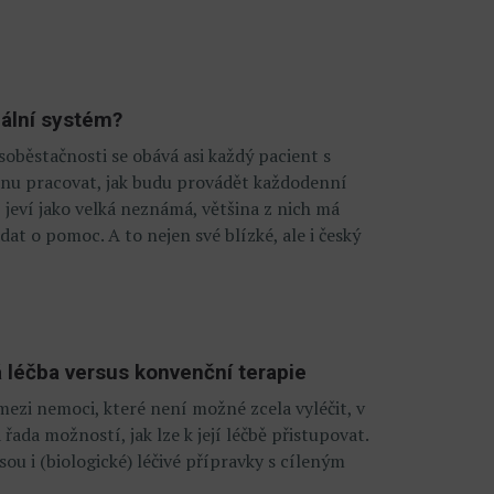
ální systém?
oběstačnosti se obává asi každý pacient s
dnu pracovat, jak budu provádět každodenní
 jeví jako velká neznámá, většina z nich má
dat o pomoc. A to nejen své blízké, ale i český
 léčba versus konvenční terapie
ezi nemoci, které není možné zcela vyléčit, v
řada možností, jak lze k její léčbě přistupovat.
ou i (biologické) léčivé přípravky s cíleným