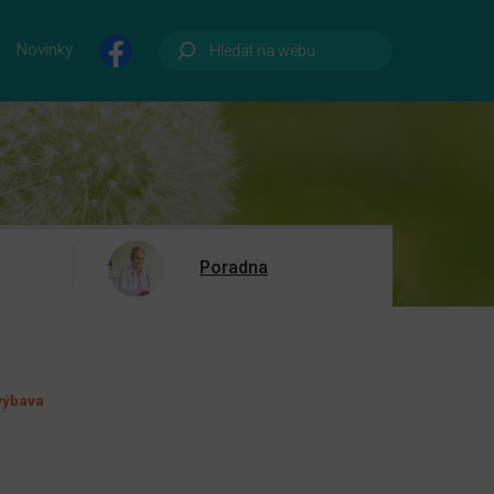
Novinky
Poradna
 výbava