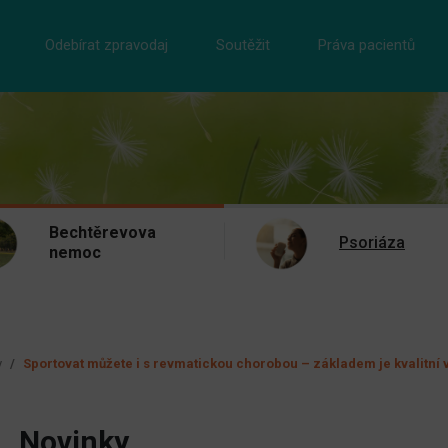
Odebírat zpravodaj
Soutěžit
Práva pacientů
Bechtěrevova
Psoriáza
nemoc
y
Sportovat můžete i s revmatickou chorobou – základem je kvalitní
Novinky