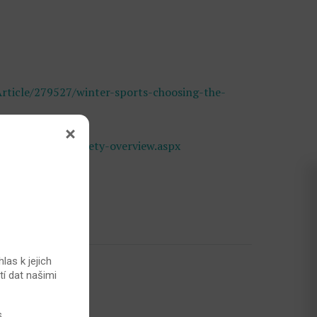
rticle/279527/winter-sports-choosing-the-
nd-recreation-safety-overview.aspx
las k jejich
3,1 z 5)
tí dat našimi
s
.