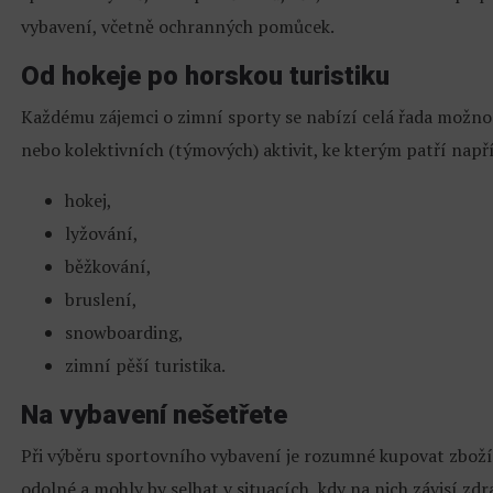
vybavení, včetně ochranných pomůcek.
Od hokeje po horskou turistiku
Každému zájemci o zimní sporty se nabízí celá řada možnost
nebo kolektivních (týmových) aktivit, ke kterým patří např
hokej,
lyžování,
běžkování,
bruslení,
snowboarding,
zimní pěší turistika.
Na vybavení nešetřete
Při výběru sportovního vybavení je rozumné kupovat zboží 
odolné a mohly by selhat v situacích, kdy na nich závisí zdr