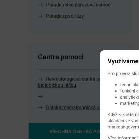
Poradna Bechtěrevova nemoc
Poradna psoriázy
Centra pomoci
Využíváme
Pro provoz slu
Revmatologická centra pro
technické
biologickou léčbu
funkční c
analytick
marketin
Dětská revmatologická centra
Když kliknete n
ukládání ve vaš
marketingovými 
VŠECHNA CENTRA POMOCI
Více informací