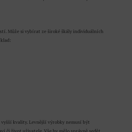
í. Může si vybírat ze široké škály individuálních
íklad:
vyšší kvality. Levnější výrobky nemusí být
aví či život uživatele. Vše by mělo správně sedět,