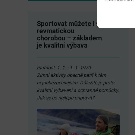
Sportovat můžete i s
revmatickou
chorobou – základem
je kvalitní výbava
Platnost: 1. 1. - 1. 1. 1970
Zimní aktivity obecně patří k těm
nejnebezpečnějším. Důležité je proto
kvalitní vybavení a ochranné pomůcky.
Jak se co nejlépe připravit?