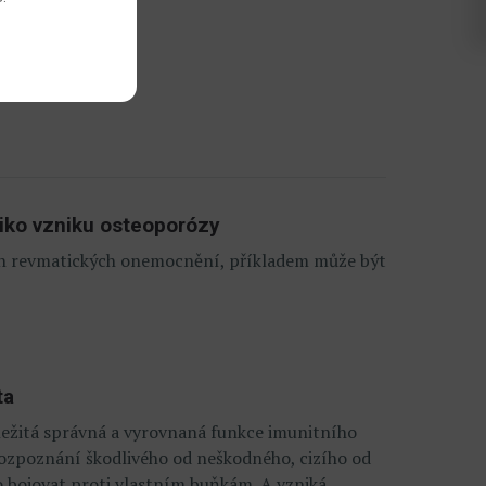
ek
ziko vzniku osteoporózy
ých revmatických onemocnění, příkladem může být
ta
ležitá správná a vyrovnaná funkce imunitního
 rozpoznání škodlivého od neškodného, cizího od
o bojovat proti vlastním buňkám. A vzniká