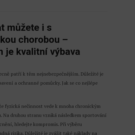
t můžete i s
ckou chorobou –
 je kvalitní výbava
ecně patří k těm nejnebezpečnějším. Důležité je
bavení a ochranné pomůcky. Jak se co nejlépe
 že fyzická nečinnost vede k mnoha chronickým
u. Na druhou stranu vzniká následkem sportování
cnění, hledejte kompromis. Při výběru
dná rizika. Důležité je zvážit také náklady na