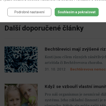
Další člán
Podrobné nastavení
Souhlasím a pokračovat
Další doporučené články
Bechtěrevici mají zvýšené ri
Kosti jsou cílem různých zánětliv
artritida či Bechtěrevova choroba.
31. 10. 2012
Bechtěrevova nemoc
Když se vzbouří vlastní imuni
Pro náš organismus je nesmírně dů
systému. Jeho základní činností je
vlastního. Někdy ale může začít těl