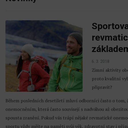
Sportova
revmati
základem
6. 3. 2018
Zimní aktivity ob
proto kvalitní vy
připravit?
Během posledních desetiletí mluví odborníci často o tom,
onemocněním, která často souvisejí s nadváhou až obezito
spousta zranění. Pokud vás trápí nějaké revmatické onemo
sportu vždy mějte na paměti svůj věk, zdravotní stav i přípa