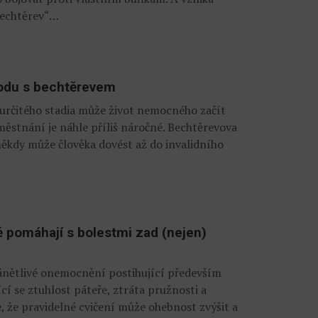
bechtěrev“…
hodu s bechtěrevem
 určitého stadia může život nemocného začít
městnání je náhle příliš náročné. Bechtěrevova
někdy může člověka dovést až do invalidního
ě pomáhají s bolestmi zad (nejen)
ánětlivé onemocnění postihující především
cí se ztuhlost páteře, ztráta pružnosti a
 že pravidelné cvičení může ohebnost zvýšit a