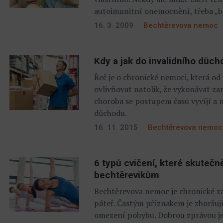
autoimunitní onemocnění, třeba „
16. 3. 2009
Bechtěrevova nemoc
Kdy a jak do invalidního důc
Řeč je o chronické nemoci, která od
ovlivňovat natolik, že vykonávat za
choroba se postupem času vyvíjí a 
důchodu.
16. 11. 2015
Bechtěrevova nemoc
6 typů cvičení, které skutečn
bechtěrevikům
Bechtěrevova nemoc je chronické z
páteř. Častým příznakem je zhoršují
omezení pohybu. Dobrou zprávou je,