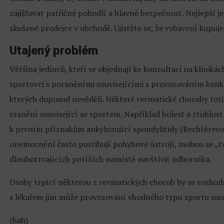
zajišťovat patřičné pohodlí a hlavně bezpečnost. Nejlepší 
zkušené prodejce v obchodě. Ujistěte se, že vybavení kupu
Utajený problém
Většina jedinců, kteří se objednají ke konzultaci na kliniká
sportovci s poraněními souvisejícími s provozováním kon
kterých doposud nevěděli. Některé revmatické choroby tot
zranění související se sportem. Například bolest a ztuhlos
k prvním příznakům ankylozující spondylitidy (Bechtěrevo
onemocnění často postihují pohybové ústrojí, mohou se „tvář
dlouhotrvajících potížích namístě navštívit odborníka.
Osoby trpící některou z revmatických chorob by se rozho
s lékařem jim může provozování vhodného typu sportu nao
(hah)