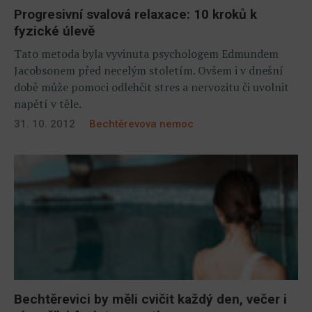
Progresivní svalová relaxace: 10 kroků k
fyzické úlevě
Tato metoda byla vyvinuta psychologem Edmundem
Jacobsonem před necelým stoletím. Ovšem i v dnešní
době může pomoci odlehčit stres a nervozitu či uvolnit
napětí v těle.
31. 10. 2012
Bechtěrevova nemoc
Bechtěrevici by měli cvičit každý den, večer i