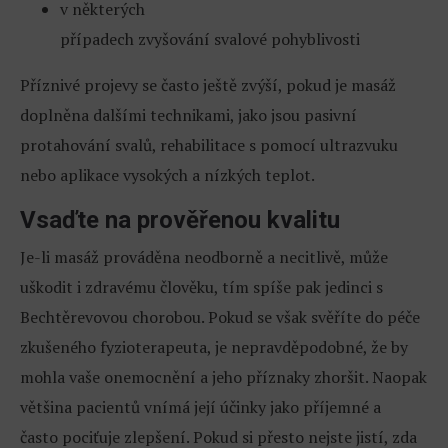
v některých
případech zvyšování svalové pohyblivosti
Příznivé projevy se často ještě zvýší, pokud je masáž
doplněna dalšími technikami, jako jsou pasivní
protahování svalů, rehabilitace s pomocí ultrazvuku
nebo aplikace vysokých a nízkých teplot.
Vsaďte na prověřenou kvalitu
Je-li masáž prováděna neodborně a necitlivě, může
uškodit i zdravému člověku, tím spíše pak jedinci s
Bechtěrevovou chorobou. Pokud se však svěříte do péče
zkušeného fyzioterapeuta, je nepravděpodobné, že by
mohla vaše onemocnění a jeho příznaky zhoršit. Naopak
většina pacientů vnímá její účinky jako příjemné a
často pociťuje zlepšení. Pokud si přesto nejste jistí, zda