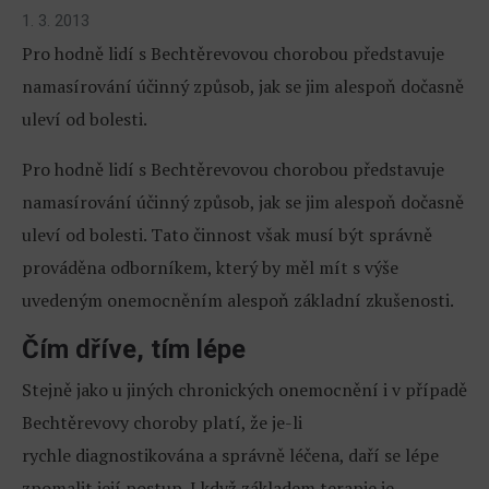
1. 3. 2013
Pro hodně lidí s Bechtěrevovou chorobou představuje
namasírování účinný způsob, jak se jim alespoň dočasně
uleví od bolesti.
Pro hodně lidí s Bechtěrevovou chorobou představuje
namasírování účinný způsob, jak se jim alespoň dočasně
uleví od bolesti. Tato činnost však musí být správně
prováděna odborníkem, který by měl mít s výše
uvedeným onemocněním alespoň základní zkušenosti.
Čím dříve, tím lépe
Stejně jako u jiných chronických onemocnění i v případě
Bechtěrevovy choroby platí, že je-li
rychle diagnostikována a správně léčena, daří se lépe
zpomalit její postup. I když základem terapie je