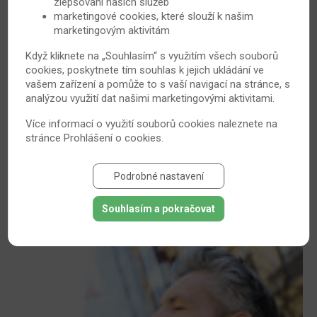
zlepšování našich služeb
marketingové cookies, které slouží k našim
marketingovým aktivitám
Když kliknete na „Souhlasím“ s využitím všech souborů
Podpořte klouby správným jídelníčkem
cookies, poskytnete tím souhlas k jejich ukládání ve
Ztuhlá záda a kyčle, bolesti kloubů či únava. Každý se
vašem zařízení a pomůže to s vaší navigací na stránce, s
analýzou využití dat našimi marketingovými aktivitami.
někdy takhle cítí, jsou však bohužel lidé, pro které je
tento stav každodenní realitou. Bechtěrevova choroba
Více informací o využití souborů cookies naleznete na
neboli ankylozující spondylitida je chronické zánětlivé
stránce
Prohlášení o cookies
.
onemocnění kloubů spadající do kategorie
revmatických chorob, které nemocným umí připravit
Podrobné nastavení
nepříjemné chvilky.
10. 9. 2011
Bechtěrevova nemoc
Souhlasím a pokračovat