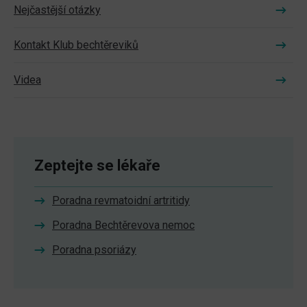
Nejčastější otázky
Kontakt Klub bechtěreviků
Videa
Zeptejte se lékaře
Poradna revmatoidní artritidy
Poradna Bechtěrevova nemoc
Poradna psoriázy