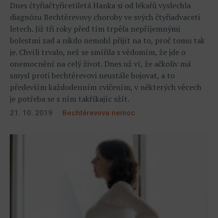
Dnes čtyřiačtyřicetiletá Hanka si od lékařů vyslechla
diagnózu Bechtěrevovy choroby ve svých čtyřiadvaceti
letech. Již tři roky před tím trpěla nepříjemnými
bolestmi zad a nikdo nemohl přijít na to, proč tomu tak
je. Chvíli trvalo, než se smířila s vědomím, že jde o
onemocnění na celý život. Dnes už ví, že ačkoliv má
smysl proti bechtěrevovi neustále bojovat, a to
především každodenním cvičením, v některých věcech
je potřeba se s ním takříkajíc sžít.
21. 10. 2019
Bechtěrevova nemoc