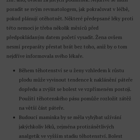
poradit se svým revmatologem, jak pokračovat v léčbě,
pokud plánují otěhotnět. Některé předepsané léky proti
této nemoci je třeba několik měsíců před
předpokládaným datem početí vysadit. Žena ovšem
nesmí preparáty přestat brát bez toho, aniž by o tom
nejdříve informovala svého lékaře.
Během těhotenství se u ženy vzhledem k růstu
plodu může vyvinout tendence k naklánění páteře
dopředu a zvýšit se bolest ve vzpřímeném postoji.
Použití těhotenského pásu pomůže rozložit zátěž
na větší část páteře.
Budoucí maminka by se měla vyhýbat užívání
jakýchkoliv léků, zejména protizánětlivých
analgetik ve vyšším stadiu těhotenství. Bolest