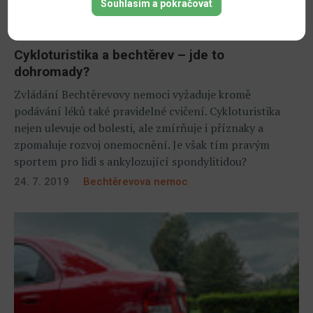
Souhlasím a pokračovat
Cykloturistika a bechtěrev – jde to
dohromady?
Zvládání Bechtěrevovy nemoci vyžaduje kromě
podávání léků také pravidelné cvičení. Cykloturistika
nejen ulevuje od bolesti, ale zmírňuje i příznaky a
zpomaluje rozvoj onemocnění. Je však tím pravým
sportem pro lidi s ankylozující spondylitidou?
24. 7. 2019
Bechtěrevova nemoc