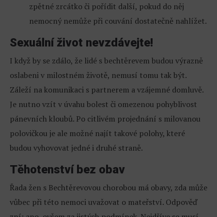
zpětné zrcátko či pořídit další, pokud do něj
nemocný nemůže při couvání dostatečně nahlížet.
Sexuální život nevzdávejte!
I když by se zdálo, že lidé s bechtěrevem budou výrazně
oslabeni v milostném životě, nemusí tomu tak být.
Záleží na komunikaci s partnerem a vzájemné domluvě.
Je nutno vzít v úvahu bolest či omezenou pohyblivost
pánevních kloubů. Po citlivém projednání s milovanou
polovičkou je ale možné najít takové polohy, které
budou vyhovovat jedné i druhé straně.
Těhotenství bez obav
Řada žen s Bechtěrevovou chorobou má obavy, zda může
vůbec při této nemoci uvažovat o mateřství. Odpověď
zní: ano, ovšem za jistých podmínek. Nejdříve se musí