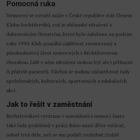
Pomocná ruka
Nemocný se rovněž může v České republice stát členem
Klubu bechtěreviků, což je občanské sdružení s
dobrovolným členstvím, které bylo založeno na podzim
roku 1990. Klub pomáhá zajišťovat rovnocenný a
plnohodnotný život nemocných s Běchtěrevovou
chorobou. Lidé v něm sdružení mohou být ale i příbuzní
či přátelé pacientů. Všichni se mohou zúčastňovat řady
společenských, kulturních, sportovních a edukačních
akcí.
Jak to řešit v zaměstnání
Bechtěrevikovi vyvstane v souvislosti s nemocí často
také řada problémů v práci. Ráno musí dříve vstávat,
neboť trvá déle, než se mu podaří rozhýbat ztuhlé