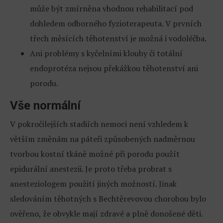
může být zmírněna vhodnou rehabilitací pod
dohledem odborného fyzioterapeuta. V prvních
třech měsících těhotenství je možná i vodoléčba.
Ani problémy s kyčelními klouby či totální
endoprotéza nejsou překážkou těhotenství ani
porodu.
Vše normální
V pokročilejších stadiích nemoci není vzhledem k
větším změnám na páteři způsobených nadměrnou
tvorbou kostní tkáně možné při porodu použít
epidurální anestezii. Je proto třeba probrat s
anesteziologem použití jiných možností. Jinak
sledováním těhotných s Bechtěrevovou chorobou bylo
ověřeno, že obvykle mají zdravé a plně donošené děti.