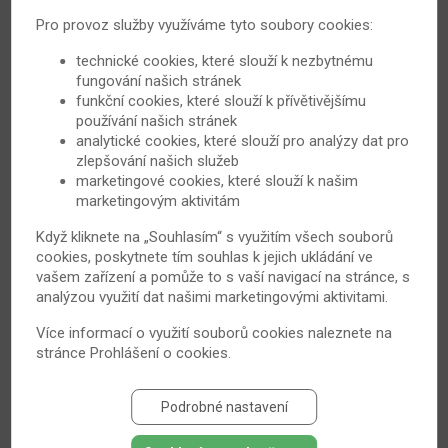
Pro provoz služby využíváme tyto soubory cookies:
technické cookies, které slouží k nezbytnému
fungování našich stránek
S bechtěrevem až na papežský stolec
funkční cookies, které slouží k přívětivějšímu
používání našich stránek
Ač se může zdát ankylozující spondylitida neboli
analytické cookies, které slouží pro analýzy dat pro
Bechtěrevova choroba velmi limitujícím onemocněním,
zlepšování našich služeb
lze i s tímto hendikepem dokázat velké věci. Jedním ze
marketingové cookies, které slouží k našim
slavných pacientů byl i papež Jan Pavel II. Narodil se 18.
marketingovým aktivitám
května 1920 v polských Wadowicích pod jménem Karol
Když kliknete na „Souhlasím“ s využitím všech souborů
Józef Wojtyła...
cookies, poskytnete tím souhlas k jejich ukládání ve
4. 4. 2010
Bechtěrevova nemoc
vašem zařízení a pomůže to s vaší navigací na stránce, s
analýzou využití dat našimi marketingovými aktivitami.
Více informací o využití souborů cookies naleznete na
stránce
Prohlášení o cookies
.
Podrobné nastavení