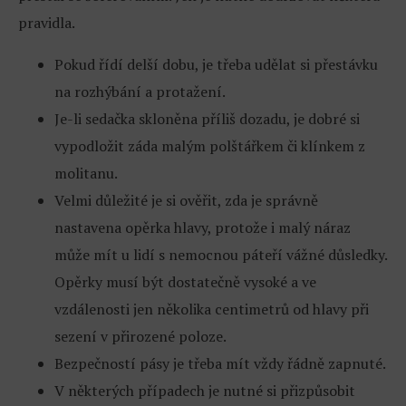
pravidla.
Pokud řídí delší dobu, je třeba udělat si přestávku
na rozhýbání a protažení.
Je-li sedačka skloněna příliš dozadu, je dobré si
vypodložit záda malým polštářkem či klínkem z
molitanu.
Velmi důležité je si ověřit, zda je správně
nastavena opěrka hlavy, protože i malý náraz
může mít u lidí s nemocnou páteří vážné důsledky.
Opěrky musí být dostatečně vysoké a ve
vzdálenosti jen několika centimetrů od hlavy při
sezení v přirozené poloze.
Bezpečností pásy je třeba mít vždy řádně zapnuté.
V některých případech je nutné si přizpůsobit