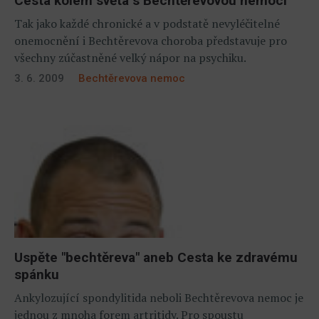
Cesta kolem světa s Bechtěrevovou nemocí
Tak jako každé chronické a v podstatě nevyléčitelné
onemocnění i Bechtěrevova choroba představuje pro
všechny zúčastněné velký nápor na psychiku.
3. 6. 2009
Bechtěrevova nemoc
Uspěte "bechtěreva" aneb Cesta ke zdravému
spánku
Ankylozující spondylitida neboli Bechtěrevova nemoc je
jednou z mnoha forem artritidy. Pro spoustu