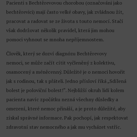
Pacienti s Bechtěrevovou chorobou (označováni jako
bechtěrevici) mají často velké obavy, jak zvládnou žít,
pracovat a radovat se ze života s touto nemocí. Stačí
však dodržovat několik pravidel, která jim mohou
pomoci vyhnout se mnoha nepříjemnostem.
Člověk, který se dozví diagnózu Bechtěrevovy
nemoci, se může začít cítit vyčleněný z kolektivu,
osamocený a méněcenný. Důležité je o nemoci hovořit
jak s rodinou, tak s přáteli. Jedno přísloví říká „Sdílená
bolest je poloviční bolest!“. Nejbližší okruh lidí kolem
pacienta navíc zpočátku nezná všechny důsledky a
omezení, které nemoc přináší, a je proto důležité, aby
získal správné informace. Pak pochopí, jak respektovat
zdravotní stav nemocného a jak mu vycházet vstříc.