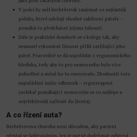
jako před začátkem choroby.
V práci by měl bechtěrevik zaujímat co nejčastěji
polohy, které udržují vhodné zakřivení páteře –
pomáhá to předcházet jejímu tuhnutí.
Dále je praktické domluvit se s kolegy tak, aby
nemusel vykonávat činnost příliš zatěžující jeho
páteř. Pracoviště se dá uspořádat z ergonomického
hlediska, tedy aby to pro nemocného bylo více
pohodlné a méně ho to omezovalo. Zhodnotit toto
uspořádání může odborník – ergoterapeut
(nelékař pomáhající nemocným se co nejlépe a
nejefektivněji začlenit do života).
A co řízení auta?
Bechtěrevova choroba není důvodem, aby pacient
přestal se šoférováním. Jen je nutné dodržovat některá