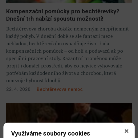
Kompenzační pomůcky pro bechtěreviky?
Dnešní trh nabízí spoustu možností!
Bechtěrevova choroba dokáže nemocným znepříjemnit
každý pohyb. V dnešní době se ale fantazii meze
nekladou, bechtěrevikům usnadňuje život řada
kompenzačních pomůcek – od holí a podavačů až po
speciální pracovní stoly. Razantní proměnou může
projít i domácí prostředí, aby co nejvíce vyhovovalo
potřebám každodenního života s chorobou, která
omezuje hybnost kloubů.
22. 4. 2020
Bechtěrevova nemoc
Využíváme soubory cookies