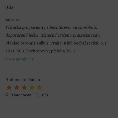
(tda)
Zdroje:
Příručka pro pacienty s Bechtěrevovou chorobou:
doporučená léčba, užitečná cvičení, praktické rady
.
Překlad Jaromír Fajkus. Praha: Klub bechtěreviků, o. s.,
2011. 30 s. Bechtěrevik; příloha 2011.
www.google.cz
Hodnocení článku:
(213 hodnocení - 3,1 z 5)