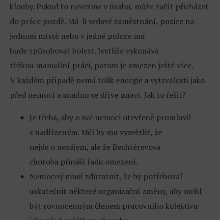
klouby. Pokud to nevezme v úvahu, může začít přicházet
do práce pozdě. Má-li sedavé zaměstnání, pozice na
jednom místě nebo v jedné poloze mu
bude způsobovat bolest. Jestliže vykonává
těžkou manuální práci, potom je omezen ještě více.
V každém případě nemá tolik energie a vytrvalosti jako
před nemocí a snadno se dříve unaví. Jak to řešit?
Je třeba, aby o své nemoci otevřeně promluvil
s nadřízeným. Měl by mu vysvětlit, že
nejde o nezájem, ale že Bechtěrevova
choroba přináší řadu omezení.
Nemocný musí zdůraznit, že by potřeboval
uskutečnit některé organizační změny, aby mohl
být rovnocenným členem pracovního kolektivu