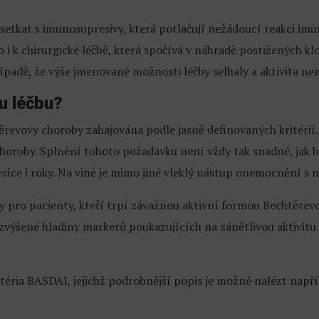
etkat s imunosupresivy, která potlačují nežádoucí reakci i
i k chirurgické léčbě, která spočívá v náhradě postižených kl
ípadě, že výše jmenované možnosti léčby selhaly a aktivita nem
u léčbu?
těrevovy choroby zahajována podle jasně definovaných kritérií
 choroby. Splnění tohoto požadavku není vždy tak snadné, jak 
ce i roky. Na vině je mimo jiné vleklý nástup onemocnění s n
ny pro pacienty, kteří trpí závažnou aktivní formou Bechtěrev
zvýšené hladiny markerů poukazujících na zánětlivou aktivitu
téria BASDAI, jejichž podrobnější popis je možné nalézt napří