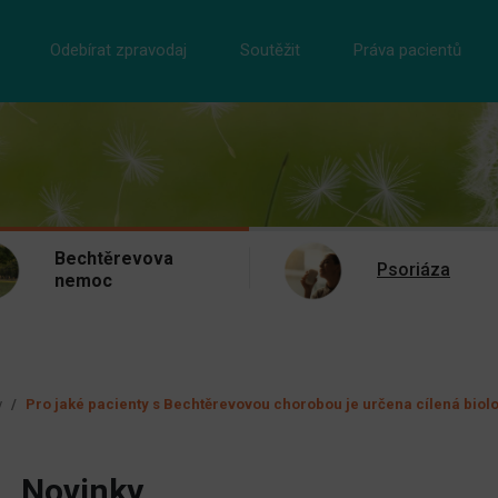
Odebírat zpravodaj
Soutěžit
Práva pacientů
Bechtěrevova
Psoriáza
nemoc
y
Pro jaké pacienty s Bechtěrevovou chorobou je určena cílená biol
Novinky