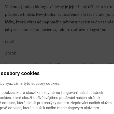
Velkou výhodou biologické léčby je její cílený účinek a s t
působících léků. Nevýhodou samozřejmě zůstává stále poměr
léčby, která výrazně napomáhá návratu pacienta do standar
jak pro samotného pacienta, tak pro zdravotní systém.
(eub)
Zdroj:
https://attra.registry.cz/res/file/attra/analyzy/attra-as-2
 soubory cookies
https://www.revmatologicka-spolecnost.cz/centra-pro-bio
žby využíváme tyto soubory cookies:
http://www.remedia.cz/Archiv-rocniku/Rocnik-2019/3-201
 cookies, které slouží k nezbytnému fungování našich stránek
ookies, které slouží k přívětivějšímu používání našich stránek
https://www.revma-
é cookies, které slouží pro analýzy dat pro zlepšování našich služeb
online.cz/storage/fm/Biologick%C3%A1%20l%C3%A9%
gové cookies, které slouží k našim marketingovým aktivitám