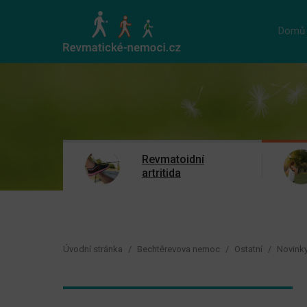
Domů
Revmatoidní
artritida
Úvodní stránka
Bechtěrevova nemoc
Ostatní
Novink