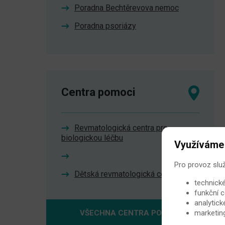
Poradna Bechtěrevova nemoc
Poradna psoriázy
Centra pomoci
Revmatologická centra pro
biologickou léčbu
Využíváme
Pro provoz slu
Dětská revmatologická centra
technické
funkční c
analytick
VŠECHNA CENTRA POMOCI
marketin