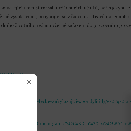
ím související i menší rozsah nežádoucích účinků, než s jakým
ně vysoká cena, pohybující se v řádech statisíců na jednoho 
dního životního režimu včetně zařazení do pracovního procesu
0160401.pdf
logickou-lecbu/
9/Sekukinumab-v-lecbe-ankylozujici-spondylitidy/e-2Fq-2Ln-
C4%8Dba%20non%20radiografick%C3%BDch%20axi%C3%A1ln