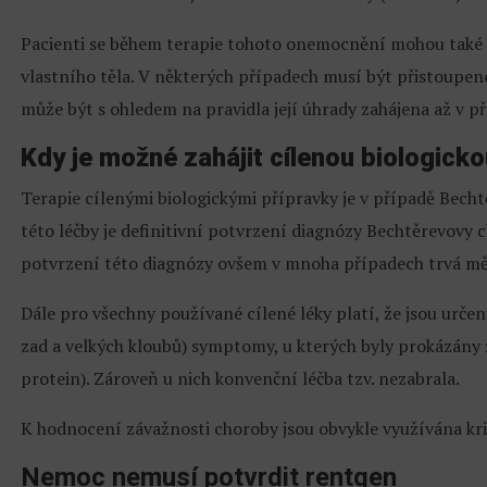
Pacienti se během terapie tohoto onemocnění mohou také s
vlastního těla. V některých případech musí být přistoupeno 
může být s ohledem na pravidla její úhrady zahájena až v př
Kdy je možné zahájit cílenou biologicko
Terapie cílenými biologickými přípravky je v případě Bech
této léčby je definitivní potvrzení diagnózy Bechtěrevovy
potvrzení této diagnózy ovšem v mnoha případech trvá měsí
Dále pro všechny používané cílené léky platí, že jsou urče
zad a velkých kloubů) symptomy, u kterých byly prokázány 
protein). Zároveň u nich konvenční léčba tzv. nezabrala.
K hodnocení závažnosti choroby jsou obvykle využívána kri
Nemoc nemusí potvrdit rentgen