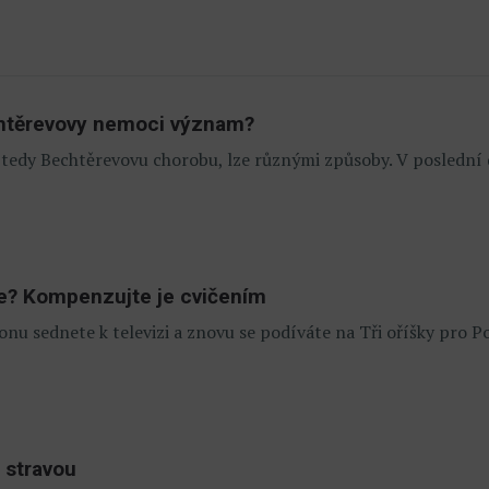
echtěrevovy nemoci význam?
u, tedy Bechtěrevovu chorobu, lze různými způsoby. V poslední 
ze? Kompenzujte je cvičením
onu sednete k televizi a znovu se podíváte na Tři oříšky pro 
 stravou