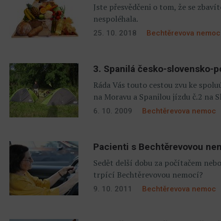
Jste přesvědčeni o tom, že se zba
nespoléhala.
25. 10. 2018
Bechtěrevova nemoc
3. Spanilá česko-slovensko-po
Ráda Vás touto cestou zvu ke spoluúč
na Moravu a Spanilou jízdu č.2 na S
6. 10. 2009
Bechtěrevova nemoc
Pacienti s Bechtěrevovou nem
Sedět delší dobu za počítačem nebo 
trpící Bechtěrevovou nemocí?
9. 10. 2011
Bechtěrevova nemoc