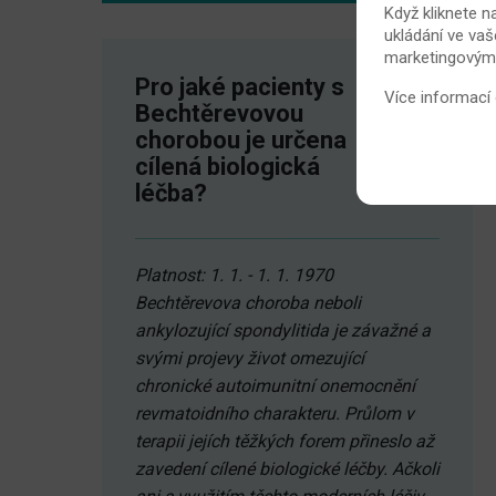
Když kliknete n
ukládání ve vaš
marketingovými 
Pro jaké pacienty s
Více informací
Bechtěrevovou
chorobou je určena
cílená biologická
léčba?
Platnost: 1. 1. - 1. 1. 1970
Bechtěrevova choroba neboli
ankylozující spondylitida je závažné a
svými projevy život omezující
chronické autoimunitní onemocnění
revmatoidního charakteru. Průlom v
terapii jejích těžkých forem přineslo až
zavedení cílené biologické léčby. Ačkoli