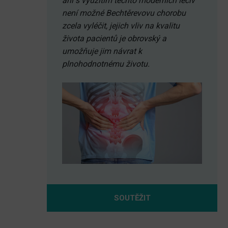
ani s využitím těchto moderních léčiv
není možné Bechtěrevovu chorobu
zcela vyléčit, jejich vliv na kvalitu
života pacientů je obrovský a
umožňuje jim návrat k
plnohodnotnému životu.
SOUTĚŽIT