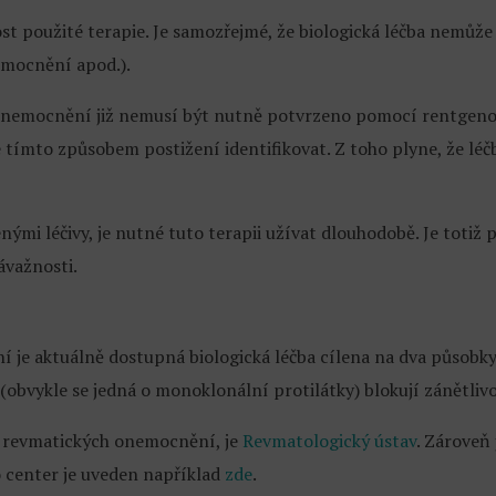
t použité terapie. Je samozřejmé, že biologická léčba nemůže 
emocnění apod.).
e onemocnění již nemusí být nutně potvrzeno pomocí rentgenov
tímto způsobem postižení identifikovat. Z toho plyne, že léčb
ými léčivy, je nutné tuto terapii užívat dlouhodobě. Je totiž 
ávažnosti.
e aktuálně dostupná biologická léčba cílena na dva působky
(obvykle se jedná o monoklonální protilátky) blokují zánětlivo
u revmatických onemocnění, je
Revmatologický ústav
. Zároveň
 center je uveden například
zde
.