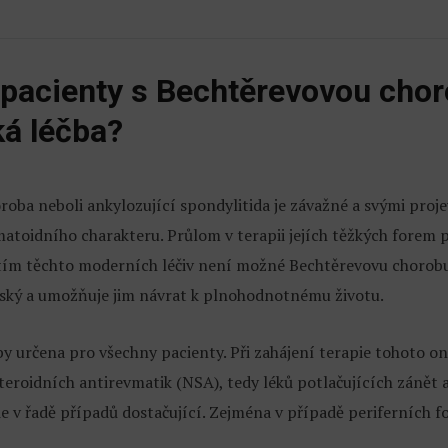
 pacienty s Bechtěrevovou chor
ká léčba?
oba neboli ankylozující spondylitida je závažné a svými proj
oidního charakteru. Průlom v terapii jejích těžkých forem při
itím těchto moderních léčiv není možné Bechtěrevovu chorobu zce
vský a umožňuje jim návrat k plnohodnotnému životu.
oby určena pro všechny pacienty. Při zahájení terapie tohoto
eroidních antirevmatik (NSA), tedy léků potlačujících zánět 
ie v řadě případů dostačující. Zejména v případě periferních 