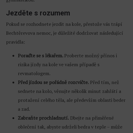
Jezděte s rozumem
Pokud se rozhodnete jezdit na kole, přestože vás trápí
Bechtěrevova nemoc, je důležité dodržovat následující
pravidla:
Poraďte se s lékařem.
Proberte možný přínos i
rizika jízdy na kole ve vašem případě s
revmatologem.
Před jízdou se pořádně rozcvičte.
Před tím, než
sednete na kolo, věnujte několik minut zahřátí a
protažení celého těla, ale především oblasti beder
a zad.
Zabraňte prochladnutí.
Dbejte na přiměřené
oblečení tak, abyste udrželi bedra v teple – může