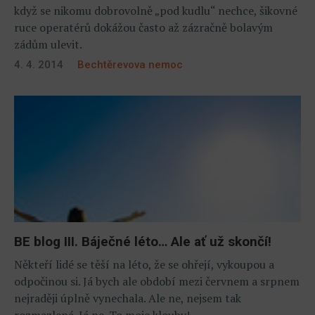
když se nikomu dobrovolně „pod kudlu“ nechce, šikovné
ruce operatérů dokážou často až zázračně bolavým
zádům ulevit.
4. 4. 2014
Bechtěrevova nemoc
BE blog III. Báječné léto… Ale ať už skončí!
Někteří lidé se těší na léto, že se ohřejí, vykoupou a
odpočinou si. Já bych ale období mezi červnem a srpnem
nejraději úplně vynechala. Ale ne, nejsem tak
rozmazlená. Já ne. To moje klouby!