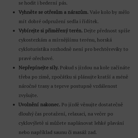
se hodit i bederní pás.
Vyhněte se otřesům a nárazům.
Vaše kolo by mělo
mít dobré odpružení sedla i řídítek.
Vybírejte si přiměřený terén.
Dejte přednost spíše
cykostezkám a mírnějšímu terénu, horská
cykloturistika rozhodně není pro bechtěreviky to
pravé ořechové.
Nepřepínejte síly.
Pokud s jízdou na kole začínáte
třeba po zimě, zpočátku si plánujte kratší a méně
náročné trasy a teprve postupně vzdálenost
zvyšujte.
Uvolnění nakonec.
Po jízdě věnujte dostatečně
dlouhý čas protažení, relaxaci, na večer po
cyklovýletě si můžete naplánovat lehké plavání
nebo například saunu či masáž zad.