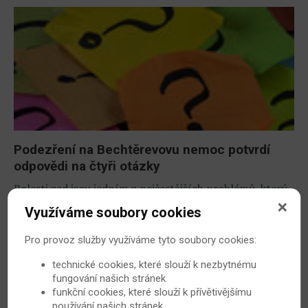
Podezření na Bechtěrevovu nemoc potvrdí
odpovědi na čtyři otázky
Bolesti zad jsou jedním z nejčastějších problémů, který
trápí dospělou populaci.
Využíváme soubory cookies
1. 7. 2012
Bechtěrevova nemoc
Pro provoz služby využíváme tyto soubory cookies:
technické cookies, které slouží k nezbytnému
fungování našich stránek
funkční cookies, které slouží k přívětivějšímu
používání našich stránek