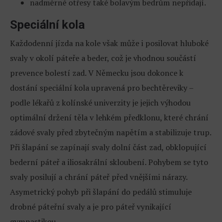
nadměrné otřesy také bolavým bedrům nepřidají.
Speciální kola
Každodenní jízda na kole však může i posilovat hluboké
svaly v okolí páteře a beder, což je vhodnou součástí
prevence bolestí zad. V Německu jsou dokonce k
dostání speciální kola upravená pro bechtěreviky –
podle lékařů z kolínské univerzity je jejich výhodou
optimální držení těla v lehkém předklonu, které chrání
zádové svaly před zbytečným napětím a stabilizuje trup.
Při šlapání se zapínají svaly dolní část zad, obklopující
bederní páteř a iliosakrální skloubení. Pohybem se tyto
svaly posilují a chrání páteř před vnějšími nárazy.
Asymetrický pohyb při šlapání do pedálů stimuluje
drobné páteřní svaly a je pro páteř vynikající
gymnastikou.