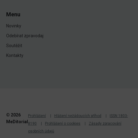
Menu
Novinky
Odebírat zpravodaj
Soutěžit
Kontakty
© 2026
Prohlášení
Hlášení nežádoucích příhod
ISSN 1803-
MeDitorial
8190
Prohlášení o cookies
Zásady zpracování
osobních údajů