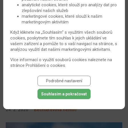
analytické cookies, které slouží pro analýzy dat pro
zlepšování našich služeb
marketingové cookies, které slouží k našim
marketingovým aktivitám
Když kliknete na „Souhlasím“ s využitím všech souborů
Cílená léčba i konvenční terapie při léčbě
cookies, poskytnete tím souhlas k jejich ukládání ve
Bechtěrevovy nemoci
vašem zařízení a pomůže to s vaší navigací na stránce, s
analýzou využití dat našimi marketingovými aktivitami.
Bechtěrevova choroba je celoživotní onemocnění, u
Více informací o využití souborů cookies naleznete na
kterého je léčebným cílem zbavit pacienta bolestí,
stránce
Prohlášení o cookies
.
zmírnit ztuhlost jeho páteře a předcházet či zpomalit
nástup nevratných deformit pohybového aparátu. Čím
dříve je léčba zahájena, tím větší je její úspěch. Správně
Podrobné nastavení
zvolená terapie spolu s režimovými opatřeními pomůže
pacientům k lepšímu pohybu, zlepší kvalitu jejich života
Souhlasím a pokračovat
a také jim umožní pokračovat v práci.
24. 2. 2020
Bechtěrevova nemoc