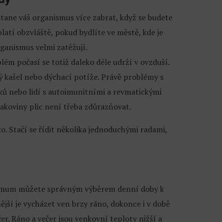
stane váš organismus více zabrat, když se budete
atí obzvláště, pokud bydlíte ve městě, kde je
rganismus velmi zatěžují.
lém počasí se totiž daleko déle udrží v ovzduší.
ý kašel nebo dýchací potíže. Právě problémy s
ů nebo lidí s autoimunitními a revmatickými
rakoviny plic není třeba zdůrazňovat.
. Stačí se řídit několika jednoduchými radami,
inimum můžete správným výběrem denní doby k
ší je vycházet ven brzy ráno, dokonce i v době
. Ráno a večer jsou venkovní teploty nižší a