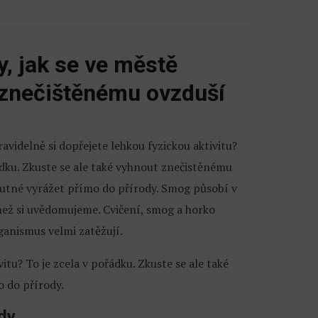
y, jak se ve městě
znečištěnému ovzduší
ravidelně si dopřejete lehkou fyzickou aktivitu?
ádku. Zkuste se ale také vyhnout znečistěnému
nutné vyrážet přímo do přírody. Smog působí v
 než si uvědomujeme. Cvičení, smog a horko
ganismus velmi zatěžují.
vitu? To je zcela v pořádku. Zkuste se ale také
 do přírody.
dy