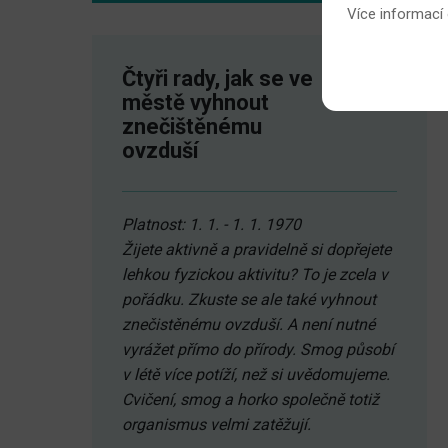
Více informací
Čtyři rady, jak se ve
městě vyhnout
znečištěnému
ovzduší
Platnost: 1. 1. - 1. 1. 1970
Žijete aktivně a pravidelně si dopřejete
lehkou fyzickou aktivitu? To je zcela v
pořádku. Zkuste se ale také vyhnout
znečistěnému ovzduší. A není nutné
vyrážet přímo do přírody. Smog působí
v létě více potíží, než si uvědomujeme.
Cvičení, smog a horko společně totiž
organismus velmi zatěžují.