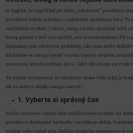
Je logické, že například při lehké „zdravotní“ procházce do
procházet kolem poledne, v největším slunečním žáru. To pl
znečištěné ovzduší. Cvičení, smog a horko společně totiž o
Smog působí v létě více potíží, než si uvědomujeme. Při tep
Způsobuje pak zdravotní problémy, jako jsou suchý dráždiv
dýcháním ve smogu bývají v horku častým steskem astmatik
nemocemi, které postihují plíce. Také vliv smogu na vznik 
To ovšem neznamená, že zůstanete doma vždy, když je horko
jak co nejvíce účinky smogu omezit:
1. Vyberte si správný čas
Snížit vystavení vašeho těla znečištěnému ovzduší na m
procházce. Rozhodně nechoďte ven během oběda. Nejvhodněj
svítání nebo i před ním. Dalším vhodným momentem je večer