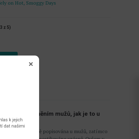
afely on Hot, Smoggy Days
3 z 5)
ek
vážně onemocněním mužů, jak je to u
las k jejich
tí dat našimi
oba takřka výhradně popisována u mužů, zatímco
nění páteře diagnostikováno vzácně. Ovšem v