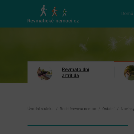
Domů
Revmatoidní
artritida
Úvodní stránka
Bechtěrevova nemoc
Ostatní
Novink