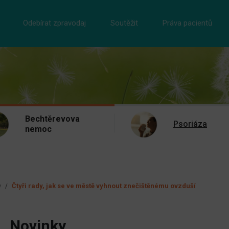
Odebírat zpravodaj
Soutěžit
Práva pacientů
Bechtěrevova
Psoriáza
nemoc
y
Čtyři rady, jak se ve městě vyhnout znečištěnému ovzduší
Novinky