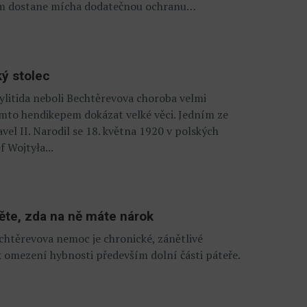
tím dostane mícha dodatečnou ochranu…
ý stolec
ylitida neboli Bechtěrevova choroba velmi
ímto hendikepem dokázat velké věci. Jedním ze
vel II. Narodil se 18. května 1920 v polských
 Wojtyła...
těte, zda na ně máte nárok
chtěrevova nemoc je chronické, zánětlivé
 omezení hybnosti především dolní části páteře.