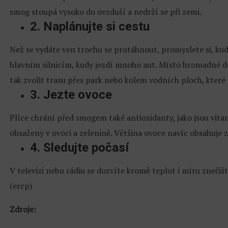
smog stoupá vysoko do ovzduší a nedrží se při zemi.
2. Naplánujte si cestu
Než se vydáte ven trochu se protáhnout, promyslete si, ku
hlavním silnicím, kudy jezdí mnoho aut. Místo hromadné do
tak zvolit trasu přes park nebo kolem vodních ploch, které
3. Jezte ovoce
Plíce chrání před smogem také antioxidanty, jako jsou vita
obsaženy v ovoci a zelenině. Většina ovoce navíc obsahuje 
4. Sledujte počasí
V televizi nebo rádiu se dozvíte kromě teplot i míru znečiště
(ercp)
Zdroje: