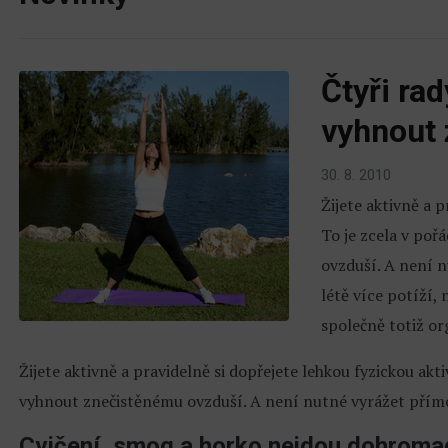
Čtyři rad
vyhnout 
30. 8. 2010
Žijete aktivně a p
To je zcela v poř
ovzduší. A není 
létě více potíží,
společně totiž or
Žijete aktivně a pravidelně si dopřejete lehkou fyzickou akti
vyhnout znečistěnému ovzduší. A není nutné vyrážet přímo
Cvičení, smog a horko nejdou dohroma