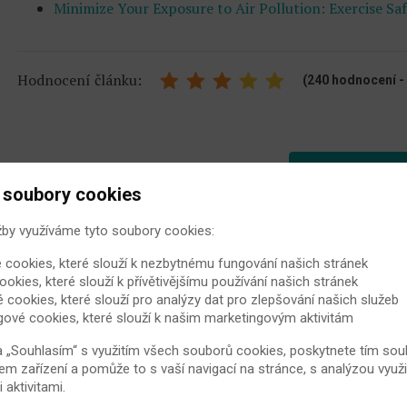
Minimize Your Exposure to Air Pollution: Exercise S
Hodnocení článku:
(240 hodnocení - 
Další člán
 soubory cookies
žby využíváme tyto soubory cookies:
Další doporučené články
 cookies, které slouží k nezbytnému fungování našich stránek
ookies, které slouží k přívětivějšímu používání našich stránek
é cookies, které slouží pro analýzy dat pro zlepšování našich služeb
gové cookies, které slouží k našim marketingovým aktivitám
Bechtěrevova choroba je pře
a „Souhlasím“ s využitím všech souborů cookies, poskytnete tím souh
žen?
em zařízení a pomůže to s vaší navigací na stránce, s analýzou využi
Historicky byla Bechtěrevova chor
aktivitami.
ženám bylo toto revmatické onemoc