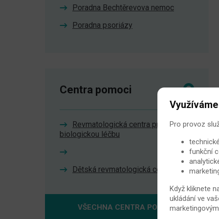
Poradna Bechtěrevova nemoc
Poradna psoriázy
Centra pomoci
Využíváme
Pro provoz slu
Revmatologická centra pro
biologickou léčbu
technické
funkční c
analytick
Dětská revmatologická centra
marketin
Když kliknete n
ukládání ve vaš
VŠECHNA CENTRA POMOCI
marketingovými 