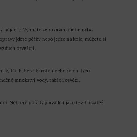
dy půjdete. Vyhněte se rušným ulicím nebo
pravy jděte pěšky nebo jeďte na kole, můžete si
 vzduch osvěžují.
míny C a E, beta-karoten nebo selen. Jsou
značné množství vody, takže i osvěží.
ní. Některé pořady ji uvádějí jako tzv. biozátěž.