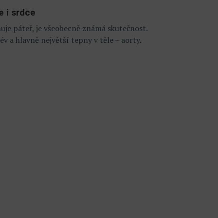
 i srdce
uje páteř, je všeobecně známá skutečnost.
v a hlavně největší tepny v těle – aorty.