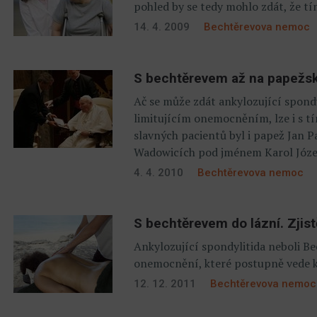
pohled by se tedy mohlo zdát, že 
14. 4. 2009
Bechtěrevova nemoc
S bechtěrevem až na papežsk
Ač se může zdát ankylozující spond
limitujícím onemocněním, lze i s t
slavných pacientů byl i papež Jan Pa
Wadowicích pod jménem Karol Józef
4. 4. 2010
Bechtěrevova nemoc
S bechtěrevem do lázní. Zjis
Ankylozující spondylitida neboli Be
onemocnění, které postupně vede k
12. 12. 2011
Bechtěrevova nemoc